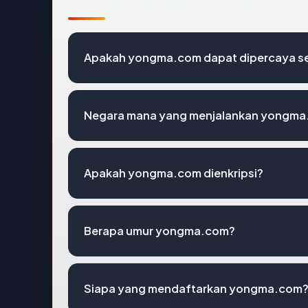
Apakah yongma.com dapat dipercaya se
Negara mana yang menjalankan yongm
Apakah yongma.com dienkripsi?
Berapa umur yongma.com?
Siapa yang mendaftarkan yongma.com