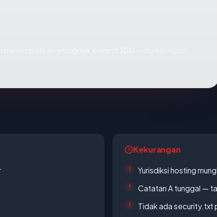
mi menempatkan
yongma.com
di
100
— itu kategori
Kekurangan
r
Yurisdiksi hosting mun
Catatan A tunggal — ta
Tidak ada security.txt 