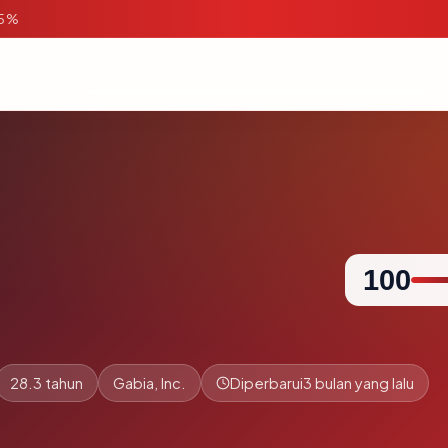
95%
100
28.3 tahun
Gabia, Inc.
Diperbarui
3 bulan yang lalu