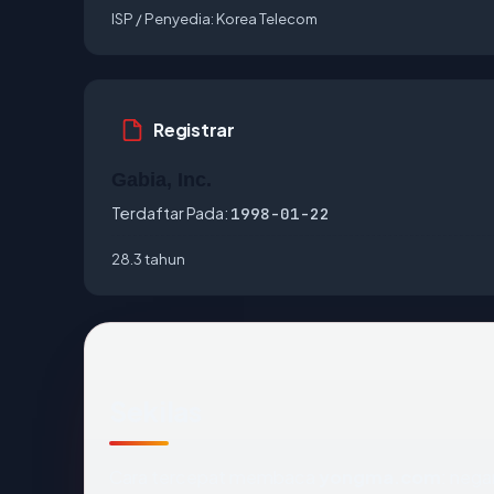
ISP / Penyedia:
Korea Telecom
Registrar
Gabia, Inc.
Terdaftar Pada:
1998-01-22
28.3 tahun
Sekilas
Cara tercepat membaca
yongma.com
: nega