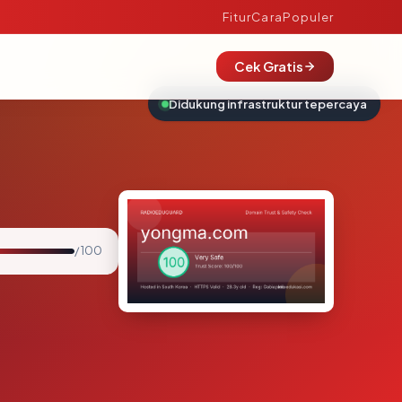
Fitur
Cara
Populer
Cek Gratis
Didukung infrastruktur tepercaya
/ 100