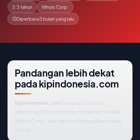
3.3 tahun
Whois Corp.
Diperbarui
3 bulan yang lalu
Pandangan lebih dekat
pada kipindonesia.com
kipindonesia.com
berusia 3.3 tahun,
dihosting di South Korea, terdaftar melalui
Whois Corp., dan saat ini menyajikan status
SSL No.