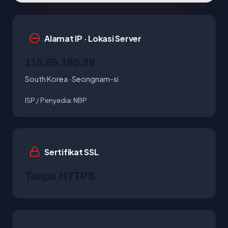
Alamat IP · Lokasi Server
115.85.180.39
South Korea · Seongnam-si
ISP / Penyedia:
NBP
Sertifikat SSL
Tanpa HTTPS