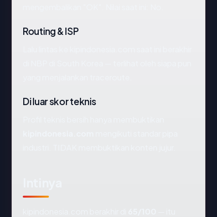
mengembalikan "OK". Nilai saat ini: No.
Routing & ISP
Lalu lintas ke kipindonesia.com saat ini berakhir
di NBP di South Korea — terlihat oleh siapa pun
yang menjalankan traceroute.
Di luar skor teknis
Profil teknis bersih hanya membuktikan
kipindonesia.com
mengikuti standar pipa
industri. TIDAK membuktikan konten jujur.
Intinya
kipindonesia.com berakhir di
65/100
— itu