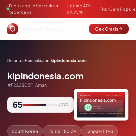
Didukung infrastruktur
Uptime API:
·
Fitur
Cara
Popule
tepercaya
99.95%
RadioeduGuard
Cek Gratis
Beranda
›
Pemeriksaan
›
kipindonesia.com
kipindonesia.com
#F222BC5F · Aman
65
/ 100
South Korea
115.85.180.39
Tanpa HTTPS