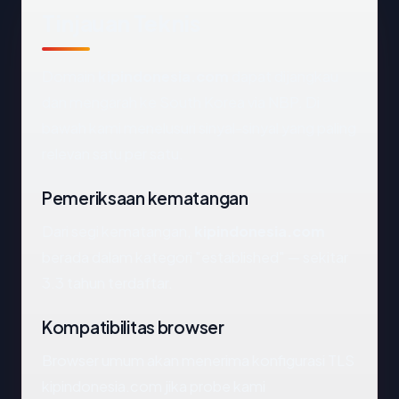
Tinjauan Teknis
Domain
kipindonesia.com
dapat dijangkau
dan mengarah ke South Korea via NBP. Di
bawah kami menelusuri sinyal-sinyal yang paling
relevan satu per satu.
Pemeriksaan kematangan
Dari segi kematangan,
kipindonesia.com
berada dalam kategori "established" — sekitar
3.3 tahun terdaftar.
Kompatibilitas browser
Browser umum akan menerima konfigurasi TLS
kipindonesia.com jika probe kami