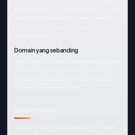
Domain saat ini mengarah ke server di
South
Korea
, disajikan oleh Sejong Networks. Lokasi
hosting tidak sama dengan kepercayaan,
tetapi memberi tahu yurisdiksi mana yang
menangani data.
Domain yang sebanding
Situs dengan metadata serupa
heung-a.co.kr
— ? tahun, hosting South Korea, SSL valid —
biasanya mencakup baik bisnis sah maupun
cangkang yang diganti merek.
Kesimpulan
Setelah memadukan sinyal DNS, TLS, RDAP,