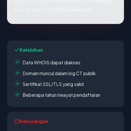
dan GeoIP, skor otomatis kami untuk
heung-
a.co.kr
ada di
45/100
(
moderate
).
Kelebihan
Data WHOIS dapat diakses
Domain muncul dalam log CT publik
Sertifikat SSL/TLS yang valid
Beberapa tahun riwayat pendaftaran
Kekurangan