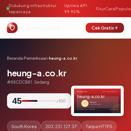
Didukung infrastruktur
Uptime API:
·
Fitur
Cara
Popule
tepercaya
99.95%
RadioeduGuard
Cek Gratis
Beranda
›
Pemeriksaan
›
heung-a.co.kr
heung-a.co.kr
#88CDCB81 · Sedang
45
/ 100
South Korea
203.231.127.37
Tanpa HTTPS