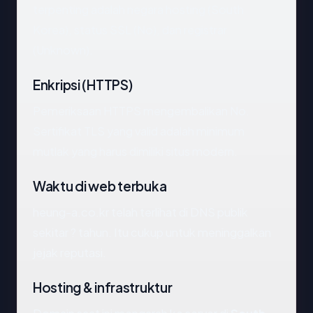
terpenting adalah negara hosting (South
Korea), status SSL (No), dan registrar
(Unknown).
Enkripsi (HTTPS)
Pemeriksaan HTTPS mengembalikan No.
Sertifikat TLS yang valid adalah minimum
mutlak yang harus dimiliki situs modern.
Waktu di web terbuka
heung-a.co.kr telah terlihat di DNS publik
sekitar ? tahun. Itu cukup untuk meninggalkan
jejak reputasi.
Hosting & infrastruktur