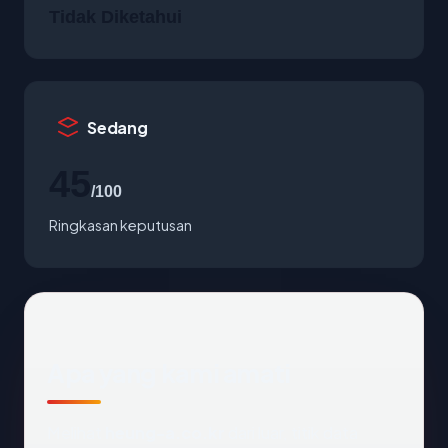
Tidak Diketahui
Sedang
45
/100
Ringkasan keputusan
Apa yang kami amati
Melihat
heung-a.co.kr
dari luar, titik data