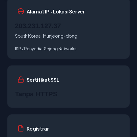
Alamat IP · Lokasi Server
203.231.127.37
South Korea · Munjeong-dong
ISP / Penyedia:
Sejong Networks
Sertifikat SSL
Tanpa HTTPS
Registrar