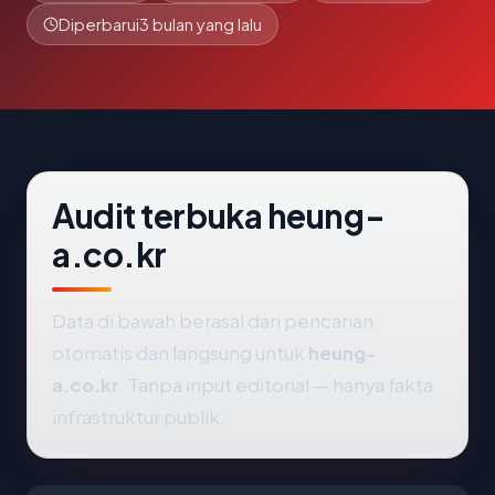
Diperbarui
3 bulan yang lalu
Audit terbuka heung-
a.co.kr
Data di bawah berasal dari pencarian
otomatis dan langsung untuk
heung-
a.co.kr
. Tanpa input editorial — hanya fakta
infrastruktur publik.