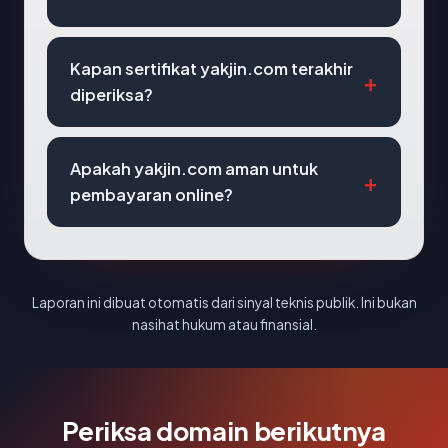
Kapan sertifikat yakjin.com terakhir
diperiksa?
Apakah yakjin.com aman untuk
pembayaran online?
Laporan ini dibuat otomatis dari sinyal teknis publik. Ini bukan
nasihat hukum atau finansial.
Periksa domain berikutnya