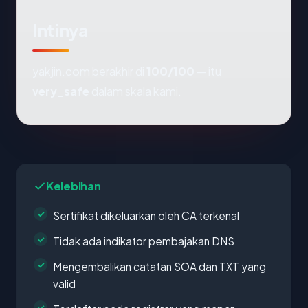
Intinya
yakjin.com berakhir di
100/100
— itu
very_safe
dalam skala kami.
Kelebihan
Sertifikat dikeluarkan oleh CA terkenal
Tidak ada indikator pembajakan DNS
Mengembalikan catatan SOA dan TXT yang
valid