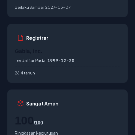
Berlaku Sampai:
2027-03-07
Registrar
Gabia, Inc.
Terdaftar Pada:
1999-12-20
26.4 tahun
Sangat Aman
100
/100
Ringkasan keputusan