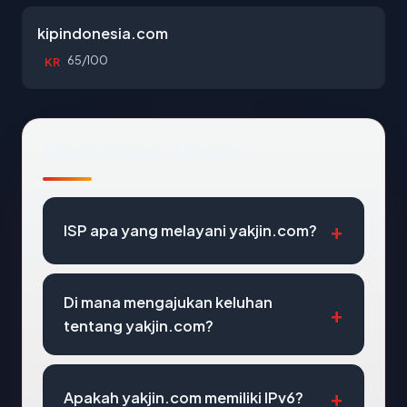
kipindonesia.com
65/100
KR
Pertanyaan Umum
ISP apa yang melayani yakjin.com?
Di mana mengajukan keluhan
tentang yakjin.com?
Apakah yakjin.com memiliki IPv6?