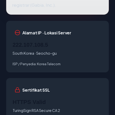
registrar (Gabia, Inc.).
Alamat IP · Lokasi Server
222.107.108.5
South Korea · Seocho-gu
ISP / Penyedia:
Korea Telecom
Sertifikat SSL
HTTPS Valid
TuringSign RSA Secure CA 2