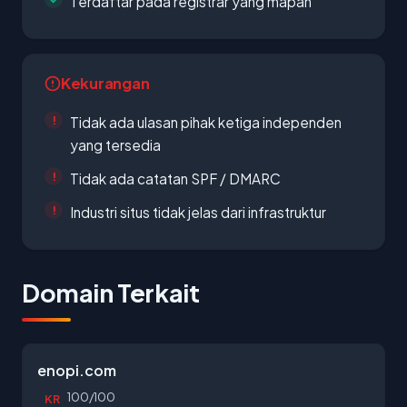
Terdaftar pada registrar yang mapan
Kekurangan
Tidak ada ulasan pihak ketiga independen
yang tersedia
Tidak ada catatan SPF / DMARC
Industri situs tidak jelas dari infrastruktur
Domain Terkait
enopi.com
100/100
KR