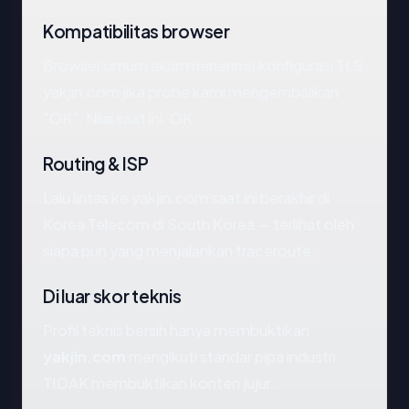
Kompatibilitas browser
Browser umum akan menerima konfigurasi TLS
yakjin.com jika probe kami mengembalikan
"OK". Nilai saat ini: OK.
Routing & ISP
Lalu lintas ke yakjin.com saat ini berakhir di
Korea Telecom di South Korea — terlihat oleh
siapa pun yang menjalankan traceroute.
Di luar skor teknis
Profil teknis bersih hanya membuktikan
yakjin.com
mengikuti standar pipa industri.
TIDAK membuktikan konten jujur.