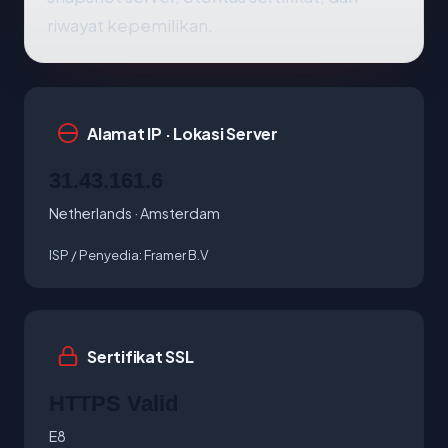
riwayat kepemilikan.
Alamat IP · Lokasi Server
31.43.161.6
Netherlands · Amsterdam
ISP / Penyedia:
Framer B.V
Sertifikat SSL
HTTPS Valid
E8