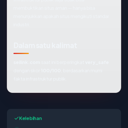
membuktikan situs aman — hanya bisa
menunjukkan apakah situs mengikuti standar
industri.
Dalam satu kalimat
seilink.com
saat ini berperingkat
very_safe
dengan skor
100/100
, berdasarkan murni
fakta infrastruktur publik.
Kelebihan