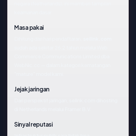
negara (Netherlands), ini memberi tampilan
keamanan dasar.
Masa pakai
Dihitung dari hari pendaftaran,
seilink.com
sudah ada sekitar 26.2 tahun melalui Web
Commerce Communications Limited dba
WebNic.cc — dalam kategori kematangan
"mature" model kami.
Jejak jaringan
Dari perspektif jaringan, seilink.com dihosting
di Netherlands melalui Framer B.V.
Sinyal reputasi
Infrastruktur publik saja tidak bisa