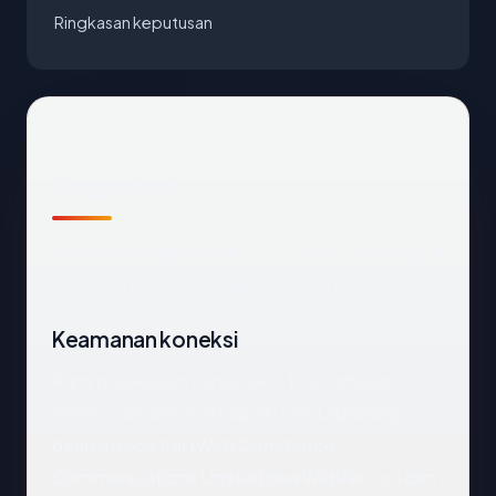
Ringkasan keputusan
Snapshot
Snapshot
seilink.com
: 26.2 tahun, dihosting di
Netherlands, ISP Framer B.V, HTTPS OK.
Keamanan koneksi
Kami melakukan handshake TLS terhadap
seilink.com dan mendapat: OK. Digabung
dengan registrar (Web Commerce
Communications Limited dba WebNic.cc) dan