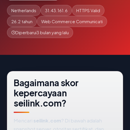
Netherlands
31.43.161.6
HTTPS Valid
26.2 tahun
Web Commerce Communicati
Diperbarui
3 bulan yang lalu
Bagaimana skor
kepercayaan
seilink.com?
Mencari
seilink.com
? Di bawah adalah
snapshot server, otoritas sertifikat, dan