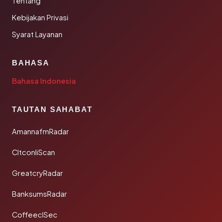
Tentang
Kebijakan Privasi
Syarat Layanan
BAHASA
Bahasa Indonesia
TAUTAN SAHABAT
AmannafmRadar
CltconliScan
GreatcryRadar
BanksumsRadar
CoffeeclSec