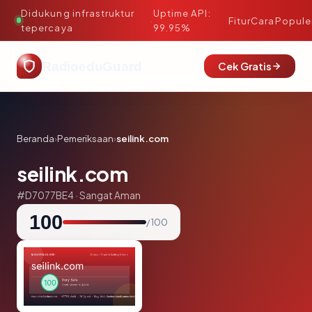
Didukung infrastruktur
Uptime API:
·
Fitur
Cara
Popule
tepercaya
99.95%
RadioeduGuard
Cek Gratis
Beranda
›
Pemeriksaan
›
seilink.com
seilink.com
#D7077BE4 · Sangat Aman
100
/ 100