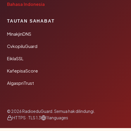
Bahasa Indonesia
TAUTAN SAHABAT
MinakjinDNS
CvkopiluGuard
EiklaSSL
KafepisaScore
AlgaspriTrust
© 2026 RadioeduGuard. Semua hak dilindungi.
HTTPS · TLS 1.3
1 languages