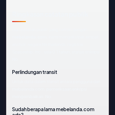
Ringkasan catatan publik
Dari catatan publik yang terkait dengan
mebelanda.com
, kami mengekstrak empat
anchor: negara Netherlands, registrar
Spaceship, Inc., usia 0.1 tahun, status enkripsi
No.
Perlindungan transit
Untuk data dalam transit antara pengguna dan
mebelanda.com, pemeriksaan enkripsi
mengembalikan: No.
Sudah berapa lama mebelanda.com
ada?