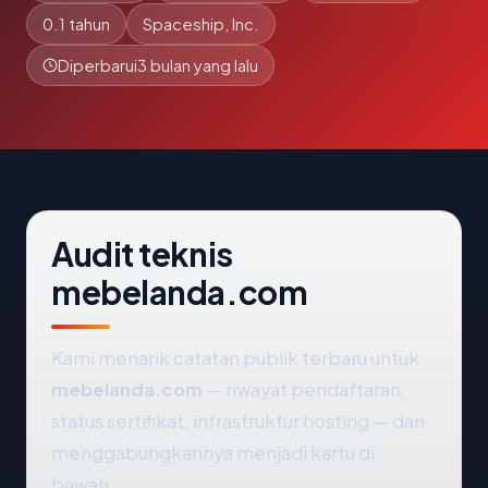
0.1 tahun
Spaceship, Inc.
Diperbarui
3 bulan yang lalu
Audit teknis
mebelanda.com
Kami menarik catatan publik terbaru untuk
mebelanda.com
— riwayat pendaftaran,
status sertifikat, infrastruktur hosting — dan
menggabungkannya menjadi kartu di
bawah.