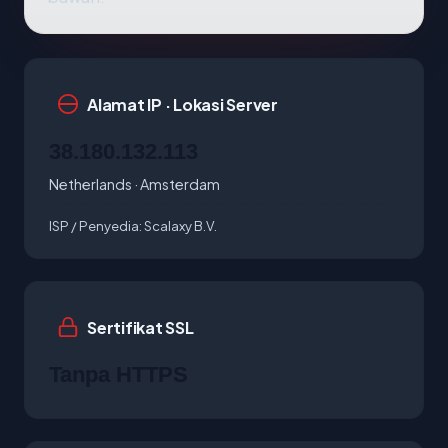
Alamat IP · Lokasi Server
38.180.132.113
Netherlands · Amsterdam
ISP / Penyedia:
Scalaxy B.V.
Sertifikat SSL
Tanpa HTTPS