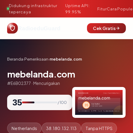
Didukung infrastruktur
Uptime API:
·
Fitur
Cara
Popule
tepercaya
99.95%
RadioeduGuard
Cek Gratis
Beranda
›
Pemeriksaan
›
mebelanda.com
mebelanda.com
#E6B02377 · Mencurigakan
35
/ 100
Netherlands
38.180.132.113
Tanpa HTTPS