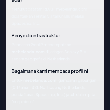
Menurut catatan RDAP, mebelanda.com
didaftarkan sekitar 0.1 tahun lalu melalui
Spaceship, Inc..
Penyedia infrastruktur
Pencarian GeoIP menempatkan
mebelanda.com
di jaringan Scalaxy B.V.,
secara geografis di Netherlands.
Bagaimana kami membaca profil ini
Untuk
mebelanda.com
, gambaran gabungan
(0.1 tahun, SSL No, hosting Netherlands,
pendaftaran Spaceship, Inc.) jatuh dalam pita
"suspicious".