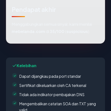
Pendapat akhir
Menggabungkan semua sinyal, kami menilai
mebelanda.com
di
35/100
(
suspicious
).
Kelebihan
Dapat dijangkau pada port standar
Sertifikat dikeluarkan oleh CA terkenal
Tidak ada indikator pembajakan DNS
Mengembalikan catatan SOA dan TXT yang
valid