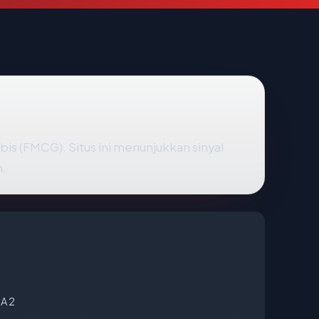
bis (FMCG). Situs ini menunjukkan sinyal
n.
CA 2