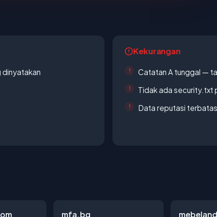
Kekurangan
g dinyatakan
Catatan A tunggal — ta
Tidak ada security.txt 
Data reputasi terbata
com
mfa.bg
mebelan