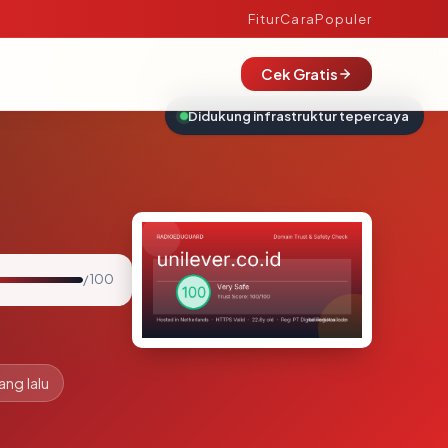
Fitur
Cara
Populer
Cek Gratis
Didukung infrastruktur tepercaya
/ 100
ang lalu