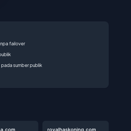
npa failover
publik
s pada sumber publik
da.com
royalhaskoning.com