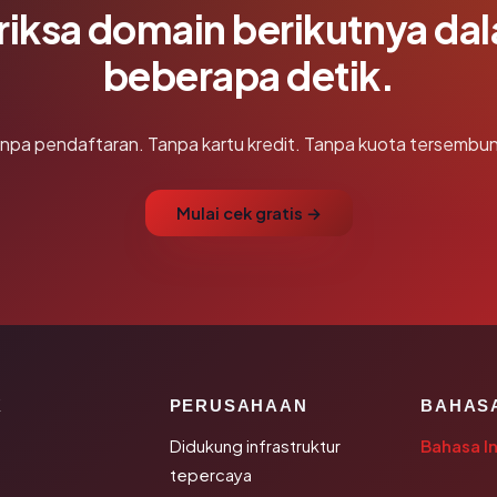
riksa domain berikutnya da
beberapa detik.
npa pendaftaran. Tanpa kartu kredit. Tanpa kuota tersembun
Mulai cek gratis →
K
PERUSAHAAN
BAHAS
Didukung infrastruktur
Bahasa I
tepercaya