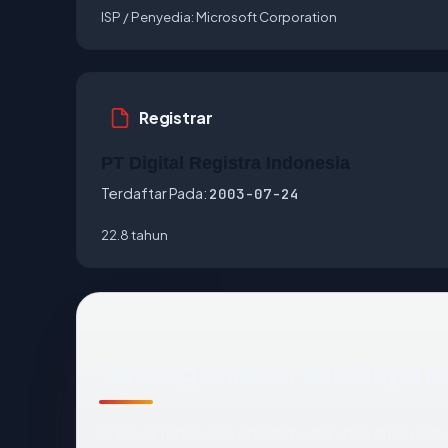
ISP / Penyedia:
Microsoft Corporation
Registrar
PT Digital Registra Indonesia
Terdaftar Pada:
2003-07-24
22.8 tahun
Tentang Unilever dan Sinyal
Unilever Indonesia adalah bagian dari grup glob