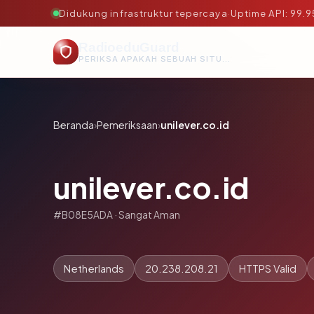
Didukung infrastruktur tepercaya
·
Uptime API: 99.
RadioeduGuard
PERIKSA APAKAH SEBUAH SITUS AMAN, TEPERCAYA, DAN TERVERIFIKASI DALAM HITUNGAN DETIK.
Beranda
›
Pemeriksaan
›
unilever.co.id
unilever.co.id
#B08E5ADA · Sangat Aman
Netherlands
20.238.208.21
HTTPS Valid