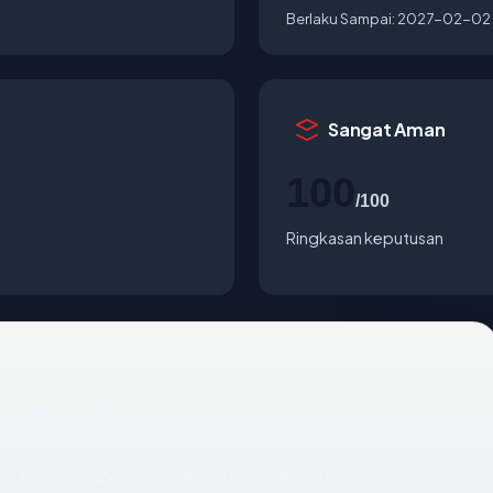
Berlaku Sampai:
2027-02-02
Sangat Aman
100
/100
Ringkasan keputusan
 Keamanan
al Unilever yang bergerak di industri barang konsumen