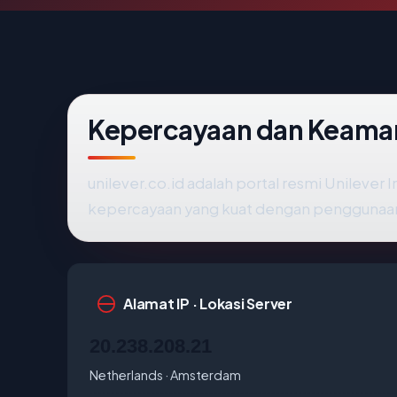
Kepercayaan dan Keaman
unilever.co.id adalah portal resmi Unilever
kepercayaan yang kuat dengan penggunaan 
Alamat IP · Lokasi Server
20.238.208.21
Netherlands · Amsterdam