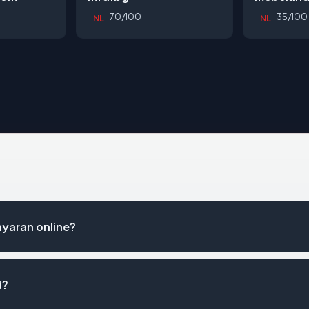
70/100
35/100
NL
NL
yaran online?
d?