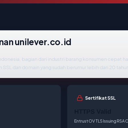
an unilever.co.id
 Indonesia, bagian dari industri barang konsumen cepat ha
SSL dan domain yang sudah berumur lebih dari 20 tahu
Sertifikat SSL
HTTPS Valid
Entrust OV TLS Issuing RSA 