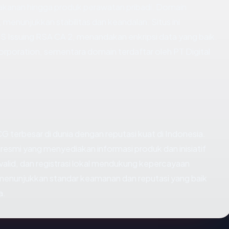
makanan hingga produk perawatan pribadi. Domain
, menunjukkan stabilitas dan keandalan. Situs ini
S Issuing RSA CA 2, menandakan enkripsi data yang baik.
orporation, sementara domain terdaftar oleh PT Digital
 terbesar di dunia dengan reputasi kuat di Indonesia.
m resmi yang menyediakan informasi produk dan inisiatif
alid, dan registrasi lokal mendukung kepercayaan
 menunjukkan standar keamanan dan reputasi yang baik
a.