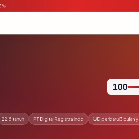
95%
100
22.8 tahun
PT Digital Registra Indo
Diperbarui
3 bulan y