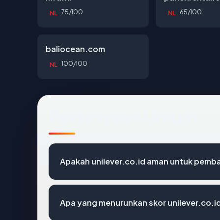
75/100
65/100
NL
NL
baliocean.com
100/100
NL
Pertanyaan Umum
Apakah unilever.co.id aman untuk pemba
Apa yang menurunkan skor unilever.co.i