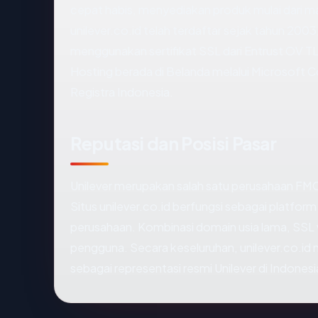
cepat habis, menyediakan produk mulai dari 
unilever.co.id telah terdaftar sejak tahun 2003
menggunakan sertifikat SSL dari Entrust OV TL
Hosting berada di Belanda melalui Microsoft C
Registra Indonesia.
Reputasi dan Posisi Pasar
Unilever merupakan salah satu perusahaan FMCG
Situs unilever.co.id berfungsi sebagai platfor
perusahaan. Kombinasi domain usia lama, SSL v
pengguna. Secara keseluruhan, unilever.co.id
sebagai representasi resmi Unilever di Indonesi