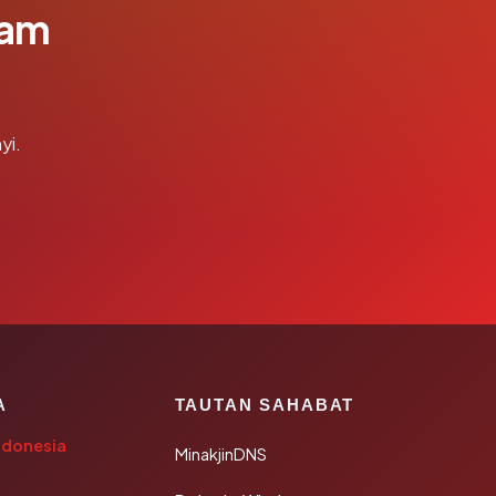
lam
yi.
A
TAUTAN SAHABAT
ndonesia
MinakjinDNS