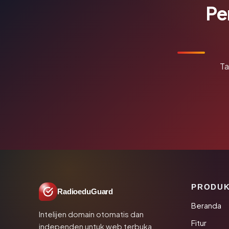
Pe
Ta
PRODU
RadioeduGuard
Beranda
Intelijen domain otomatis dan
Fitur
independen untuk web terbuka.