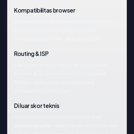
Kompatibilitas browser
Browser umum akan menerima konfigurasi TLS
samsongcaster.com jika probe kami
mengembalikan "OK". Nilai saat ini: OK.
Routing & ISP
Lalu lintas ke samsongcaster.com saat ini
berakhir di SK Broadband Co Ltd di South
Korea — terlihat oleh siapa pun yang
menjalankan traceroute.
Di luar skor teknis
Profil teknis bersih hanya membuktikan
samsongcaster.com
mengikuti standar pipa