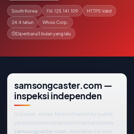
South Korea
116.125.141.109
HTTPS Valid
24.4 tahun
Whois Corp.
Diperbarui
3 bulan yang lalu
samsongcaster.com —
inspeksi independen
Di bawah: setiap fakta infrastruktur publik
yang bisa ditemukan pemindai kami pada
samsongcaster.com
, dipetakan ke skor