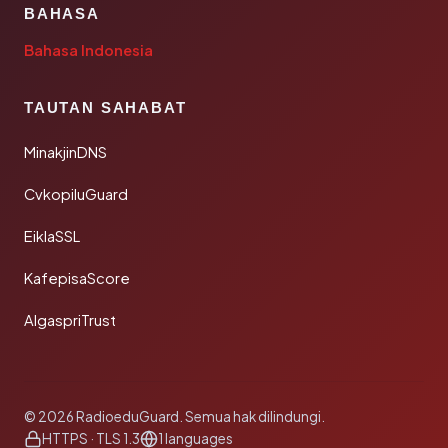
BAHASA
Bahasa Indonesia
TAUTAN SAHABAT
MinakjinDNS
CvkopiluGuard
EiklaSSL
KafepisaScore
AlgaspriTrust
© 2026 RadioeduGuard. Semua hak dilindungi.
HTTPS · TLS 1.3
1 languages