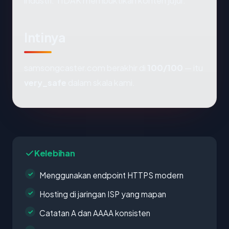
industri. TIDAK membuktikan konten jujur.
Intinya
samsongcaster.com berakhir di
100/100
— itu
very_safe
dalam skala kami.
Kelebihan
Menggunakan endpoint HTTPS modern
Hosting di jaringan ISP yang mapan
Catatan A dan AAAA konsisten