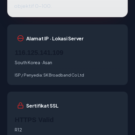
objektif 0-100.
Alamat IP · Lokasi Server
116.125.141.109
South Korea · Asan
ISP / Penyedia:
SK Broadband Co Ltd
Sertifikat SSL
HTTPS Valid
R12