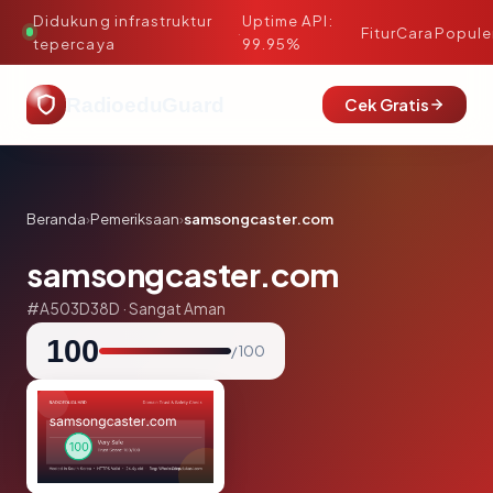
Didukung infrastruktur
Uptime API:
·
Fitur
Cara
Popule
tepercaya
99.95%
RadioeduGuard
Cek Gratis
Beranda
›
Pemeriksaan
›
samsongcaster.com
samsongcaster.com
#A503D38D · Sangat Aman
100
/ 100