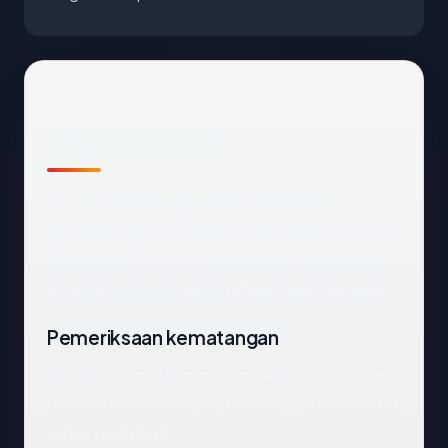
Tinjauan Teknis
Domain
samsongcaster.com
dapat
dijangkau dan mengarah ke South Korea via SK
Broadband Co Ltd. Di bawah kami menelusuri
sinyal-sinyal yang paling relevan satu per satu.
Pemeriksaan kematangan
Dari segi kematangan,
samsongcaster.com
berada dalam kategori "mature" — sekitar 24.4
tahun terdaftar.