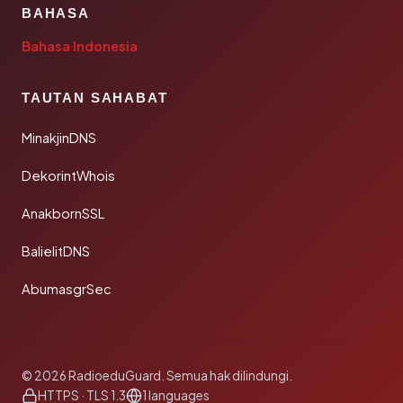
BAHASA
Bahasa Indonesia
TAUTAN SAHABAT
MinakjinDNS
DekorintWhois
AnakbornSSL
BalielitDNS
AbumasgrSec
© 2026 RadioeduGuard. Semua hak dilindungi.
HTTPS · TLS 1.3
1 languages