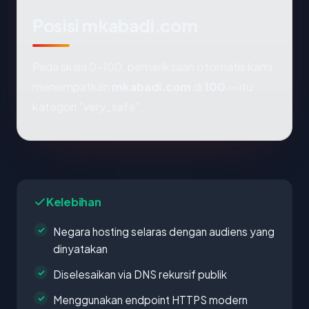
Posisi mkabadi.com
Pada skala 0-100, pemeriksaan otomatis kami
menempatkan
mkabadi.com
di
100
— itu
kategori "very_safe".
Kelebihan
Negara hosting selaras dengan audiens yang
dinyatakan
Diselesaikan via DNS rekursif publik
Menggunakan endpoint HTTPS modern