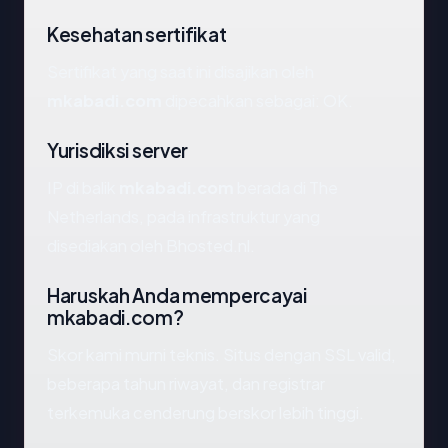
Kesehatan sertifikat
Sertifikat yang saat ini disajikan oleh
mkabadi.com
dipecahkan sebagai: OK.
Yurisdiksi server
IP di balik
mkabadi.com
berada di The
Netherlands, pada infrastruktur yang
disediakan oleh Bhosted.nl.
Haruskah Anda mempercayai
mkabadi.com?
Skor kami murni teknis. Situs dengan SSL valid,
beberapa tahun riwayat, dan registrar
terkemuka cenderung berskor lebih tinggi.