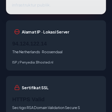
infrastruktur publik.
Alamat IP · Lokasi Server
94.124.122.14
The Netherlands · Roosendaal
ISP / Penyedia:
Bhosted.nl
Sertifikat SSL
HTTPS Valid
Sectigo RSA Domain Validation Secure S