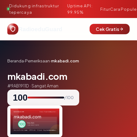
Didukung infrastruktur
Uptime API:
·
Fitur
Cara
Popule
tepercaya
99.95%
RadioeduGuard
Cek Gratis
Beranda
›
Pemeriksaan
›
mkabadi.com
mkabadi.com
#9AB1911D · Sangat Aman
100
/ 100