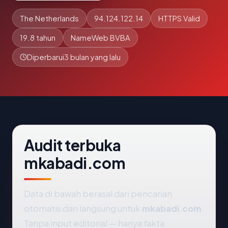
The Netherlands
94.124.122.14
HTTPS Valid
19.8 tahun
NameWeb BVBA
Diperbarui
3 bulan yang lalu
Audit terbuka
mkabadi.com
Data di bawah berasal dari pencarian
otomatis dan langsung untuk
mkabadi.com
.
Tanpa input editorial — hanya fakta