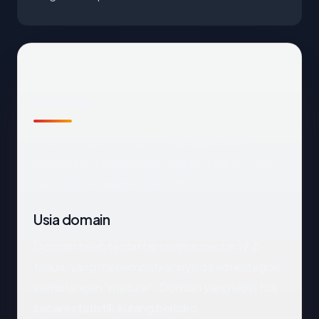
Sekilas
Cara tercepat membaca
mkabadi.com
:
negara The Netherlands, usia 19.8 tahun, SSL
OK, registrar NameWeb BVBA.
Usia domain
Domain telah terdaftar selama sekitar 19.8
tahun, yang menempatkannya dalam kategori
kematangan "mature". Domain yang lebih tua
secara statistik kurang berisiko.