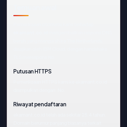
Temuan awal
Pemeriksaan otomatis kami terhadap
ekamant.co.id
mengembalikan respons DNS
bersih yang mengarah ke The Netherlands,
disajikan oleh IBM Cloud, dengan handshake
TLS merespons No.
Putusan HTTPS
Pemeriksaan HTTPS kami ke ekamant.co.id
disimpulkan dengan: No.
Riwayat pendaftaran
ekamant.co.id telah ada sekitar 25.4 tahun.
Domain berumur panjang biasanya terkait