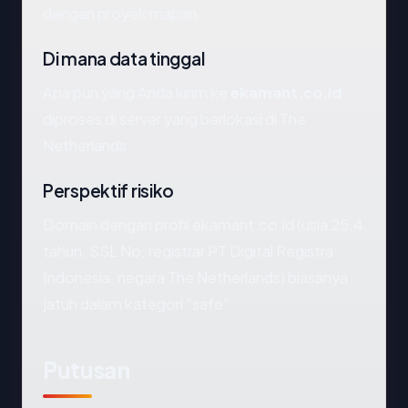
dengan proyek mapan.
Di mana data tinggal
Apa pun yang Anda kirim ke
ekamant.co.id
diproses di server yang berlokasi di The
Netherlands.
Perspektif risiko
Domain dengan profil ekamant.co.id (usia 25.4
tahun, SSL No, registrar PT Digital Registra
Indonesia, negara The Netherlands) biasanya
jatuh dalam kategori "safe".
Putusan