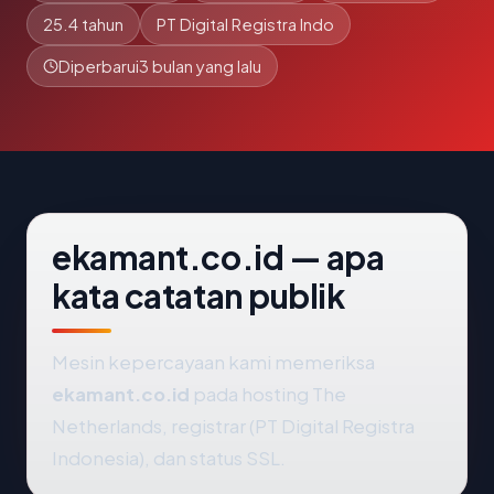
25.4 tahun
PT Digital Registra Indo
Diperbarui
3 bulan yang lalu
ekamant.co.id — apa
kata catatan publik
Mesin kepercayaan kami memeriksa
ekamant.co.id
pada hosting The
Netherlands, registrar (PT Digital Registra
Indonesia), dan status SSL.