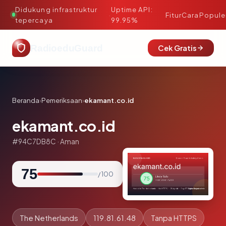
Didukung infrastruktur
Uptime API:
·
Fitur
Cara
Popule
tepercaya
99.95%
RadioeduGuard
Cek Gratis
Beranda
›
Pemeriksaan
›
ekamant.co.id
ekamant.co.id
#94C7DB8C · Aman
75
/ 100
The Netherlands
119.81.61.48
Tanpa HTTPS