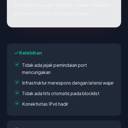
Skor kepercayaan:
75/100
—
safe
. Ini adalah
putusan otomatis dan hanya teknis.
Kelebihan
Tidak ada jejak pemindaian port
mencurigakan
Infrastruktur merespons dengan latensi wajar
Tidak ada hits otomatis pada blocklist
Konektivitas IPv6 hadir