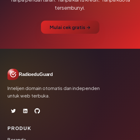
tersembunyi.
Mulai cek gratis →
RadioeduGuard
Intelijen domain otomatis dan independen
untuk web terbuka.
PRODUK
Beranda