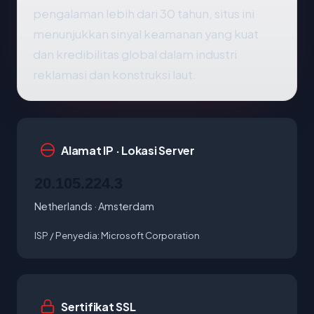
pengalaman lebih dari 30 tahun, situs ini
menunjukkan sinyal keamanan yang kuat
dan kredibilitas global dalam industri
reklamasi dan konstruksi laut.
Alamat IP · Lokasi Server
20.105.224.3
Netherlands · Amsterdam
ISP / Penyedia:
Microsoft Corporation
Sertifikat SSL