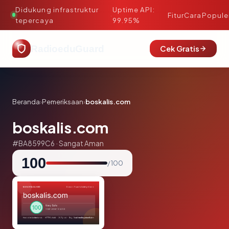
Didukung infrastruktur
Uptime API:
·
Fitur
Cara
Popule
tepercaya
99.95%
RadioeduGuard
Cek Gratis
Beranda
›
Pemeriksaan
›
boskalis.com
boskalis.com
#BA8599C6 · Sangat Aman
100
/ 100