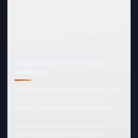
Sectigo yang menunjukkan keamanan data
pengguna. Dengan domain yang terdaftar
sejak 1996 dan berlokasi di Belanda, Boskalis
telah membangun reputasi sebagai pemimpin
industri kelautan global.
Reputasi dan Posisi Pasar
Boskalis
Boskalis dikenal luas sebagai perusahaan yang
kredibel dan profesional di sektor jasa
kelautan, beroperasi secara global dengan
berbagai proyek besar. Reputasi Boskalis
sebagai pemimpin industri didukung oleh
sejarah panjang dan portofolio proyek