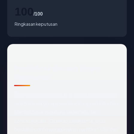
100
/100
Ringkasan keputusan
Profil Boskalis dan Sinyal
Keamanan
Boskalis Westminster N.V. adalah perusahaan
asal Belanda yang spesialis dalam jasa kelautan,
termasuk pengerukan, reklamasi, dan
konstruksi laut. Didirikan sejak lama, situs
boskalis.com menggunakan sertifikat SSL dari