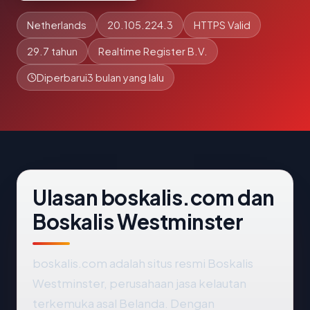
Netherlands
20.105.224.3
HTTPS Valid
29.7 tahun
Realtime Register B.V.
Diperbarui
3 bulan yang lalu
Ulasan boskalis.com dan
Boskalis Westminster
boskalis.com adalah situs resmi Boskalis
Westminster, perusahaan jasa kelautan
terkemuka asal Belanda. Dengan