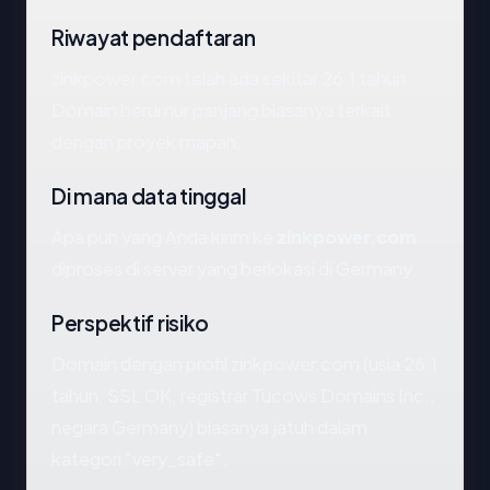
Riwayat pendaftaran
zinkpower.com telah ada sekitar 26.1 tahun.
Domain berumur panjang biasanya terkait
dengan proyek mapan.
Di mana data tinggal
Apa pun yang Anda kirim ke
zinkpower.com
diproses di server yang berlokasi di Germany.
Perspektif risiko
Domain dengan profil zinkpower.com (usia 26.1
tahun, SSL OK, registrar Tucows Domains Inc.,
negara Germany) biasanya jatuh dalam
kategori "very_safe".