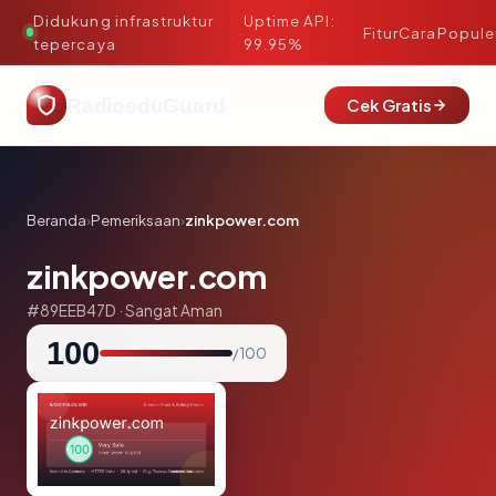
Didukung infrastruktur
Uptime API:
·
Fitur
Cara
Popule
tepercaya
99.95%
RadioeduGuard
Cek Gratis
Beranda
›
Pemeriksaan
›
zinkpower.com
zinkpower.com
#89EEB47D · Sangat Aman
100
/ 100