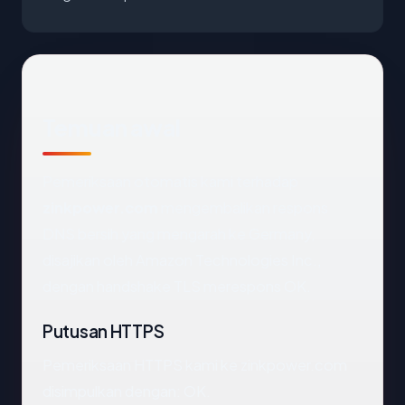
Temuan awal
Pemeriksaan otomatis kami terhadap
zinkpower.com
mengembalikan respons
DNS bersih yang mengarah ke Germany,
disajikan oleh Amazon Technologies Inc.,
dengan handshake TLS merespons OK.
Putusan HTTPS
Pemeriksaan HTTPS kami ke zinkpower.com
disimpulkan dengan: OK.