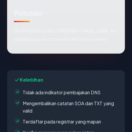
Putusan
Skor kepercayaan:
100/100
—
very_safe
. Ini
adalah putusan otomatis dan hanya teknis.
Kelebihan
Tidak ada indikator pembajakan DNS
Mengembalikan catatan SOA dan TXT yang
valid
Terdaftar pada registrar yang mapan