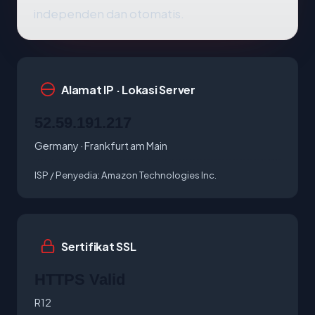
independen dan otomatis.
Alamat IP · Lokasi Server
52.59.191.217
Germany · Frankfurt am Main
ISP / Penyedia:
Amazon Technologies Inc.
Sertifikat SSL
HTTPS Valid
R12