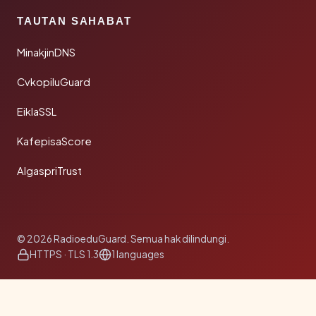
TAUTAN SAHABAT
MinakjinDNS
CvkopiluGuard
EiklaSSL
KafepisaScore
AlgaspriTrust
© 2026 RadioeduGuard. Semua hak dilindungi.
HTTPS · TLS 1.3
1 languages