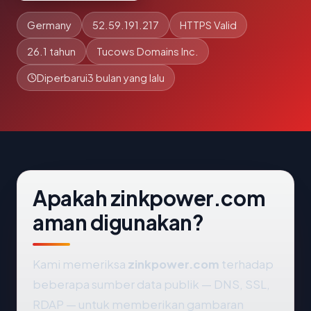
Germany
52.59.191.217
HTTPS Valid
26.1 tahun
Tucows Domains Inc.
Diperbarui
3 bulan yang lalu
Apakah zinkpower.com
aman digunakan?
Kami memeriksa
zinkpower.com
terhadap
beberapa sumber data publik — DNS, SSL,
RDAP — untuk memberikan gambaran