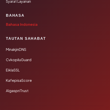
Syarat Layanan
BAHASA
Bahasa Indonesia
TAUTAN SAHABAT
MinakjinDNS
CvkopiluGuard
EiklaSSL
KafepisaScore
AlgaspriTrust