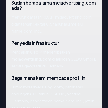
Sudah berapa lama mciadvertising.com
ada?
Menurut catatan RDAP, mciadvertising.com
didaftarkan sekitar 0.5 tahun lalu melalui
Name.com, Inc..
Penyedia infrastruktur
Pencarian GeoIP menempatkan
mciadvertising.com
di jaringan SEDO GmbH,
secara geografis di Germany.
Bagaimana kami membaca profil ini
Untuk
mciadvertising.com
, gambaran
gabungan (0.5 tahun, SSL OK, hosting
Germany, pendaftaran Name.com, Inc.) jatuh
dalam pita "safe".