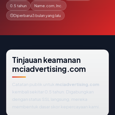
0.5 tahun
Name.com, Inc.
Diperbarui
3 bulan yang lalu
Tinjauan keamanan
mciadvertising.com
Catatan publik untuk
mciadvertising.com
kembali sekitar 0.5 tahun. Digabungkan
dengan status SSL langsung, mereka
membentuk dasar skor kepercayaan kami.