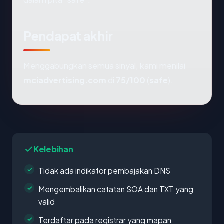
Pendapat akhir
Menggabungkan semua sinyal, kami menilai
mciadvertising.com
di
75/100
(
safe
).
Kelebihan
Tidak ada indikator pembajakan DNS
Mengembalikan catatan SOA dan TXT yang
valid
Terdaftar pada registrar yang mapan