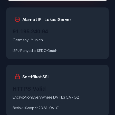
Alamat IP · Lokasi Server
91.195.240.94
Germany · Munich
ISP / Penyedia:
SEDO GmbH
Sertifikat SSL
HTTPS Valid
Encryption Everywhere DV TLS CA - G2
Berlaku Sampai:
2026-06-01