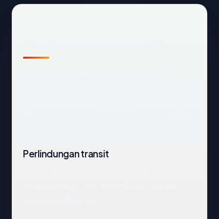
Ringkasan catatan publik
Dari catatan publik yang terkait dengan
mciadvertising.com
, kami mengekstrak
empat anchor: negara Germany, registrar
Name.com, Inc., usia 0.5 tahun, status enkripsi
OK.
Perlindungan transit
Untuk data dalam transit antara pengguna dan
mciadvertising.com, pemeriksaan enkripsi
mengembalikan: OK.