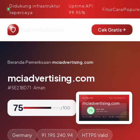
Didukung infrastruktur
Uptime API:
·
Fitur
Cara
Popule
tepercaya
99.95%
RadioeduGuard
Cek Gratis
Beranda
›
Pemeriksaan
›
mciadvertising.com
mciadvertising.com
#5E21BD71 · Aman
75
/ 100
Germany
91.195.240.94
HTTPS Valid