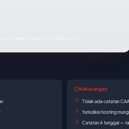
.
ncor-nixdorf.com
di
75/100
(
safe
).
Kekurangan
an
Tidak ada catatan CA
r
Yurisdiksi hosting mun
Catatan A tunggal — ta