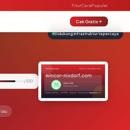
Fitur
Cara
Populer
Cek Gratis
Didukung infrastruktur tepercaya
/ 100
lalu