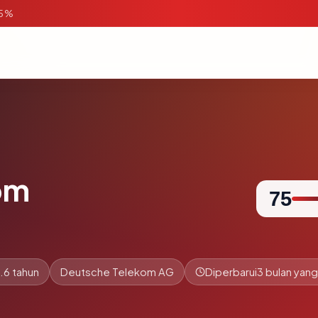
95%
om
75
.6 tahun
Deutsche Telekom AG
Diperbarui
3 bulan yang 