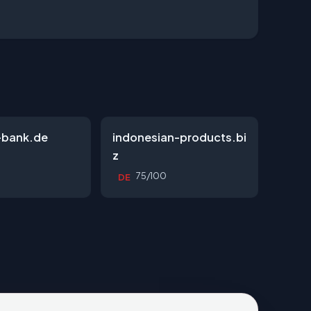
-bank.de
indonesian-products.bi
z
0
75/100
DE