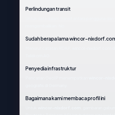
Perlindungan transit
Untuk data dalam transit antara pengguna dan
mengembalikan: No.
Sudah berapa lama wincor-nixdorf.co
Menurut catatan RDAP, wincor-nixdorf.com did
Telekom AG.
Penyedia infrastruktur
Pencarian GeoIP menempatkan
wincor-nixd
geografis di Germany.
Bagaimana kami membaca profil ini
Untuk
wincor-nixdorf.com
, gambaran gabun