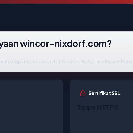
yaan wincor-nixdorf.com?
lah snapshot server, otoritas sertifikat, dan riwayat kep
Sertifikat SSL
Tanpa HTTPS