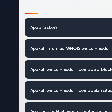
Pertanyaan Umum
Apa arti skor?
Apakah informasi WHOIS wincor-nixdor
Apakah wincor-nixdorf.com ada di bloc
Apakah wincor-nixdorf.com adalah situs
Apa yang terlihat berisiko tentang winc