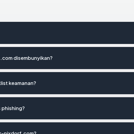
f.com disembunyikan?
klist keamanan?
 phishing?
or-nixdorf.com?