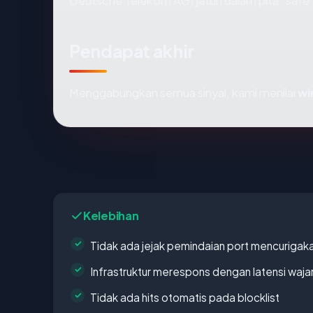
Deutsche Telekom AG) jatuh dalam pita "safe"
Pendapat akhir
Menggabungkan semua sinyal, kami menilai
wi
Kelebihan
Tidak ada jejak pemindaian port mencurigak
Infrastruktur merespons dengan latensi waja
Tidak ada hits otomatis pada blocklist