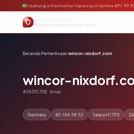
Didukung infrastruktur tepercaya
·
Uptime API: 99.
RadioeduGuard
PERIKSA APAKAH SEBUAH SITUS AMAN, TEPERCAYA, DAN TERVERIFIKASI DALAM HITUNGAN DETIK.
Beranda
›
Pemeriksaan
›
wincor-nixdorf.com
wincor-nixdorf.c
#3833C7DE · Aman
Germany
80.154.98.53
Tanpa HTTPS
26