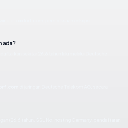
 wincor-nixdorf.com, pemeriksaan enkripsi
m ada?
aftarkan sekitar 26.6 tahun lalu melalui Deutsche
orf.com
di jaringan Deutsche Telekom AG, secara
gan (26.6 tahun, SSL No, hosting Germany, pendaftaran