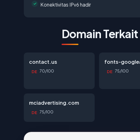
Konektivitas IPv6 hadir
Domain Terkait
contact.us
fonts-google
70/100
75/100
DE
DE
mciadvertising.com
75/100
DE