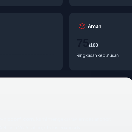
Aman
75
/100
Ringkasan keputusan
r-nixdorf.com
, kami mengekstrak empat anchor:
, usia 26.6 tahun, status enkripsi No.