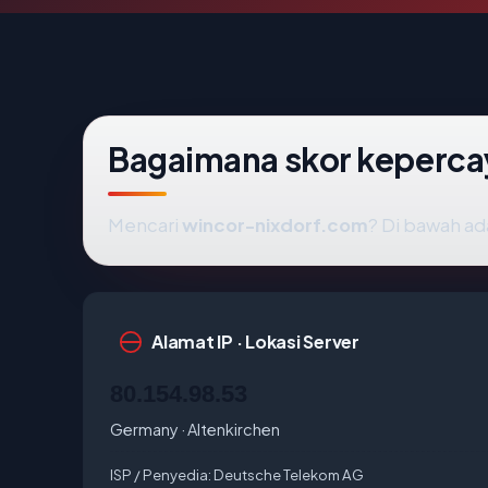
Bagaimana skor keperca
Mencari
wincor-nixdorf.com
? Di bawah ada
Alamat IP · Lokasi Server
80.154.98.53
Germany · Altenkirchen
ISP / Penyedia:
Deutsche Telekom AG