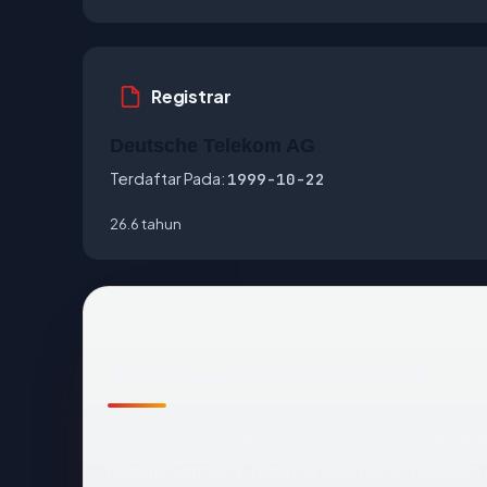
Registrar
Deutsche Telekom AG
Terdaftar Pada:
1999-10-22
26.6 tahun
Ringkasan catatan publik
Dari catatan publik yang terkait dengan
winco
negara Germany, registrar Deutsche Telekom AG