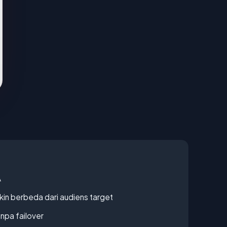
A
gkin berbeda dari audiens target
npa failover