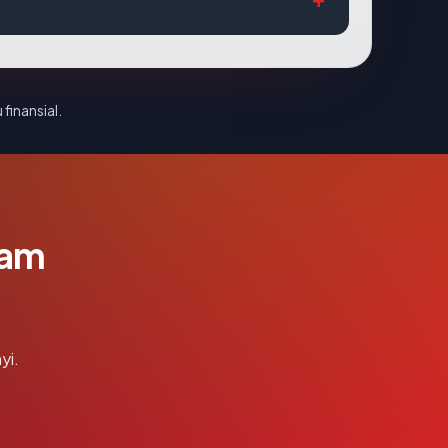
 finansial.
lam
yi.