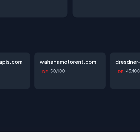
apis.com
wahanamotorent.com
dresdner
50/100
45/10
DE
DE