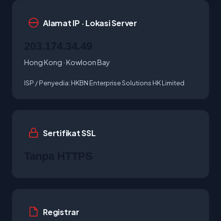
Alamat IP · Lokasi Server
203.174.34.49
Hong Kong · Kowloon Bay
ISP / Penyedia:
HKBN Enterprise Solutions HK Limited
Sertifikat SSL
Tanpa HTTPS
Registrar