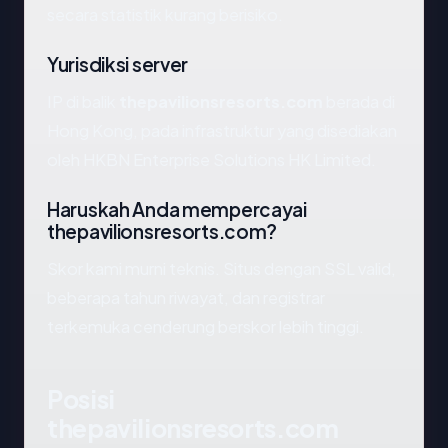
secara statistik kurang berisiko.
Yurisdiksi server
IP di balik
thepavilionsresorts.com
berada di
Hong Kong, pada infrastruktur yang disediakan
oleh HKBN Enterprise Solutions HK Limited.
Haruskah Anda mempercayai
thepavilionsresorts.com?
Skor kami murni teknis. Situs dengan SSL valid,
beberapa tahun riwayat, dan registrar
terkemuka cenderung berskor lebih tinggi.
Posisi
thepavilionsresorts.com