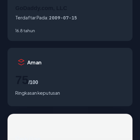
GoDaddy.com, LLC
Terdaftar Pada:
2009-07-15
16.8 tahun
Aman
75
/100
Ringkasan keputusan
Sekilas