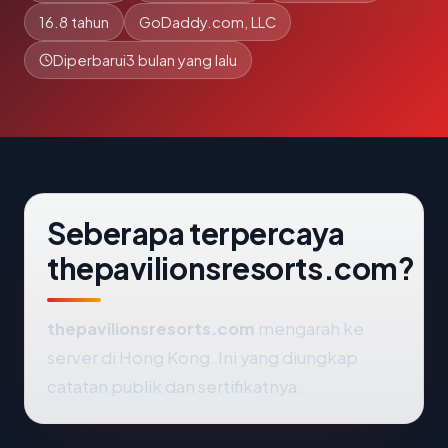
16.8 tahun
GoDaddy.com, LLC
Diperbarui
3 bulan yang lalu
Seberapa terpercaya
thepavilionsresorts.com?
thepavilionsresorts.com
mengarah ke
server di Hong Kong. Ini yang diungkap
catatan publik dan sertifikatnya.