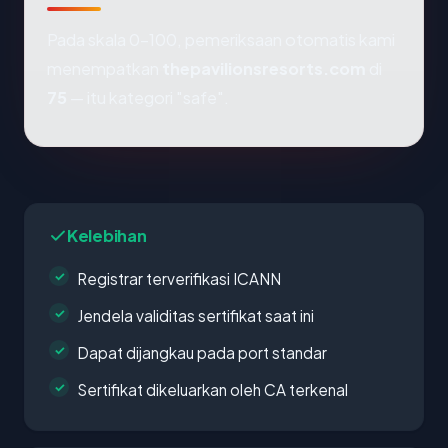
Pada skala 0-100, pemeriksaan otomatis kami
menempatkan
thepavilionsresorts.com
di
75
— itu kategori "safe".
Kelebihan
Registrar terverifikasi ICANN
Jendela validitas sertifikat saat ini
Dapat dijangkau pada port standar
Sertifikat dikeluarkan oleh CA terkenal