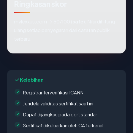
Ringkasan skor
mylexxus.com → 60/100 (
safe
). Nilai dihitung
ulang setiap penyegaran dari catatan publik
terbaru.
Kelebihan
Registrar terverifikasi ICANN
Jendela validitas sertifikat saat ini
Dapat dijangkau pada port standar
Sertifikat dikeluarkan oleh CA terkenal