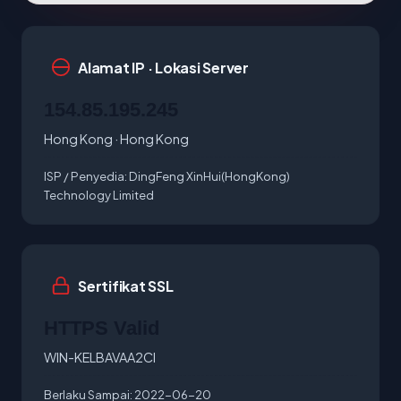
Alamat IP · Lokasi Server
154.85.195.245
Hong Kong · Hong Kong
ISP / Penyedia:
DingFeng XinHui(HongKong)
Technology Limited
Sertifikat SSL
HTTPS Valid
WIN-KELBAVAA2CI
Berlaku Sampai:
2022-06-20