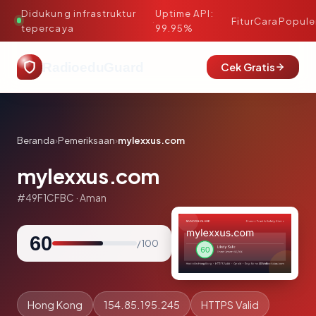
Didukung infrastruktur
Uptime API:
·
Fitur
Cara
Popule
tepercaya
99.95%
RadioeduGuard
Cek Gratis
Beranda
›
Pemeriksaan
›
mylexxus.com
mylexxus.com
#49F1CFBC · Aman
60
/ 100
Hong Kong
154.85.195.245
HTTPS Valid