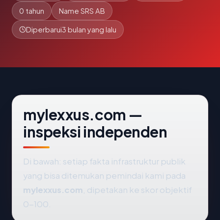
0 tahun
Name SRS AB
Diperbarui
3 bulan yang lalu
mylexxus.com —
inspeksi independen
Di bawah: setiap fakta infrastruktur publik
yang bisa ditemukan pemindai kami pada
mylexxus.com
, dipetakan ke skor objektif
0-100.