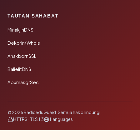
TAUTAN SAHABAT
MinakjinDNS
DekorintWhois
AnakbornSSL
BalielitDNS
AbumasgrSec
© 2026 RadioeduGuard. Semua hak dilindungi.
HTTPS · TLS 1.3
1 languages