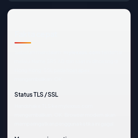
Fakta cepat
Sebelum mendalam:
mylexxus.com
terdaftar
melalui Name SRS AB dan saat ini dihosting di
Hong Kong. SSL pada host apex
mengembalikan: OK.
Status TLS / SSL
Handshake TLS ke mylexxus.com
mengembalikan: OK. Browser modern akan
memperingatkan pengguna ketika ini gagal.