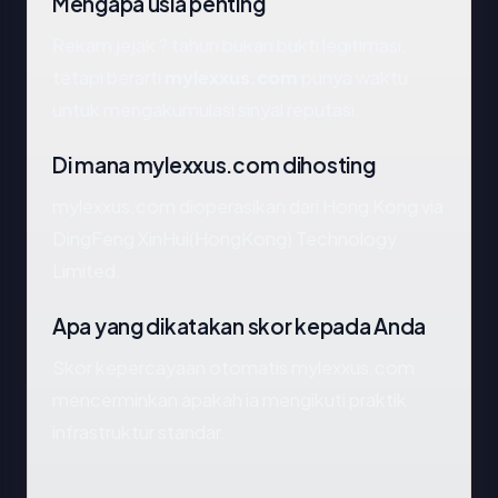
Mengapa usia penting
Rekam jejak ? tahun bukan bukti legitimasi,
tetapi berarti
mylexxus.com
punya waktu
untuk mengakumulasi sinyal reputasi.
Di mana mylexxus.com dihosting
mylexxus.com dioperasikan dari Hong Kong via
DingFeng XinHui(HongKong) Technology
Limited.
Apa yang dikatakan skor kepada Anda
Skor kepercayaan otomatis mylexxus.com
mencerminkan apakah ia mengikuti praktik
infrastruktur standar.