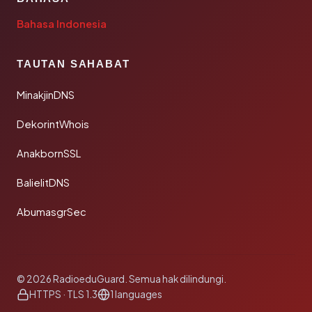
Bahasa Indonesia
TAUTAN SAHABAT
MinakjinDNS
DekorintWhois
AnakbornSSL
BalielitDNS
AbumasgrSec
© 2026 RadioeduGuard. Semua hak dilindungi.
HTTPS · TLS 1.3
1 languages