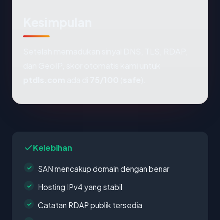
Kesimpulan
Setelah memadukan sinyal DNS, TLS, RDAP,
dan GeoIP, skor otomatis kami untuk
ptdls.com
ada di
75/100
(
safe
).
Kelebihan
SAN mencakup domain dengan benar
Hosting IPv4 yang stabil
Catatan RDAP publik tersedia