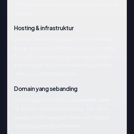
12.4 tahun. Itu cukup untuk meninggalkan jejak
reputasi.
Hosting & infrastruktur
Domain saat ini mengarah ke server di
Hong
Kong
, disajikan oleh Alibaba (US) Technology
Co., Ltd.. Lokasi hosting tidak sama dengan
kepercayaan, tetapi memberi tahu yurisdiksi
mana yang menangani data.
Domain yang sebanding
Situs dengan metadata serupa
ptdls.com
—
12.4 tahun, hosting Hong Kong, SSL valid —
biasanya mencakup baik bisnis sah maupun
cangkang yang diganti merek.