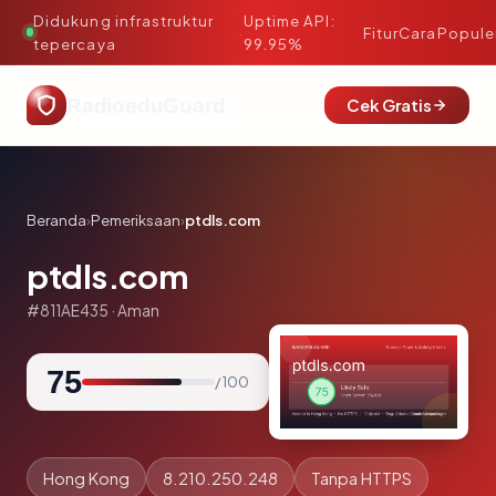
Didukung infrastruktur
Uptime API:
·
Fitur
Cara
Popule
tepercaya
99.95%
RadioeduGuard
Cek Gratis
Beranda
›
Pemeriksaan
›
ptdls.com
ptdls.com
#811AE435 · Aman
75
/ 100
Hong Kong
8.210.250.248
Tanpa HTTPS