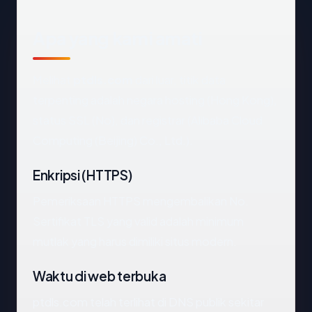
Apa yang kami amati
Melihat
ptdls.com
dari luar, titik data
terpenting adalah negara hosting (Hong Kong),
status SSL (No), dan registrar (Alibaba Cloud
Computing (Beijing) Co., Ltd.).
Enkripsi (HTTPS)
Pemeriksaan HTTPS mengembalikan No.
Sertifikat TLS yang valid adalah minimum
mutlak yang harus dimiliki situs modern.
Waktu di web terbuka
ptdls.com telah terlihat di DNS publik sekitar