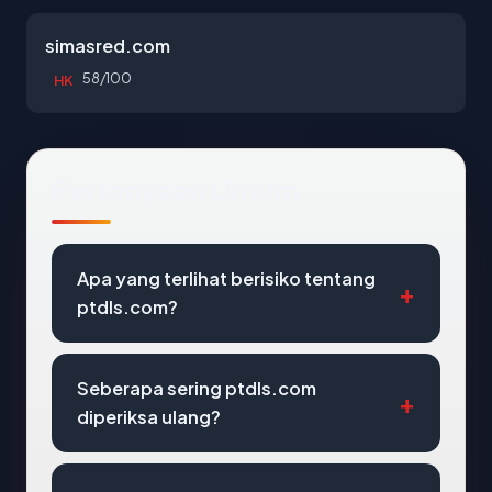
simasred.com
58/100
HK
Pertanyaan Umum
Apa yang terlihat berisiko tentang
ptdls.com?
Seberapa sering ptdls.com
diperiksa ulang?