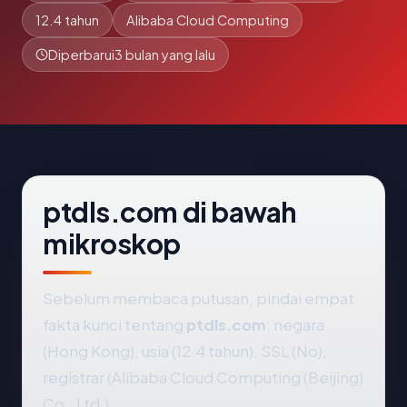
12.4 tahun
Alibaba Cloud Computing
Diperbarui
3 bulan yang lalu
ptdls.com di bawah
mikroskop
Sebelum membaca putusan, pindai empat
fakta kunci tentang
ptdls.com
: negara
(Hong Kong), usia (12.4 tahun), SSL (No),
registrar (Alibaba Cloud Computing (Beijing)
Co., Ltd.).