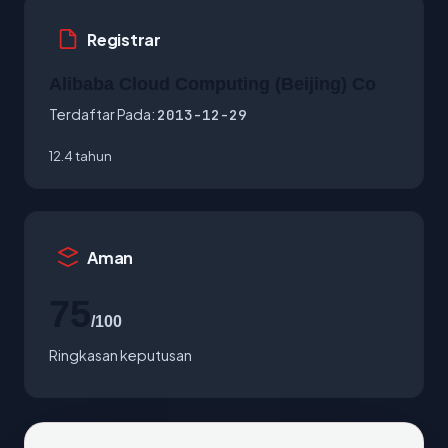
Registrar
Alibaba Cloud Computing (Beijing) Co
Terdaftar Pada:
2013-12-29
12.4 tahun
Aman
75
/100
Ringkasan keputusan