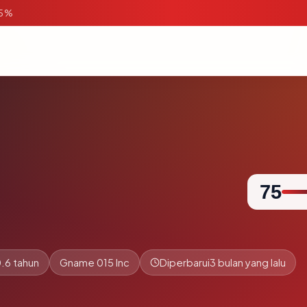
95%
75
.6 tahun
Gname 015 Inc
Diperbarui
3 bulan yang lalu