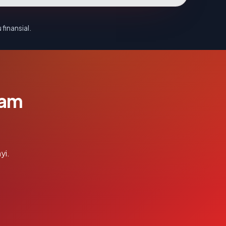
 finansial.
lam
yi.