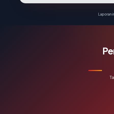
Laporan in
Pe
Ta