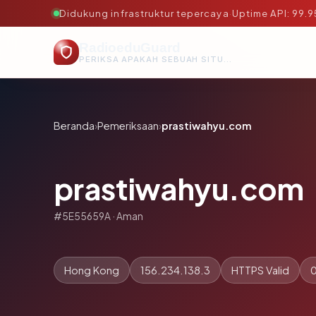
Didukung infrastruktur tepercaya
·
Uptime API: 99.
RadioeduGuard
PERIKSA APAKAH SEBUAH SITUS AMAN, TEPERCAYA, DAN TERVERIFIKASI DALAM HITUNGAN DETIK.
Beranda
›
Pemeriksaan
›
prastiwahyu.com
prastiwahyu.com
#5E55659A · Aman
Hong Kong
156.234.138.3
HTTPS Valid
0