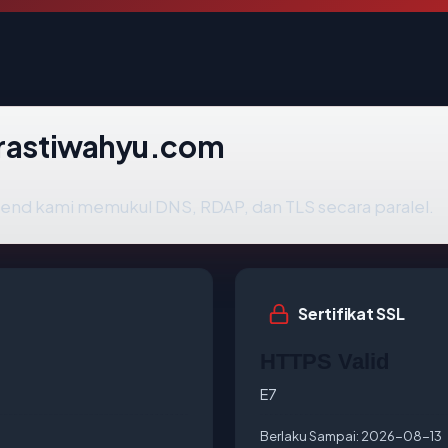
prastiwahyu.com
kend kami memukul DNS, RDAP, dan TLS secara paralel.
Sertifikat SSL
HTTPS Valid
E7
Berlaku Sampai:
2026-08-13