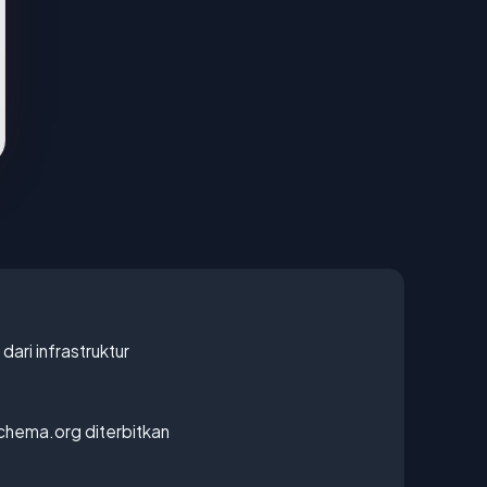
 dari infrastruktur
chema.org diterbitkan