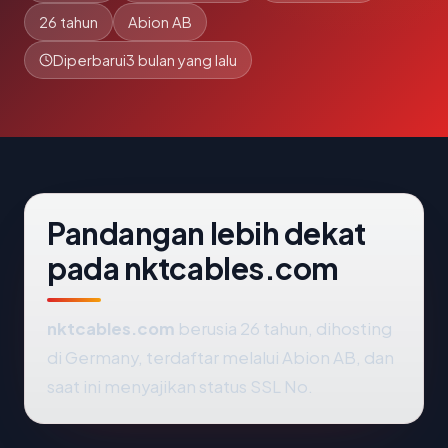
26 tahun
Abion AB
Diperbarui
3 bulan yang lalu
Pandangan lebih dekat
pada nktcables.com
nktcables.com
berusia 26 tahun, dihosting
di Germany, terdaftar melalui Abion AB, dan
saat ini menyajikan status SSL No.