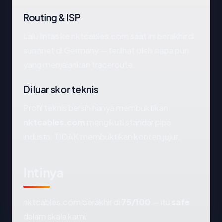
Routing & ISP
Lalu lintas ke nktcables.com saat ini berakhir di
sunzinet di Germany — terlihat oleh siapa pun
yang menjalankan traceroute.
Di luar skor teknis
Profil teknis bersih hanya membuktikan
nktcables.com
mengikuti standar pipa
industri. TIDAK membuktikan konten jujur.
Intinya
nktcables.com berakhir di
75/100
— itu
safe
dalam skala kami.