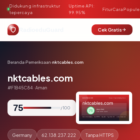
Didukung infrastruktur
Uptime API:
·
Fitur
Cara
Popule
tepercaya
99.95%
RadioeduGuard
Cek Gratis
Beranda
›
Pemeriksaan
›
nktcables.com
nktcables.com
#F1B45C84 · Aman
75
/ 100
Germany
62.138.237.222
Tanpa HTTPS