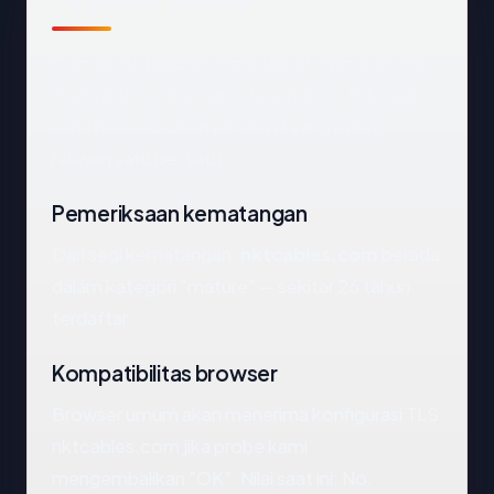
Domain
nktcables.com
dapat dijangkau dan
mengarah ke Germany via sunzinet. Di bawah
kami menelusuri sinyal-sinyal yang paling
relevan satu per satu.
Pemeriksaan kematangan
Dari segi kematangan,
nktcables.com
berada
dalam kategori "mature" — sekitar 26 tahun
terdaftar.
Kompatibilitas browser
Browser umum akan menerima konfigurasi TLS
nktcables.com jika probe kami
mengembalikan "OK". Nilai saat ini: No.