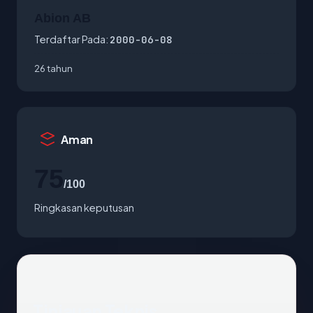
Abion AB
Terdaftar Pada:
2000-06-08
26 tahun
Aman
75
/100
Ringkasan keputusan
Tinjauan Teknis