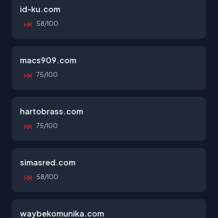
id-ku.com
58/100
HK
macs909.com
75/100
HK
hartobrass.com
75/100
HK
simasred.com
58/100
HK
waybekomunika.com