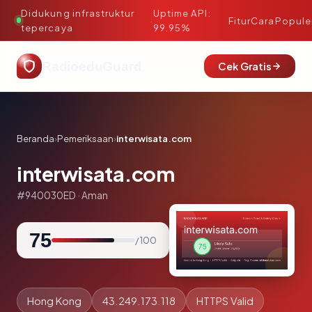
Didukung infrastruktur
Uptime API:
·
Fitur
Cara
Popule
tepercaya
99.95%
RadioeduGuard
Cek Gratis
Beranda
›
Pemeriksaan
›
interwisata.com
interwisata.com
#940030ED · Aman
75
/ 100
Hong Kong
43.249.173.118
HTTPS Valid