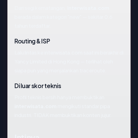
Dari segi kematangan,
interwisata.com
berada dalam kategori "new" — sekitar 0.6
tahun terdaftar.
Routing & ISP
Lalu lintas ke interwisata.com saat ini berakhir di
Yancy Limited di Hong Kong — terlihat oleh
siapa pun yang menjalankan traceroute.
Di luar skor teknis
Profil teknis bersih hanya membuktikan
interwisata.com
mengikuti standar pipa
industri. TIDAK membuktikan konten jujur.
Intinya