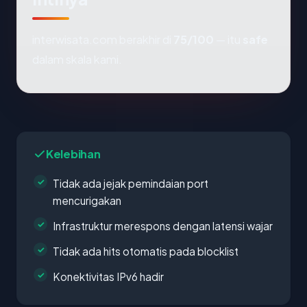
interwisata.com berakhir di
75/100
— itu
safe
dalam skala kami.
Kelebihan
Tidak ada jejak pemindaian port
mencurigakan
Infrastruktur merespons dengan latensi wajar
Tidak ada hits otomatis pada blocklist
Konektivitas IPv6 hadir