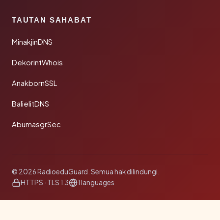
TAUTAN SAHABAT
MinakjinDNS
DekorintWhois
AnakbornSSL
BalielitDNS
AbumasgrSec
© 2026 RadioeduGuard. Semua hak dilindungi.
HTTPS · TLS 1.3
1 languages