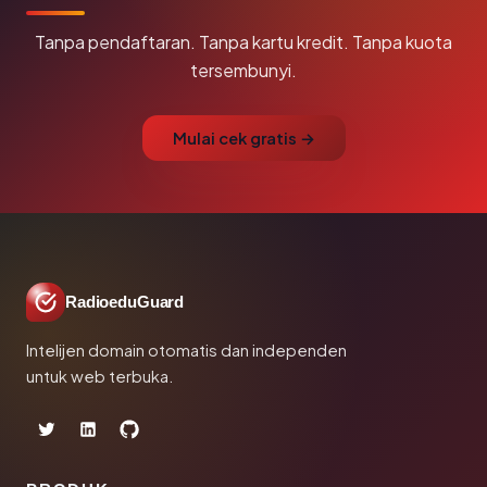
Tanpa pendaftaran. Tanpa kartu kredit. Tanpa kuota
tersembunyi.
Mulai cek gratis →
RadioeduGuard
Intelijen domain otomatis dan independen
untuk web terbuka.