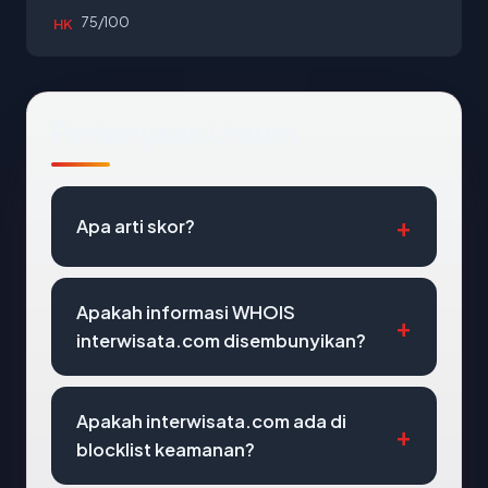
75/100
HK
Pertanyaan Umum
Apa arti skor?
Apakah informasi WHOIS
interwisata.com disembunyikan?
Apakah interwisata.com ada di
blocklist keamanan?