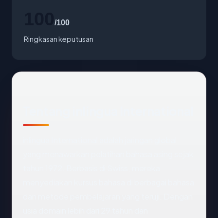
100
/100
Ringkasan keputusan
Tentang inlingua International
inlingua International adalah jaringan global
yang menawarkan pelatihan bahasa asing sejak
tahun 1972. Berbasis di Swiss, mereka
menyediakan kursus bahasa di berbagai bahasa
dan metode pembelajaran yang teruji. Dengan
usia domain lebih dari 29 tahun dan