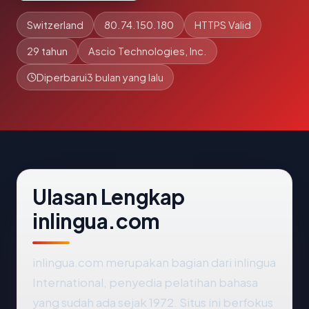
Switzerland
80.74.150.180
HTTPS Valid
29 tahun
Ascio Technologies, Inc.
Diperbarui
3 bulan yang lalu
Ulasan Lengkap
inlingua.com
inlingua.com merupakan bagian dari inlingua
International, penyedia pelatihan bahasa
yang sudah ada sejak 1972. Situs ini berfokus