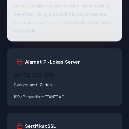
pada pendidikan bahasa dan menawarkan
pelatihan yang diakui di berbagai negara,
termasuk Swiss, dengan standar keamanan
yang baik.
Alamat IP · Lokasi Server
80.74.150.180
Switzerland · Zurich
ISP / Penyedia:
METANET AG
Sertifikat SSL