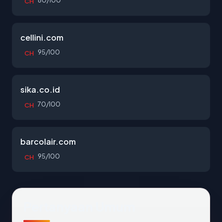
80/100
CH
cellini.com
95/100
CH
sika.co.id
70/100
CH
barcolair.com
95/100
CH
Pertanyaan Umum