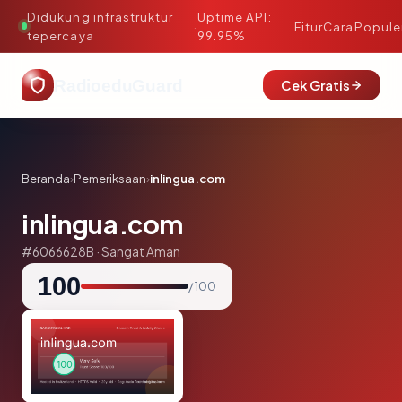
Didukung infrastruktur
Uptime API:
·
Fitur
Cara
Popule
tepercaya
99.95%
RadioeduGuard
Cek Gratis
Beranda
›
Pemeriksaan
›
inlingua.com
inlingua.com
#6066628B · Sangat Aman
100
/ 100