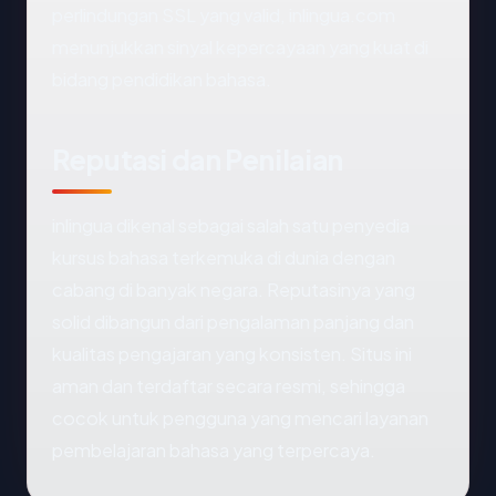
perlindungan SSL yang valid, inlingua.com
menunjukkan sinyal kepercayaan yang kuat di
bidang pendidikan bahasa.
Reputasi dan Penilaian
inlingua dikenal sebagai salah satu penyedia
kursus bahasa terkemuka di dunia dengan
cabang di banyak negara. Reputasinya yang
solid dibangun dari pengalaman panjang dan
kualitas pengajaran yang konsisten. Situs ini
aman dan terdaftar secara resmi, sehingga
cocok untuk pengguna yang mencari layanan
pembelajaran bahasa yang terpercaya.