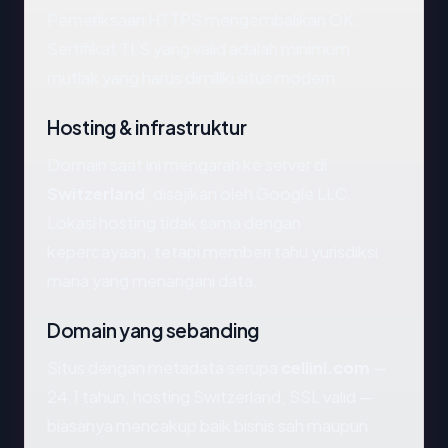
Pemeriksaan HTTPS mengembalikan OK.
Sertifikat TLS yang valid adalah minimum
mutlak yang harus dimiliki situs modern.
Hosting & infrastruktur
Domain saat ini mengarah ke server di
Switzerland
, disajikan oleh Google LLC.
Lokasi hosting tidak sama dengan
kepercayaan, tetapi memberi tahu yurisdiksi
mana yang menangani data.
Domain yang sebanding
Situs dengan metadata serupa
cellini.com
—
24.1 tahun, hosting Switzerland, SSL valid —
biasanya mencakup baik bisnis sah maupun