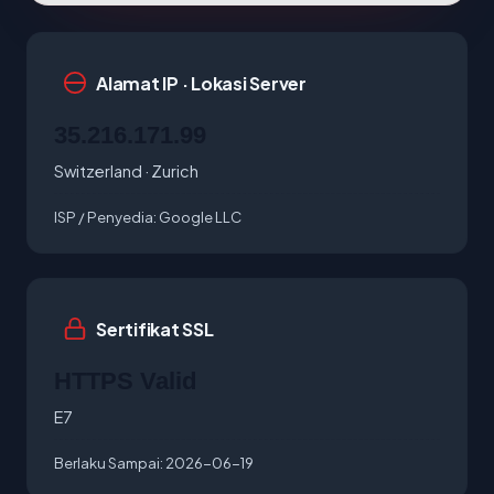
Alamat IP · Lokasi Server
35.216.171.99
Switzerland · Zurich
ISP / Penyedia:
Google LLC
Sertifikat SSL
HTTPS Valid
E7
Berlaku Sampai:
2026-06-19