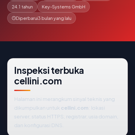
24.1 tahun
Key-Systems GmbH
Diperbarui
3 bulan yang lalu
Inspeksi terbuka
cellini.com
Halaman ini merangkum sinyal teknis yang
dikumpulkan untuk
cellini.com
: lokasi
server, status HTTPS, registrar, usia domain,
dan konfigurasi DNS.