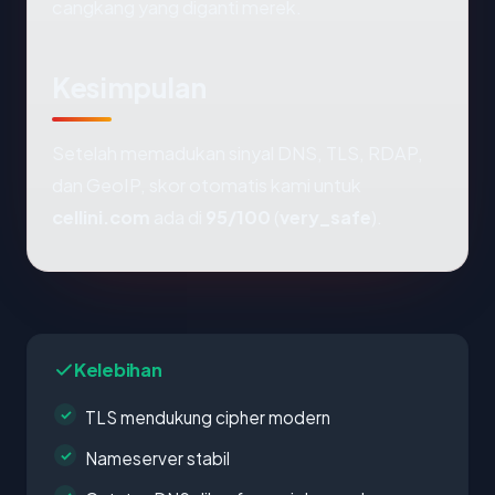
cangkang yang diganti merek.
Kesimpulan
Setelah memadukan sinyal DNS, TLS, RDAP,
dan GeoIP, skor otomatis kami untuk
cellini.com
ada di
95/100
(
very_safe
).
Kelebihan
TLS mendukung cipher modern
Nameserver stabil