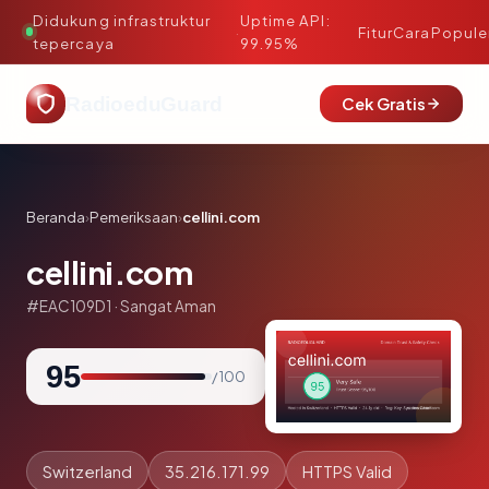
Didukung infrastruktur
Uptime API:
·
Fitur
Cara
Popule
tepercaya
99.95%
RadioeduGuard
Cek Gratis
Beranda
›
Pemeriksaan
›
cellini.com
cellini.com
#EAC109D1 · Sangat Aman
95
/ 100
Switzerland
35.216.171.99
HTTPS Valid