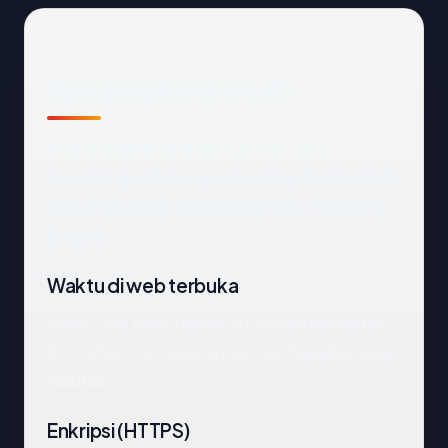
Apa yang kami amati
Melihat
cellini.com
dari luar, titik data
terpenting adalah negara hosting (Switzerland),
status SSL (OK), dan registrar (Key-Systems
GmbH).
Waktu di web terbuka
cellini.com telah terlihat di DNS publik sekitar
24.1 tahun. Itu cukup untuk meninggalkan jejak
reputasi.
Enkripsi (HTTPS)