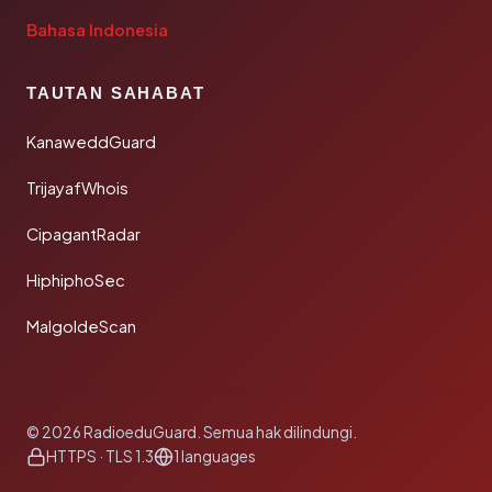
Bahasa Indonesia
TAUTAN SAHABAT
KanaweddGuard
TrijayafWhois
CipagantRadar
HiphiphoSec
MalgoldeScan
© 2026 RadioeduGuard. Semua hak dilindungi.
HTTPS · TLS 1.3
1 languages