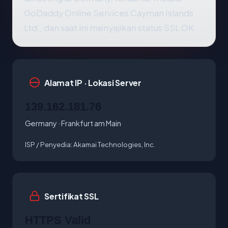
GoDaddy Online Services Cayman Islands
Ltd., dan saat ini menyajikan status SSL OK.
Alamat IP · Lokasi Server
139.162.181.76
Germany · Frankfurt am Main
ISP / Penyedia:
Akamai Technologies, Inc.
Sertifikat SSL
HTTPS Valid