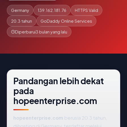
Germany
139.162.181.76
HTTPS Valid
20.3 tahun
GoDaddy Online Services
Diperbarui
3 bulan yang lalu
Pandangan lebih dekat
pada
hopeenterprise.com
hopeenterprise.com
berusia 20.3 tahun,
dihosting di Germany, terdaftar melalui