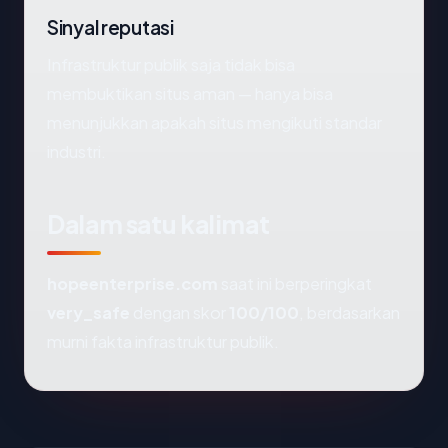
Sinyal reputasi
Infrastruktur publik saja tidak bisa
membuktikan situs aman — hanya bisa
menunjukkan apakah situs mengikuti standar
industri.
Dalam satu kalimat
hopeenterprise.com
saat ini berperingkat
very_safe
dengan skor
100/100
, berdasarkan
murni fakta infrastruktur publik.