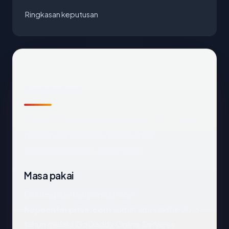
Ringkasan keputusan
Snapshot
Snapshot
hopeenterprise.com
: 20.3 tahun,
dihosting di Germany, ISP Akamai
Technologies, Inc., HTTPS OK.
Masa pakai
Dihitung dari hari pendaftaran,
hopeenterprise.com
sudah ada sekitar 20.3
tahun melalui GoDaddy Online Services