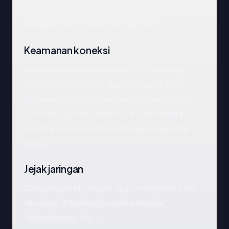
Cayman Islands Ltd. — dalam kategori
kematangan "mature" model kami.
Keamanan koneksi
Kami melakukan handshake TLS terhadap
hopeenterprise.com dan mendapat: OK.
Digabung dengan registrar (GoDaddy Online
Services Cayman Islands Ltd.) dan negara
(Germany), ini memberi tampilan keamanan
dasar.
Jejak jaringan
Dari perspektif jaringan, hopeenterprise.com
dihosting di Germany melalui Akamai
Technologies, Inc..