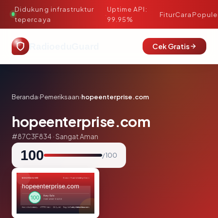
Didukung infrastruktur
Uptime API:
·
Fitur
Cara
Popule
tepercaya
99.95%
RadioeduGuard
Cek Gratis
Beranda
›
Pemeriksaan
›
hopeenterprise.com
hopeenterprise.com
#87C3F834 · Sangat Aman
100
/ 100