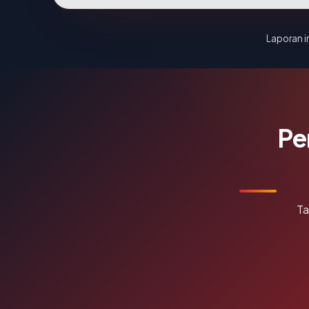
Laporan in
Pe
Ta