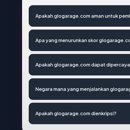
Apakah glogarage.com aman untuk pemb
Apa yang menurunkan skor glogarage.c
Apakah glogarage.com dapat dipercaya 
Negara mana yang menjalankan glogar
Apakah glogarage.com dienkripsi?