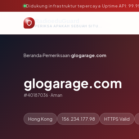
Didukung infrastruktur tepercaya
·
Uptime API: 99.
RadioeduGuard
PERIKSA APAKAH SEBUAH SITUS AMAN, TEPERCAYA, DAN TERVERIFIKASI DALAM HITUNGAN DETIK.
Beranda
›
Pemeriksaan
›
glogarage.com
glogarage.com
#40187036 · Aman
Hong Kong
156.234.177.98
HTTPS Valid