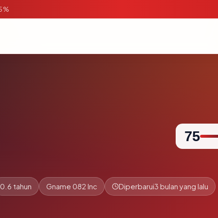
95%
75
0.6 tahun
Gname 082 Inc
Diperbarui
3 bulan yang lalu