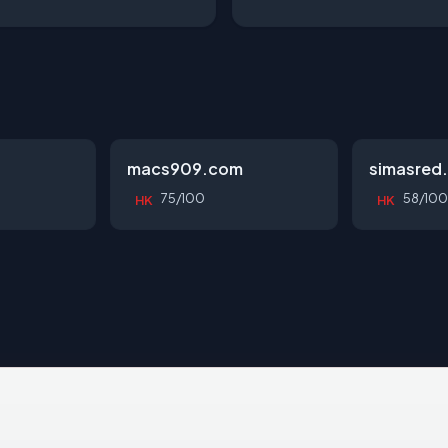
macs909.com
simasred
75/100
58/100
HK
HK