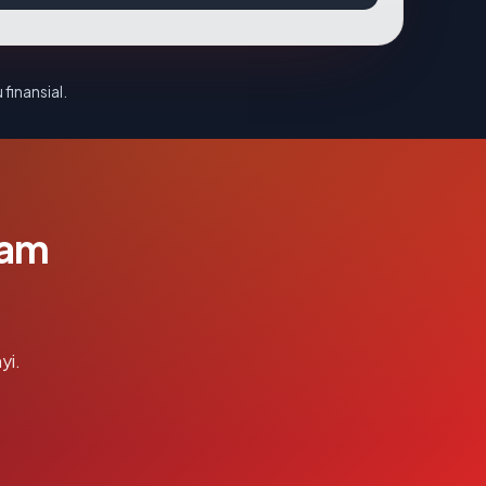
 finansial.
lam
yi.