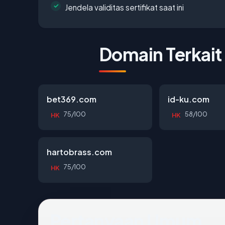
Jendela validitas sertifikat saat ini
Domain Terkait
bet369.com
id-ku.com
75/100
58/100
HK
HK
hartobrass.com
75/100
HK
Pertanyaan Umum