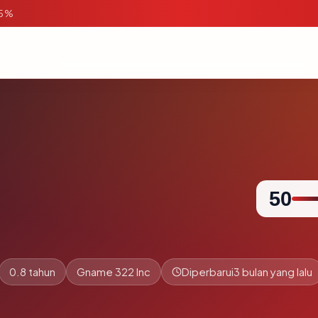
95%
50
0.8 tahun
Gname 322 Inc
Diperbarui
3 bulan yang lalu