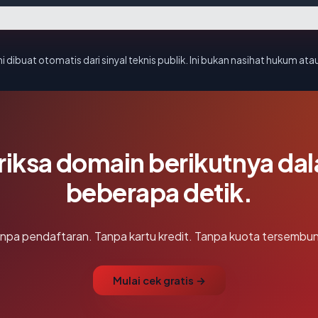
i dibuat otomatis dari sinyal teknis publik. Ini bukan nasihat hukum atau
riksa domain berikutnya da
beberapa detik.
npa pendaftaran. Tanpa kartu kredit. Tanpa kuota tersembun
Mulai cek gratis →