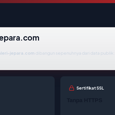
-jepara.com
leri-jepara.com
dibangun sepenuhnya dari data publik:
Sertifikat SSL
Tanpa HTTPS