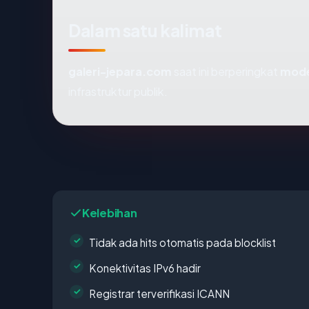
Dalam satu kalimat
galeri-jepara.com
saat ini berperingkat
mode
infrastruktur publik.
Kelebihan
Tidak ada hits otomatis pada blocklist
Konektivitas IPv6 hadir
Registrar terverifikasi ICANN