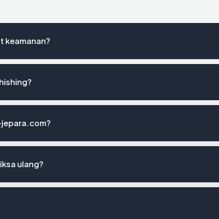
ist keamanan?
hishing?
i-jepara.com?
iksa ulang?