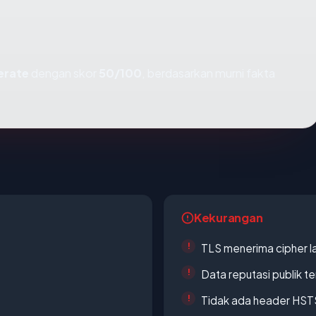
rate
dengan skor
50/100
, berdasarkan murni fakta
Kekurangan
TLS menerima cipher 
Data reputasi publik t
Tidak ada header HST