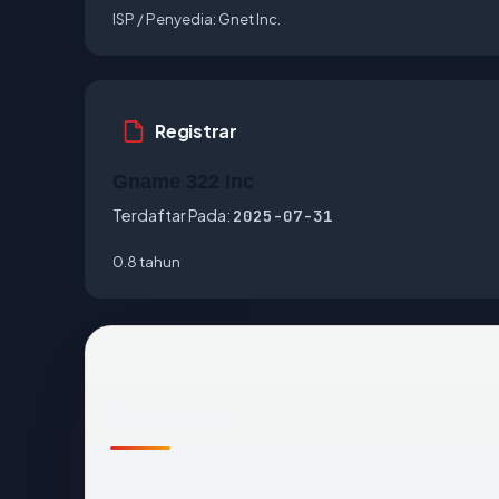
ISP / Penyedia:
Gnet Inc.
Registrar
Gname 322 Inc
Terdaftar Pada:
2025-07-31
0.8 tahun
Snapshot
Snapshot
galeri-jepara.com
: 0.8 tahun, dih