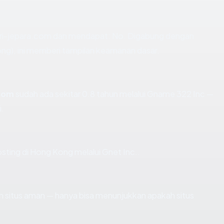
ri-jepara.com dan mendapat: No. Digabung dengan
ong), ini memberi tampilan keamanan dasar.
.com
sudah ada sekitar 0.8 tahun melalui Gname 322 Inc —
.
osting di Hong Kong melalui Gnet Inc..
kan situs aman — hanya bisa menunjukkan apakah situs