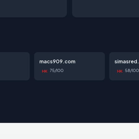
macs909.com
simasred
75/100
58/100
HK
HK