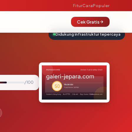
Fitur
Cara
Populer
Cek Gratis
Didukung infrastruktur tepercaya
/ 100