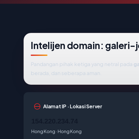
Intelijen domain: galeri
Pandangan pihak ketiga yang netral pada
ga
berada, dan seberapa aman.
Alamat IP · Lokasi Server
154.220.234.74
Hong Kong · Hong Kong