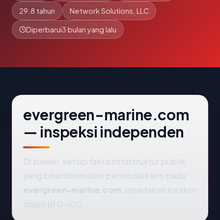
29.8 tahun
Network Solutions, LLC
Diperbarui
3 bulan yang lalu
evergreen-marine.com
— inspeksi independen
Di bawah: setiap fakta infrastruktur publik
yang bisa ditemukan pemindai kami pada
evergreen-marine.com
, dipetakan ke skor
objektif 0-100.