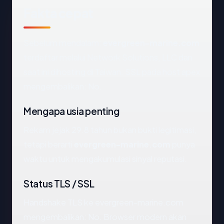
Fakta cepat
Sebelum mendalam:
evergreen-marine.com
terdaftar melalui Network Solutions, LLC dan
saat ini dihosting di Taiwan. SSL pada host apex
mengembalikan: No.
Mengapa usia penting
Rekam jejak 29.8 tahun bukan bukti legitimasi,
tetapi berarti
evergreen-marine.com
punya
waktu untuk mengakumulasi sinyal reputasi.
Status TLS / SSL
Handshake TLS ke evergreen-marine.com
mengembalikan: No. Browser modern akan