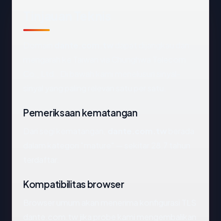
Tinjauan Teknis
Domain
dante.com.tw
dapat dijangkau dan
mengarah ke Taiwan via Chunghwa Telecom
Co., Ltd.. Di bawah kami menelusuri sinyal-
sinyal yang paling relevan satu per satu.
Pemeriksaan kematangan
Dari segi kematangan,
dante.com.tw
berada
dalam kategori "mature" — sekitar 28.7 tahun
terdaftar.
Kompatibilitas browser
Browser umum akan menerima konfigurasi TLS
dante.com.tw jika probe kami mengembalikan