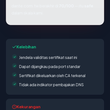
dante.com.tw berakhir di
70/100
— itu
safe
dalam skala kami.
Kelebihan
Jendela validitas sertifikat saat ini
Dapat dijangkau pada port standar
Sertifikat dikeluarkan oleh CA terkenal
Tidak ada indikator pembajakan DNS
Kekurangan