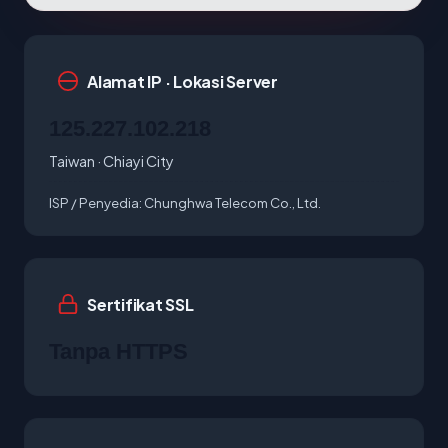
Alamat IP · Lokasi Server
125.227.102.218
Taiwan · Chiayi City
ISP / Penyedia:
Chunghwa Telecom Co., Ltd.
Sertifikat SSL
Tanpa HTTPS