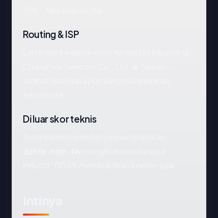
"OK". Nilai saat ini: No.
Routing & ISP
Lalu lintas ke dante.com.tw saat ini berakhir di
Chunghwa Telecom Co., Ltd. di Taiwan —
terlihat oleh siapa pun yang menjalankan
traceroute.
Di luar skor teknis
Profil teknis bersih hanya membuktikan
dante.com.tw
mengikuti standar pipa
industri. TIDAK membuktikan konten jujur.
Intinya