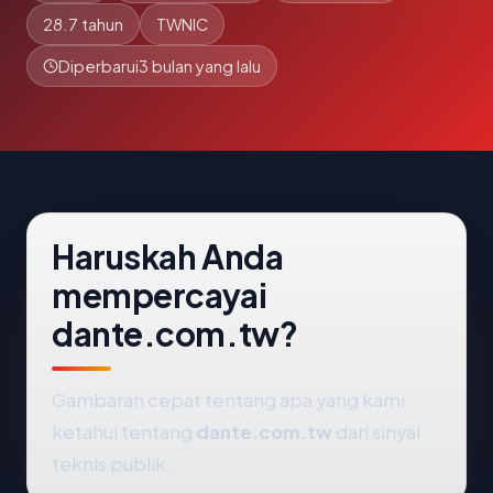
28.7 tahun
TWNIC
Diperbarui
3 bulan yang lalu
Haruskah Anda
mempercayai
dante.com.tw?
Gambaran cepat tentang apa yang kami
ketahui tentang
dante.com.tw
dari sinyal
teknis publik.