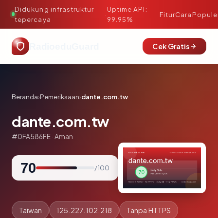
Didukung infrastruktur
Uptime API:
·
Fitur
Cara
Popule
tepercaya
99.95%
RadioeduGuard
Cek Gratis
Beranda
›
Pemeriksaan
›
dante.com.tw
dante.com.tw
#0FA586FE · Aman
70
/ 100
Taiwan
125.227.102.218
Tanpa HTTPS