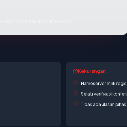
h putusan otomatis dan hanya teknis.
Kekurangan
Nameserver milik regi
Selalu verifikasi kont
Tidak ada ulasan piha