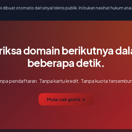
i dibuat otomatis dari sinyal teknis publik. Ini bukan nasihat hukum atau
riksa domain berikutnya da
beberapa detik.
npa pendaftaran. Tanpa kartu kredit. Tanpa kuota tersembun
Mulai cek gratis →