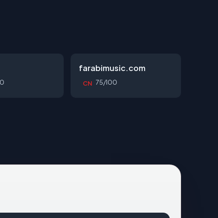
farabimusic.com
00
75/100
CN