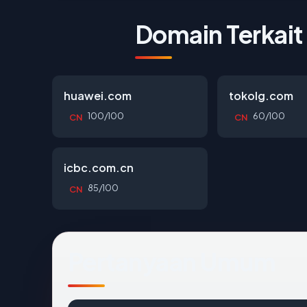
Domain Terkait
huawei.com
tokolg.com
100/100
60/100
CN
CN
icbc.com.cn
85/100
CN
Pertanyaan Umum