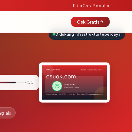
Fitur
Cara
Populer
Cek Gratis
Didukung infrastruktur tepercaya
/ 100
g lalu