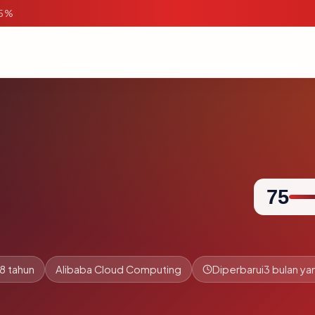
95%
75
8 tahun
Alibaba Cloud Computing
Diperbarui
3 bulan yan