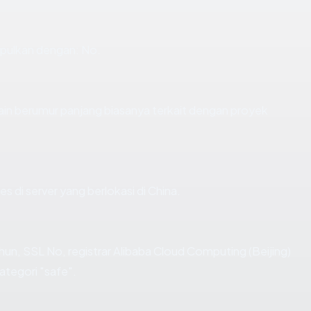
pulkan dengan: No.
in berumur panjang biasanya terkait dengan proyek
es di server yang berlokasi di China.
un, SSL No, registrar Alibaba Cloud Computing (Beijing)
ategori "safe".