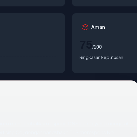
Aman
75
/100
Ringkasan keputusan
com
mengembalikan respons DNS bersih yang mengarah
vertising Co, dengan handshake TLS merespons No.