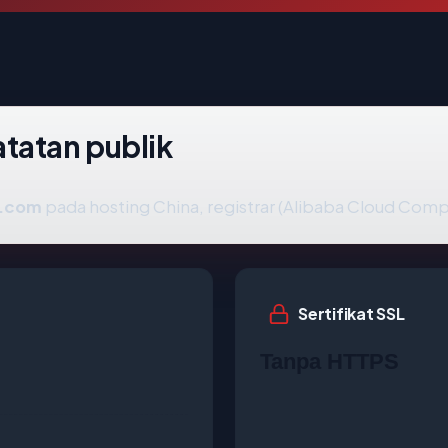
tatan publik
.com
pada hosting China, registrar (Alibaba Cloud Comput
Sertifikat SSL
Tanpa HTTPS