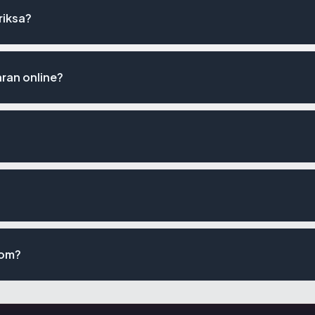
riksa?
an online?
com?