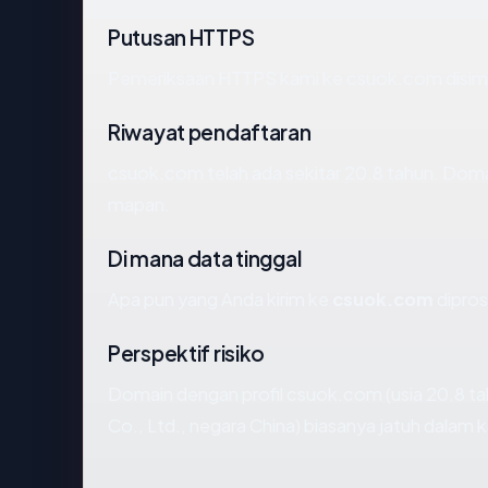
Putusan HTTPS
Pemeriksaan HTTPS kami ke csuok.com disim
Riwayat pendaftaran
csuok.com telah ada sekitar 20.8 tahun. Doma
mapan.
Di mana data tinggal
Apa pun yang Anda kirim ke
csuok.com
dipros
Perspektif risiko
Domain dengan profil csuok.com (usia 20.8 tah
Co., Ltd., negara China) biasanya jatuh dalam k