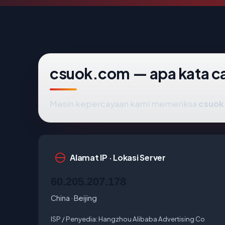
csuok.com — apa kata ca
Mesin kepercayaan kami memeriksa
csuok
Alamat IP · Lokasi Server
60.205.207.178
China · Beijing
ISP / Penyedia:
Hangzhou Alibaba Advertising Co