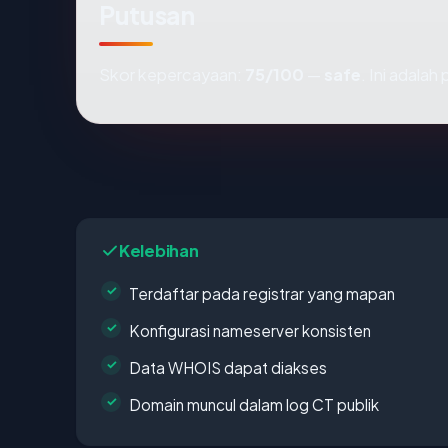
Putusan
Skor kepercayaan:
75/100
—
safe
. Ini adala
Kelebihan
Terdaftar pada registrar yang mapan
Konfigurasi nameserver konsisten
Data WHOIS dapat diakses
Domain muncul dalam log CT publik