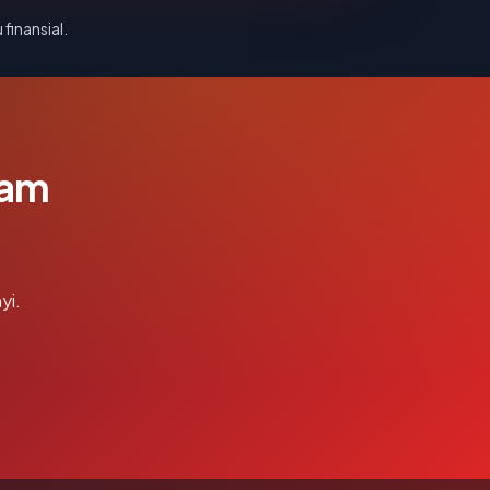
 finansial.
lam
yi.