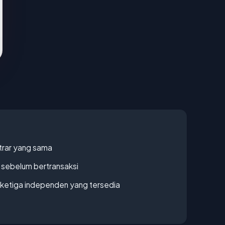
strar yang sama
en sebelum bertransaksi
k ketiga independen yang tersedia