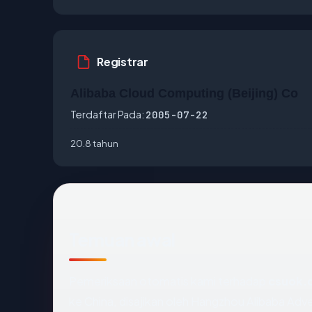
Registrar
Alibaba Cloud Computing (Beijing) Co
Terdaftar Pada:
2005-07-22
20.8 tahun
Temuan awal
Pemeriksaan otomatis kami terhadap
csuok.
ke China, disajikan oleh Hangzhou Alibaba Ad