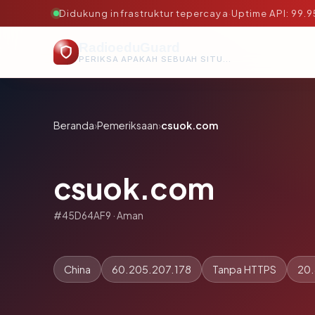
Didukung infrastruktur tepercaya
·
Uptime API: 99.
RadioeduGuard
PERIKSA APAKAH SEBUAH SITUS AMAN, TEPERCAYA, DAN TERVERIFIKASI DALAM HITUNGAN DETIK.
Beranda
›
Pemeriksaan
›
csuok.com
csuok.com
#45D64AF9 · Aman
China
60.205.207.178
Tanpa HTTPS
20.