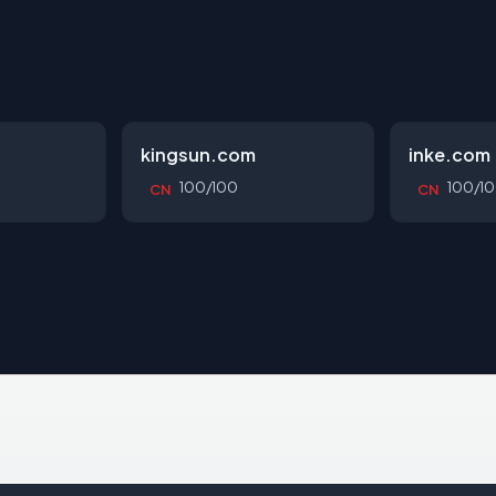
kingsun.com
inke.com
100/100
100/1
CN
CN