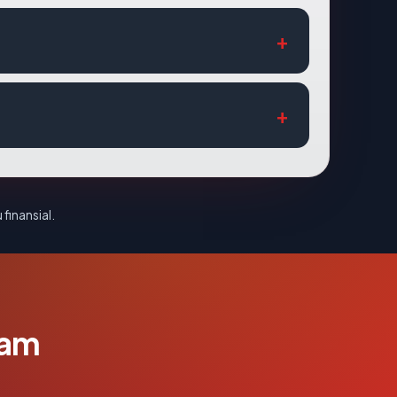
 finansial.
lam