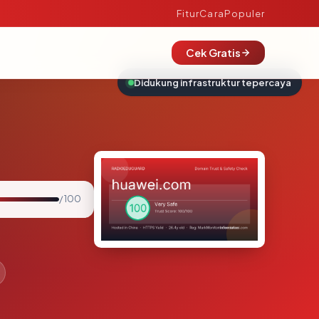
Fitur
Cara
Populer
Cek Gratis
Didukung infrastruktur tepercaya
/ 100