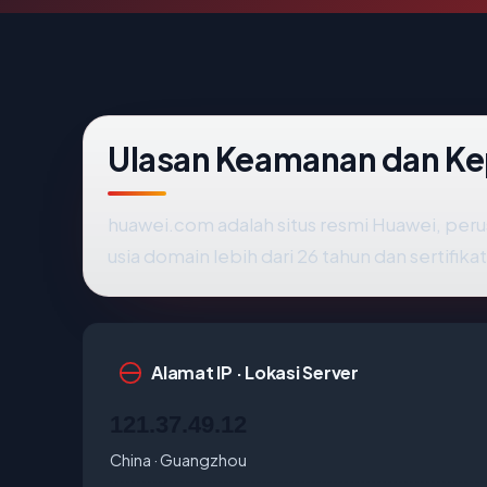
Ulasan Keamanan dan K
huawei.com adalah situs resmi Huawei, per
usia domain lebih dari 26 tahun dan sertifika
Alamat IP · Lokasi Server
121.37.49.12
China · Guangzhou