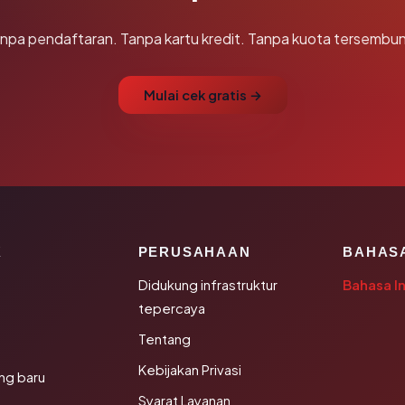
npa pendaftaran. Tanpa kartu kredit. Tanpa kuota tersembun
Mulai cek gratis →
K
PERUSAHAAN
BAHAS
Didukung infrastruktur
Bahasa I
tepercaya
Tentang
Kebijakan Privasi
ng baru
Syarat Layanan