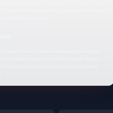
n elektronik konsumen. Situs huawei.com telah terdaftar
L dari Actalis, serta dihosting di pusat data milik Huawei
s infrastruktur teknisnya.
itus
lobal dalam teknologi telekomunikasi dengan reputasi
nya menunjukkan transparansi teknis yang baik dengan
TTPS, memperkuat kepercayaan pengguna terhadap
a.