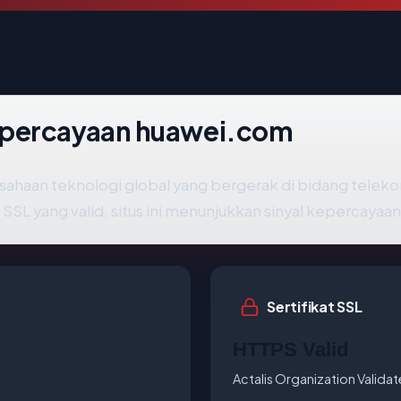
epercayaan huawei.com
usahaan teknologi global yang bergerak di bidang telek
t SSL yang valid, situs ini menunjukkan sinyal kepercayaan
Sertifikat SSL
HTTPS Valid
Actalis Organization Valida