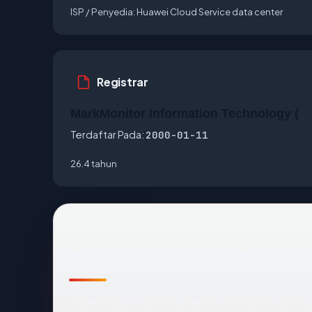
ISP / Penyedia:
Huawei Cloud Service data center
Registrar
MarkMonitor Information Technology (
Terdaftar Pada:
2000-01-11
26.4 tahun
Tentang Huawei dan Sinyal K
Huawei adalah perusahaan teknologi raksasa as