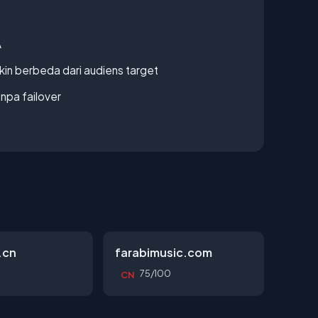
A
gkin berbeda dari audiens target
npa failover
.cn
farabimusic.com
0
75/100
CN