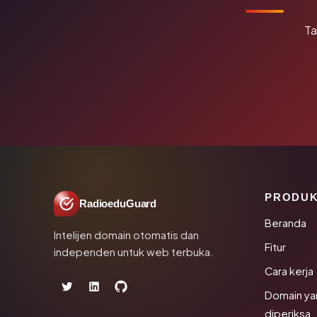
Ta
PRODU
RadioeduGuard
Beranda
Intelijen domain otomatis dan
Fitur
independen untuk web terbuka.
Cara kerja
Domain ya
diperiksa