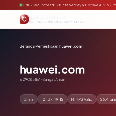
Didukung infrastruktur tepercaya
·
Uptime API: 99.
RadioeduGuard
PERIKSA APAKAH SEBUAH SITUS AMAN, TEPERCAYA, DAN TERVERIFIKASI DALAM HITUNGAN DETIK.
Beranda
›
Pemeriksaan
›
huawei.com
huawei.com
#29C851EA · Sangat Aman
China
121.37.49.12
HTTPS Valid
26.4 tah