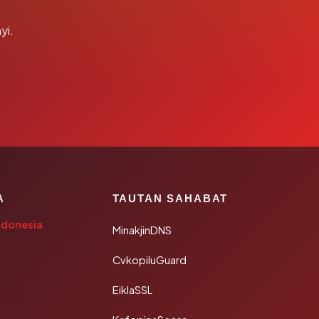
yi.
A
TAUTAN SAHABAT
ndonesia
MinakjinDNS
CvkopiluGuard
EiklaSSL