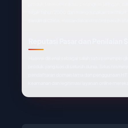
produk telekomunikasi, perangkat jaringan, da
sejak tahun 2000 dan menggunakan sertifikat SS
sendiri di China, menandakan kontrol penuh ata
Reputasi Pasar dan Penilaian S
Huawei dikenal sebagai salah satu pemimpin g
produk yang luas di seluruh dunia. Situs resmi
pendaftaran domain lama dan penggunaan H
keamanan dan legitimasi layanan online merek