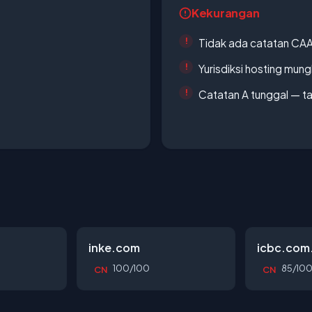
Kekurangan
Tidak ada catatan CA
Yurisdiksi hosting mun
Catatan A tunggal — ta
inke.com
icbc.com
100/100
85/10
CN
CN