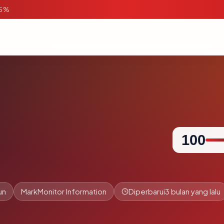
95%
100
un
MarkMonitor Information
Diperbarui
3 bulan yang lalu