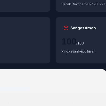
Berlaku Sampai:
2026-05-27
Sangat Aman
100
/100
Ringkasan keputusan
epercayaan
al China yang didirikan pada tahun 1987, menyediakan