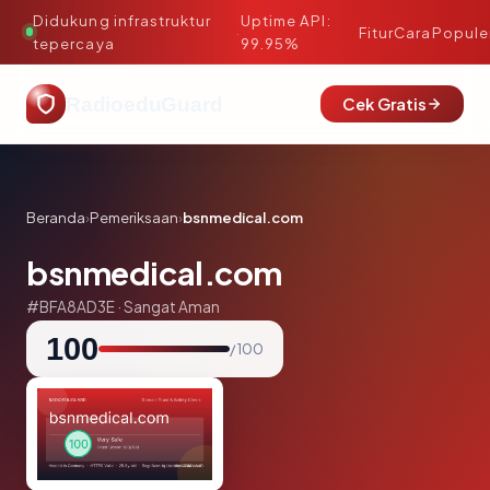
Didukung infrastruktur
Uptime API:
·
Fitur
Cara
Popule
tepercaya
99.95%
RadioeduGuard
Cek Gratis
Beranda
›
Pemeriksaan
›
bsnmedical.com
bsnmedical.com
#BFA8AD3E · Sangat Aman
100
/ 100