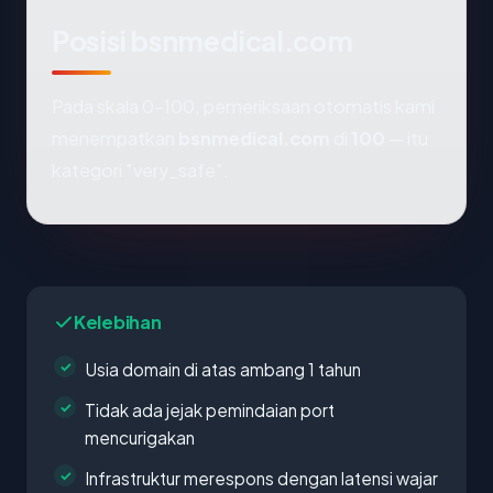
Posisi bsnmedical.com
Pada skala 0-100, pemeriksaan otomatis kami
menempatkan
bsnmedical.com
di
100
— itu
kategori "very_safe".
Kelebihan
Usia domain di atas ambang 1 tahun
Tidak ada jejak pemindaian port
mencurigakan
Infrastruktur merespons dengan latensi wajar