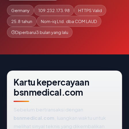
Germany
109.232.173.98
HTTPS Valid
25.8 tahun
Nom-iq Ltd. dba COM LAUD
Diperbarui
3 bulan yang lalu
Kartu kepercayaan
bsnmedical.com
Sebelum bertransaksi dengan
bsnmedical.com
, luangkan waktu untuk
melihat sinyal teknis yang dikembalikan