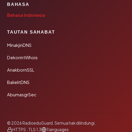
BAHASA
Bahasa Indonesia
TAUTAN SAHABAT
MinakjinDNS
DekorintWhois
AnakbornSSL
BalielitDNS
AbumasgrSec
© 2026 RadioeduGuard. Semua hak dilindungi.
HTTPS · TLS 1.3
1 languages