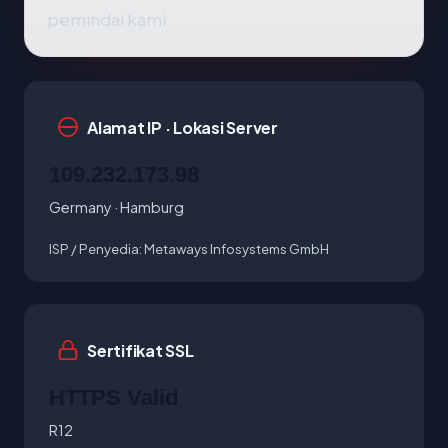
pemindai kami.
Alamat IP · Lokasi Server
109.232.173.98
Germany · Hamburg
ISP / Penyedia:
Metaways Infosystems GmbH
Sertifikat SSL
HTTPS Valid
R12