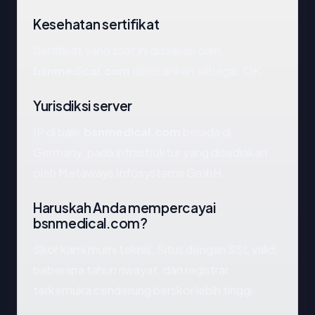
Kesehatan sertifikat
Sertifikat yang saat ini disajikan oleh
bsnmedical.com
dipecahkan sebagai: OK.
Yurisdiksi server
IP di balik
bsnmedical.com
berada di
Germany, pada infrastruktur yang disediakan
oleh Metaways Infosystems GmbH.
Haruskah Anda mempercayai
bsnmedical.com?
Skor kami murni teknis. Situs dengan SSL valid,
beberapa tahun riwayat, dan registrar
terkemuka cenderung berskor lebih tinggi.