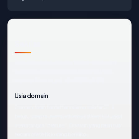
Sekilas
Cara tercepat membaca
bsnmedical.com
:
negara Germany, usia 25.8 tahun, SSL OK,
registrar Nom-iq Ltd. dba COM LAUDE.
Usia domain
Domain telah terdaftar selama sekitar 25.8
tahun, yang menempatkannya dalam kategori
kematangan "mature". Domain yang lebih tua
secara statistik kurang berisiko.