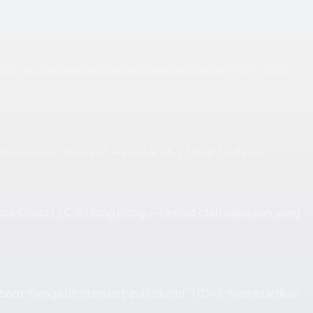
u per satu.
bo-le.com jika probe kami mengembalikan "OK". Nilai
m kategori "mature" — sekitar 26.9 tahun terdaftar.
libaba Cloud LLC di Hong Kong — terlihat oleh siapa pun yang
.com
mengikuti standar pipa industri. TIDAK membuktikan