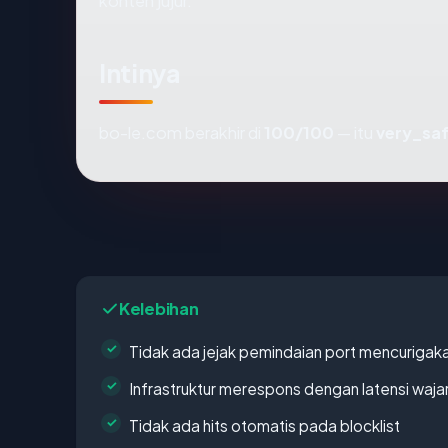
konten jujur.
Intinya
bo-le.com berakhir di
100/100
— itu
very_sa
Kelebihan
Tidak ada jejak pemindaian port mencurigak
Infrastruktur merespons dengan latensi waja
Tidak ada hits otomatis pada blocklist