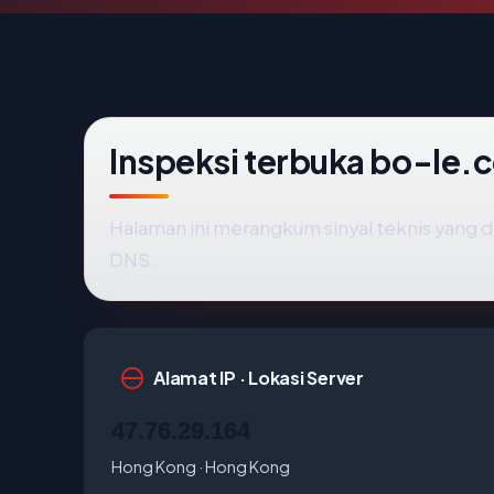
Inspeksi terbuka bo-le.
Halaman ini merangkum sinyal teknis yang 
DNS.
Alamat IP · Lokasi Server
47.76.29.164
Hong Kong · Hong Kong