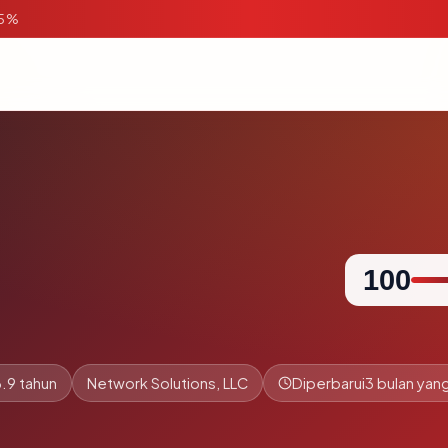
95%
100
.9 tahun
Network Solutions, LLC
Diperbarui
3 bulan yang