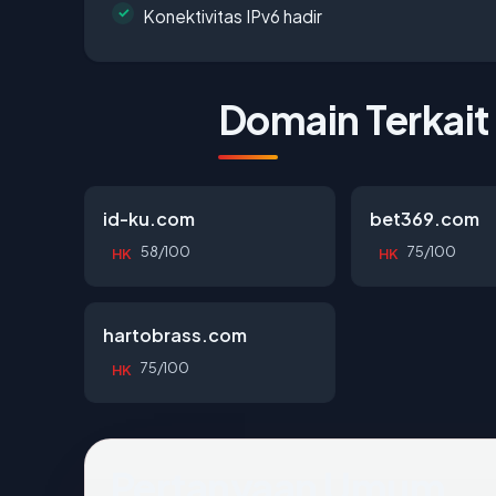
Konektivitas IPv6 hadir
Domain Terkait
id-ku.com
bet369.com
58/100
75/100
HK
HK
hartobrass.com
75/100
HK
Pertanyaan Umum