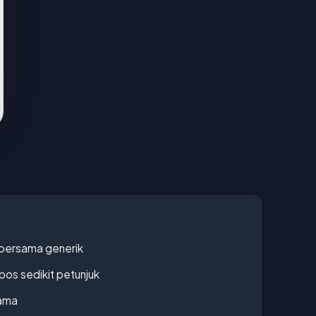
bersama generik
os sedikit petunjuk
lama