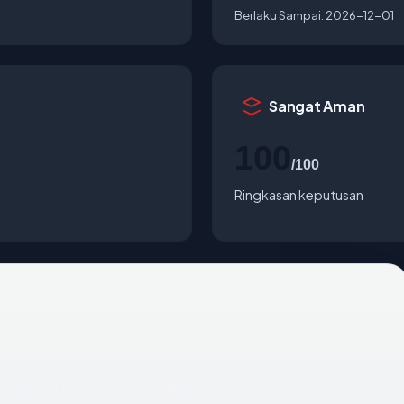
Berlaku Sampai:
2026-12-01
Sangat Aman
100
/100
Ringkasan keputusan
arah ke Hong Kong via Alibaba Cloud LLC. Di bawah kami