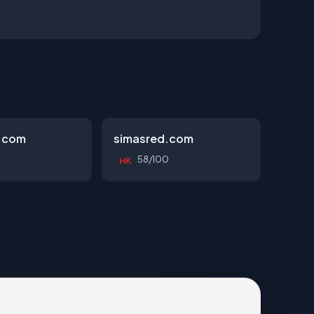
.com
simasred.com
58/100
HK