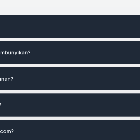
embunyikan?
manan?
?
e.com?