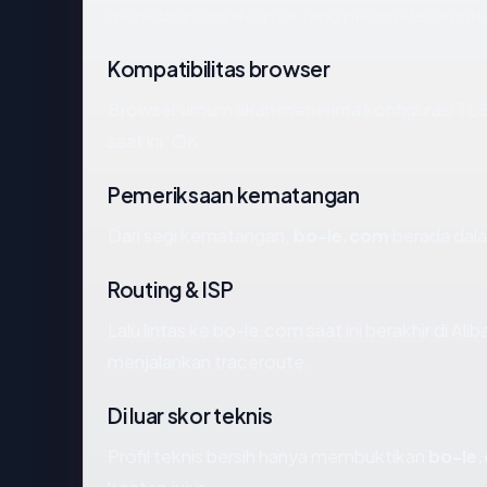
menelusuri sinyal-sinyal yang paling relevan sat
Kompatibilitas browser
Browser umum akan menerima konfigurasi TLS 
saat ini: OK.
Pemeriksaan kematangan
Dari segi kematangan,
bo-le.com
berada dala
Routing & ISP
Lalu lintas ke bo-le.com saat ini berakhir di A
menjalankan traceroute.
Di luar skor teknis
Profil teknis bersih hanya membuktikan
bo-le