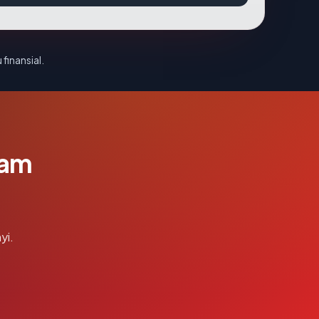
 finansial.
lam
yi.