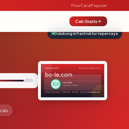
Fitur
Cara
Populer
Cek Gratis
Didukung infrastruktur tepercaya
/ 100
 lalu