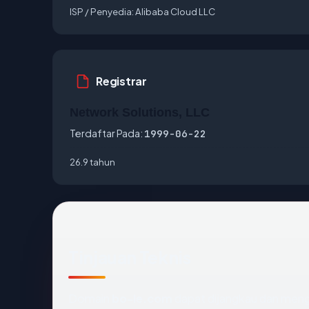
ISP / Penyedia:
Alibaba Cloud LLC
Registrar
Network Solutions, LLC
Terdaftar Pada:
1999-06-22
26.9 tahun
Tinjauan Teknis
Domain
bo-le.com
dapat dijangkau dan meng