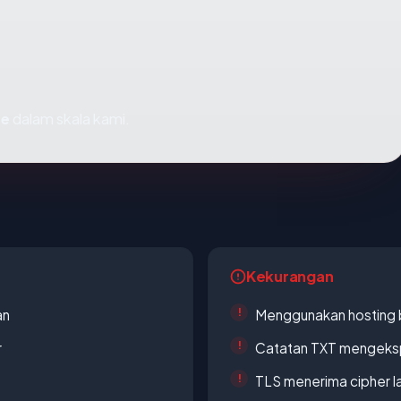
fe
dalam skala kami.
Kekurangan
an
Menggunakan hosting 
r
Catatan TXT mengeksp
TLS menerima cipher 