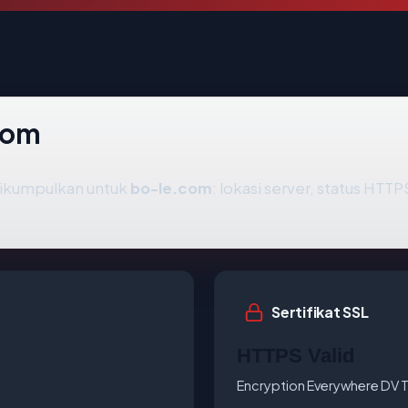
com
dikumpulkan untuk
bo-le.com
: lokasi server, status HTTP
Sertifikat SSL
HTTPS Valid
Encryption Everywhere DV T