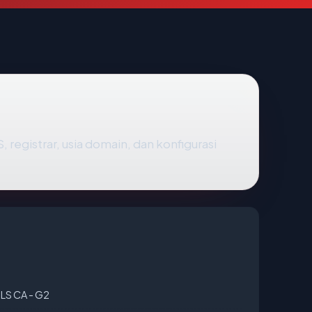
S, registrar, usia domain, dan konfigurasi
LS CA - G2