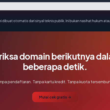
i dibuat otomatis dari sinyal teknis publik. Ini bukan nasihat hukum atau
riksa domain berikutnya da
beberapa detik.
npa pendaftaran. Tanpa kartu kredit. Tanpa kuota tersembun
Mulai cek gratis →