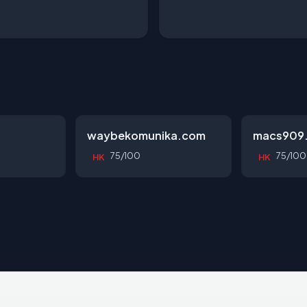
waybekomunika.com
macs909
75/100
75/100
HK
HK