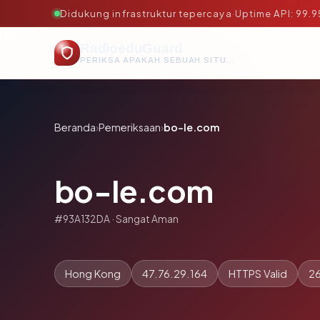
Didukung infrastruktur tepercaya
·
Uptime API: 99.
RadioeduGuard
PERIKSA APAKAH SEBUAH SITUS AMAN, TEPERCAYA, DAN TERVERIFIKASI DALAM HITUNGAN DETIK.
Beranda
›
Pemeriksaan
›
bo-le.com
bo-le.com
#93A132DA · Sangat Aman
Hong Kong
47.76.29.164
HTTPS Valid
26