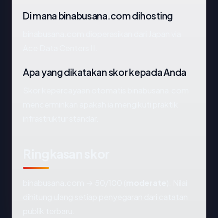
Di mana binabusana.com dihosting
binabusana.com dioperasikan dari Japan via
Ace Data Centers II.
Apa yang dikatakan skor kepada Anda
Skor kepercayaan otomatis binabusana.com
mencerminkan apakah ia mengikuti praktik
infrastruktur standar.
Ringkasan skor
binabusana.com → 50/100 (
moderate
). Nilai
dihitung ulang setiap penyegaran dari catatan
publik terbaru.