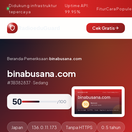
Didukung infrastruktur
Uptime API:
·
Fitur
Cara
Popule
tepercaya
99.95%
RadioeduGuard
Cek Gratis
Beranda
›
Pemeriksaan
›
binabusana.com
binabusana.com
#3B382837 · Sedang
50
/ 100
Japan
136.0.11.173
Tanpa HTTPS
0.5 tahun