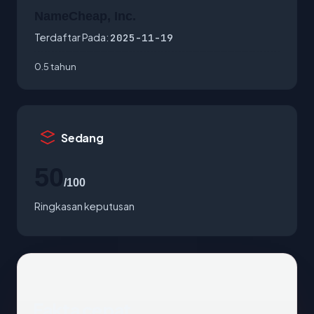
NameCheap, Inc.
Terdaftar Pada:
2025-11-19
0.5 tahun
Sedang
50
/100
Ringkasan keputusan
Fakta cepat