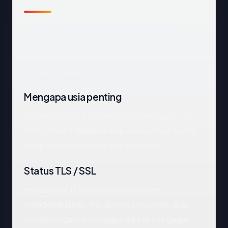
Sebelum mendalam:
binabusana.com
terdaftar melalui NameCheap, Inc. dan saat ini
dihosting di Japan. SSL pada host apex
mengembalikan: No.
Mengapa usia penting
Rekam jejak 0.5 tahun bukan bukti legitimasi,
tetapi berarti
binabusana.com
punya waktu
untuk mengakumulasi sinyal reputasi.
Status TLS / SSL
Handshake TLS ke binabusana.com
mengembalikan: No. Browser modern akan
memperingatkan pengguna ketika ini gagal.