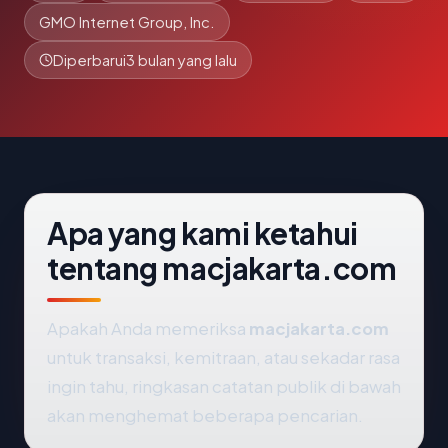
GMO Internet Group, Inc.
Diperbarui
3 bulan yang lalu
Apa yang kami ketahui
tentang macjakarta.com
Apakah Anda memeriksa
macjakarta.com
untuk transaksi, kemitraan, atau sekadar rasa
ingin tahu, ringkasan catatan publik di bawah
akan menghemat beberapa pencarian.