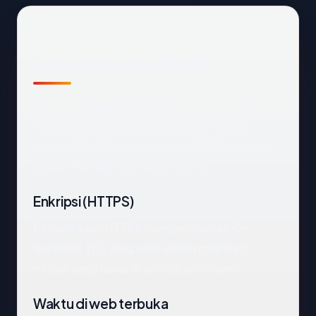
Apa yang kami amati
Melihat
macjakarta.com
dari luar, titik data
terpenting adalah negara hosting (Japan),
status SSL (OK), dan registrar (GMO Internet
Group, Inc. d/b/a Onamae.com).
Enkripsi (HTTPS)
Pemeriksaan HTTPS mengembalikan OK.
Sertifikat TLS yang valid adalah minimum
mutlak yang harus dimiliki situs modern.
Waktu di web terbuka