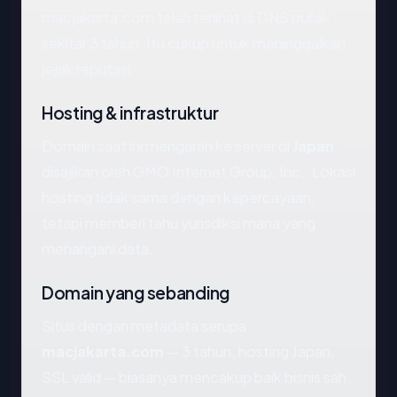
macjakarta.com telah terlihat di DNS publik
sekitar 3 tahun. Itu cukup untuk meninggalkan
jejak reputasi.
Hosting & infrastruktur
Domain saat ini mengarah ke server di
Japan
,
disajikan oleh GMO Internet Group, Inc.. Lokasi
hosting tidak sama dengan kepercayaan,
tetapi memberi tahu yurisdiksi mana yang
menangani data.
Domain yang sebanding
Situs dengan metadata serupa
macjakarta.com
— 3 tahun, hosting Japan,
SSL valid — biasanya mencakup baik bisnis sah