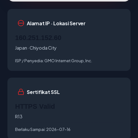
Alamat IP · Lokasi Server
160.251.152.60
Japan · Chiyoda City
ISP / Penyedia:
GMO Internet Group, Inc.
Sertifikat SSL
HTTPS Valid
R13
Berlaku Sampai:
2026-07-16