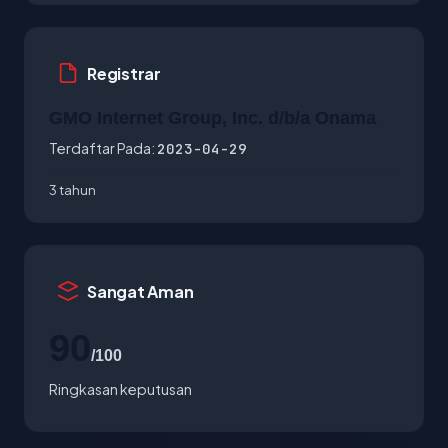
Registrar
GMO Internet Group, Inc. d/b/a Onama
Terdaftar Pada:
2023-04-29
3 tahun
Sangat Aman
90
/100
Ringkasan keputusan