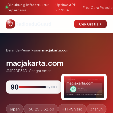
Didukung infrastruktur
Uptime API:
·
Fitur
Cara
Popule
tepercaya
99.95%
RadioeduGuard
Cek Gratis
Beranda
›
Pemeriksaan
›
macjakarta.com
macjakarta.com
#4EADB3AD · Sangat Aman
90
/ 100
Japan
160.251.152.60
HTTPS Valid
3 tahun