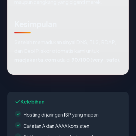
maupun cangkang yang diganti merek.
Kesimpulan
Setelah memadukan sinyal DNS, TLS, RDAP,
dan GeoIP, skor otomatis kami untuk
macjakarta.com
ada di
90/100
(
very_safe
).
Kelebihan
Hosting di jaringan ISP yang mapan
Catatan A dan AAAA konsisten