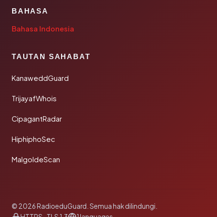
BAHASA
Bahasa Indonesia
TAUTAN SAHABAT
KanaweddGuard
TrijayafWhois
CipagantRadar
HiphiphoSec
MalgoldeScan
© 2026 RadioeduGuard. Semua hak dilindungi.
HTTPS · TLS 1.3
1 languages