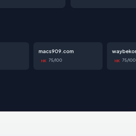
macs909.com
waybeko
75/100
75/100
HK
HK