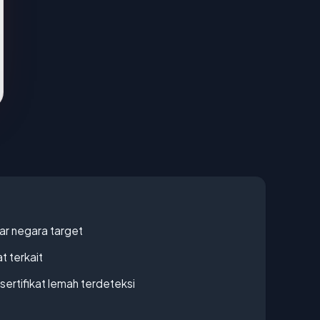
uar negara target
t terkait
ertifikat lemah terdeteksi