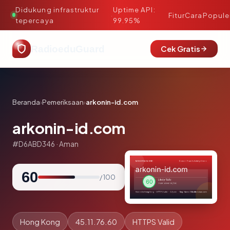
Didukung infrastruktur
Uptime API:
·
Fitur
Cara
Popule
tepercaya
99.95%
RadioeduGuard
Cek Gratis
Beranda
›
Pemeriksaan
›
arkonin-id.com
arkonin-id.com
#D6ABD346 · Aman
60
/ 100
Hong Kong
45.11.76.60
HTTPS Valid