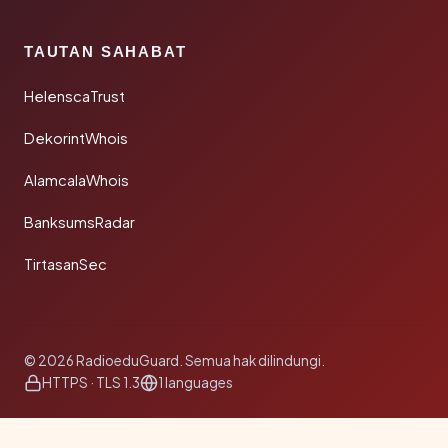
TAUTAN SAHABAT
HelenscaTrust
DekorintWhois
AlamcalaWhois
BanksumsRadar
TirtasanSec
© 2026 RadioeduGuard. Semua hak dilindungi.
HTTPS · TLS 1.3
1 languages