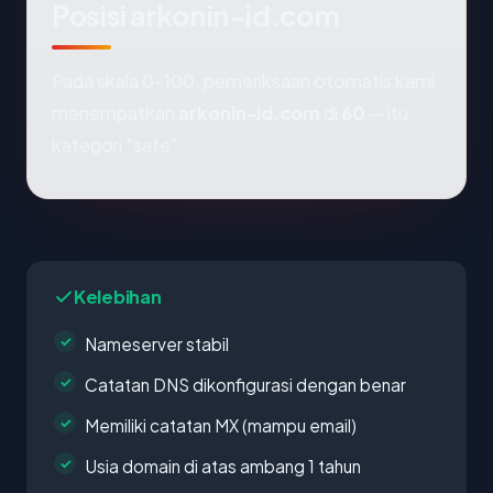
Posisi arkonin-id.com
Pada skala 0-100, pemeriksaan otomatis kami
menempatkan
arkonin-id.com
di
60
— itu
kategori "safe".
Kelebihan
Nameserver stabil
Catatan DNS dikonfigurasi dengan benar
Memiliki catatan MX (mampu email)
Usia domain di atas ambang 1 tahun