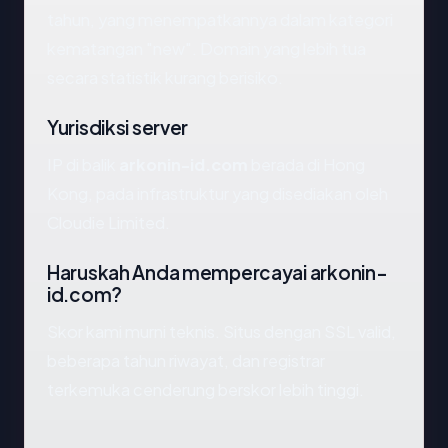
tahun, yang menempatkannya dalam kategori
kematangan "new". Domain yang lebih tua
secara statistik kurang berisiko.
Yurisdiksi server
IP di balik
arkonin-id.com
berada di Hong
Kong, pada infrastruktur yang disediakan oleh
Cloudie Limited.
Haruskah Anda mempercayai arkonin-
id.com?
Skor kami murni teknis. Situs dengan SSL valid,
beberapa tahun riwayat, dan registrar
terkemuka cenderung berskor lebih tinggi.