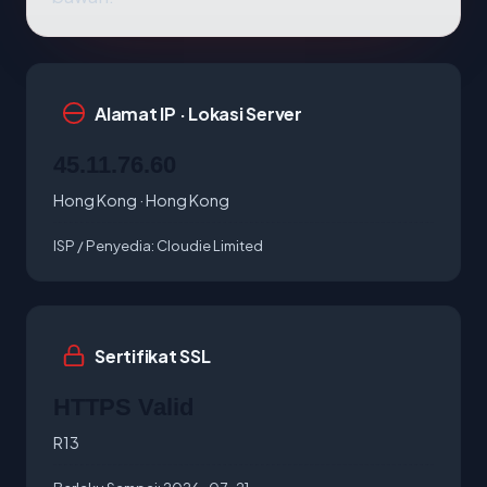
Alamat IP · Lokasi Server
45.11.76.60
Hong Kong · Hong Kong
ISP / Penyedia:
Cloudie Limited
Sertifikat SSL
HTTPS Valid
R13