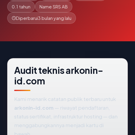
0.1 tahun
Name SRS AB
Diperbarui
3 bulan yang lalu
Audit teknis arkonin-
id.com
Kami menarik catatan publik terbaru untuk
arkonin-id.com
— riwayat pendaftaran,
status sertifikat, infrastruktur hosting — dan
menggabungkannya menjadi kartu di
bawah.