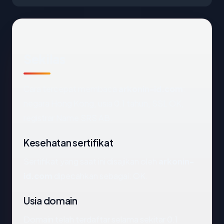
Sekilas
Cara tercepat membaca
arkonin-id.com
:
negara Hong Kong, usia 0.1 tahun, SSL OK,
registrar Name SRS AB.
Kesehatan sertifikat
Sertifikat yang saat ini disajikan oleh
arkonin-
id.com
dipecahkan sebagai: OK.
Usia domain
Domain telah terdaftar selama sekitar 0.1