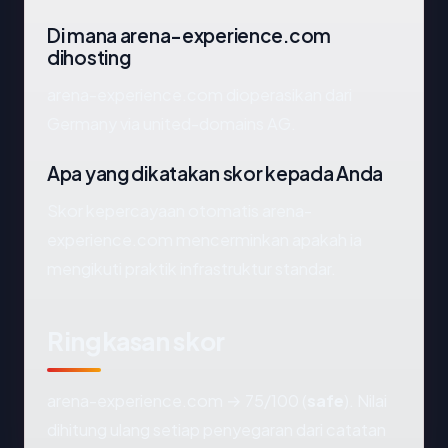
Di mana arena-experience.com
dihosting
arena-experience.com dioperasikan dari
Germany via united-domains AG.
Apa yang dikatakan skor kepada Anda
Skor kepercayaan otomatis arena-
experience.com mencerminkan apakah ia
mengikuti praktik infrastruktur standar.
Ringkasan skor
arena-experience.com → 75/100 (
safe
). Nilai
dihitung ulang setiap penyegaran dari catatan