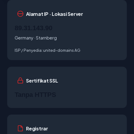
Alamat IP · Lokasi Server
89.31.143.90
Germany · Starnberg
ISP / Penyedia:
united-domains AG
Sertifikat SSL
Tanpa HTTPS
Registrar