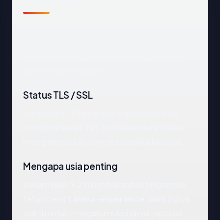
Sebelum mendalam:
arena-experience.com
terdaftar melalui united-domains GmbH dan
saat ini dihosting di Germany. SSL pada host
apex mengembalikan: No.
Status TLS / SSL
Handshake TLS ke arena-experience.com
mengembalikan: No. Browser modern akan
memperingatkan pengguna ketika ini gagal.
Mengapa usia penting
Rekam jejak 8.2 tahun bukan bukti legitimasi,
tetapi berarti
arena-experience.com
punya
waktu untuk mengakumulasi sinyal reputasi.