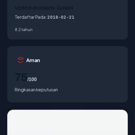
united-domains GmbH
Terdaftar Pada:
2018-02-21
8.2 tahun
Aman
75
/100
Ringkasan keputusan
Fakta cepat