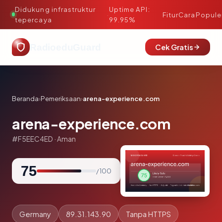
Didukung infrastruktur
Uptime API:
·
Fitur
Cara
Popule
tepercaya
99.95%
RadioeduGuard
Cek Gratis
Beranda
›
Pemeriksaan
›
arena-experience.com
arena-experience.com
#F5EEC4ED · Aman
75
/ 100
Germany
89.31.143.90
Tanpa HTTPS