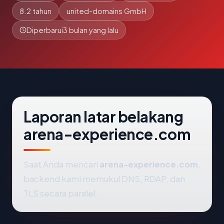
8.2 tahun
united-domains GmbH
Diperbarui
3 bulan yang lalu
Laporan latar belakang
arena-experience.com
Saat Anda mencari
arena-experience.com
,
backend kami memukul DNS, RDAP, dan
TLS secara paralel.