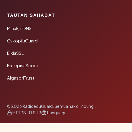
TAUTAN SAHABAT
MinakjinDNS
CvkopiluGuard
EiklaSSL
KafepisaScore
AlgaspriTrust
© 2026 RadioeduGuard. Semua hak dilindungi.
HTTPS · TLS 1.3
1 languages