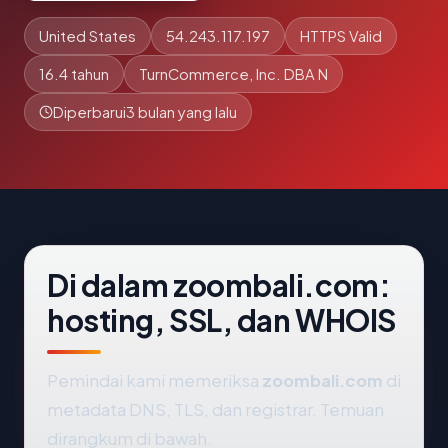
United States
54.243.117.197
HTTPS Valid
16.4 tahun
TurnCommerce, Inc. DBA N
Diperbarui
3 bulan yang lalu
Di dalam zoombali.com:
hosting, SSL, dan WHOIS
Pemindai kami memeriksa
zoombali.com
di
metadata DNS, TLS, dan registrar. Temuan
dirangkum di bawah.