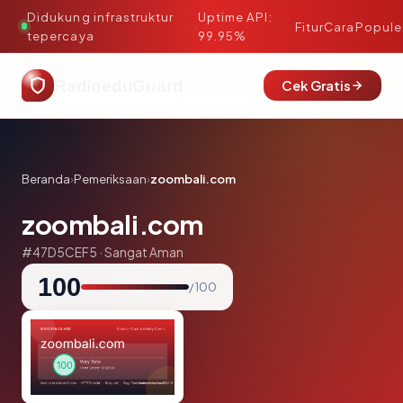
Didukung infrastruktur
Uptime API:
·
Fitur
Cara
Popule
tepercaya
99.95%
RadioeduGuard
Cek Gratis
Beranda
›
Pemeriksaan
›
zoombali.com
zoombali.com
#47D5CEF5 · Sangat Aman
100
/ 100