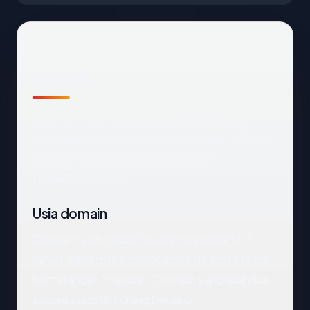
Sekilas
Cara tercepat membaca
zoombali.com
:
negara United States, usia 16.4 tahun, SSL OK,
registrar TurnCommerce, Inc. DBA
NameBright.com.
Usia domain
Domain telah terdaftar selama sekitar 16.4
tahun, yang menempatkannya dalam kategori
kematangan "mature". Domain yang lebih tua
secara statistik kurang berisiko.