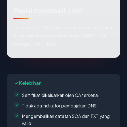
Posisi zoombali.com
Pada skala 0-100, pemeriksaan otomatis kami
menempatkan
zoombali.com
di
100
— itu
kategori "very_safe".
Kelebihan
Sertifikat dikeluarkan oleh CA terkenal
Tidak ada indikator pembajakan DNS
Mengembalikan catatan SOA dan TXT yang
valid