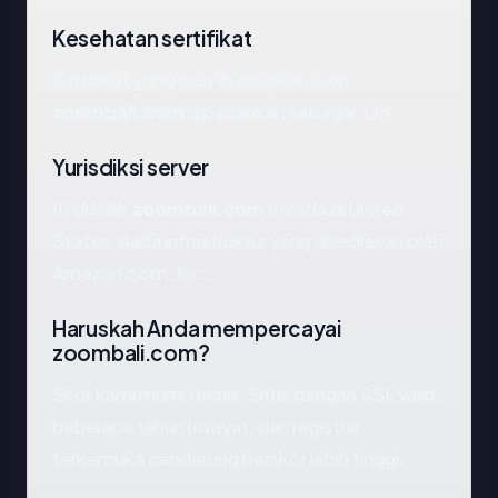
Kesehatan sertifikat
Sertifikat yang saat ini disajikan oleh
zoombali.com
dipecahkan sebagai: OK.
Yurisdiksi server
IP di balik
zoombali.com
berada di United
States, pada infrastruktur yang disediakan oleh
Amazon.com, Inc..
Haruskah Anda mempercayai
zoombali.com?
Skor kami murni teknis. Situs dengan SSL valid,
beberapa tahun riwayat, dan registrar
terkemuka cenderung berskor lebih tinggi.