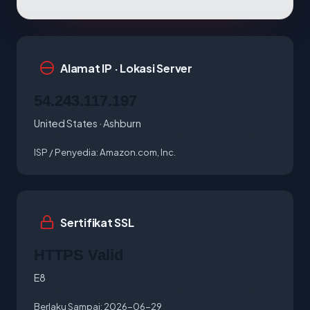
Alamat IP · Lokasi Server
54.243.117.197
United States · Ashburn
ISP / Penyedia:
Amazon.com, Inc.
Sertifikat SSL
HTTPS Valid
E8
Berlaku Sampai:
2026-06-29