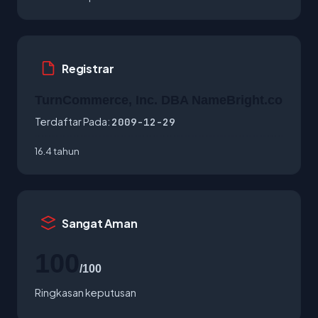
Registrar
TurnCommerce, Inc. DBA NameBright.co
Terdaftar Pada:
2009-12-29
16.4 tahun
Sangat Aman
100
/100
Ringkasan keputusan