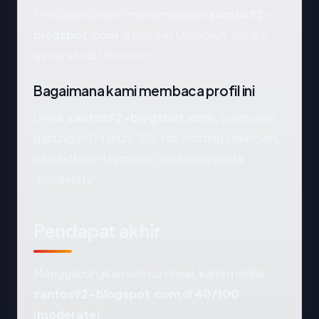
Pencarian GeoIP menempatkan
zantos92-
blogspot.com
di jaringan Unknown, secara
geografis di Unknown.
Bagaimana kami membaca profil ini
Untuk
zantos92-blogspot.com
, gambaran
gabungan (? tahun, SSL No, hosting Unknown,
pendaftaran Unknown) jatuh dalam pita
"moderate".
Pendapat akhir
Menggabungkan semua sinyal, kami menilai
zantos92-blogspot.com
di
40/100
(
moderate
).