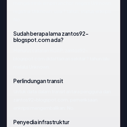
mengekstrak empat anchor: negara Unknown,
registrar Unknown, usia ? tahun, status enkripsi
No.
Sudah berapa lama zantos92-
blogspot.com ada?
Menurut catatan RDAP, zantos92-
blogspot.com didaftarkan sekitar ? tahun lalu
melalui Unknown.
Perlindungan transit
Untuk data dalam transit antara pengguna dan
zantos92-blogspot.com, pemeriksaan
enkripsi mengembalikan: No.
Penyedia infrastruktur