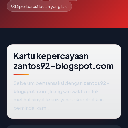
Diperbarui
3 bulan yang lalu
Kartu kepercayaan
zantos92-blogspot.com
Sebelum bertransaksi dengan
zantos92-
blogspot.com
, luangkan waktu untuk
melihat sinyal teknis yang dikembalikan
pemindai kami.