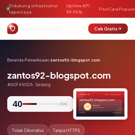
Didukung infrastruktur
Uptime API:
·
Fitur
Cara
Popule
tepercaya
99.95%
RadioeduGuard
Cek Gratis
Beranda
›
Pemeriksaan
›
zantos92-blogspot.com
zantos92-blogspot.com
#60F440DA · Sedang
40
/ 100
Tidak Diketahui
Tanpa HTTPS