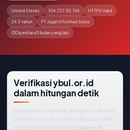
United States
104.237.55.156
HTTPS Valid
24.5 tahun
PT Jagat Informasi Solus
Diperbarui
3 bulan yang lalu
Verifikasi ybul.or.id
dalam hitungan detik
Independen, otomatis, dan gratis — laporan
di bawah mencakup setiap titik data publik
yang bisa kami tarik tentang
ybul.or.id
.