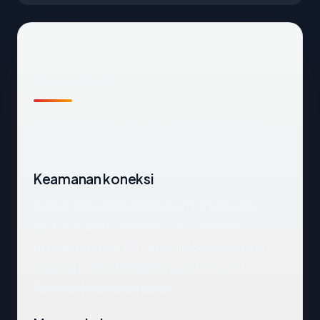
Snapshot
Snapshot
ybul.or.id
: 24.5 tahun, dihosting di
United States, ISP WebNX, Inc., HTTPS OK.
Keamanan koneksi
Kami melakukan handshake TLS terhadap
ybul.or.id dan mendapat: OK. Digabung
dengan registrar (PT Jagat Informasi Solusi)
dan negara (United States), ini memberi
tampilan keamanan dasar.