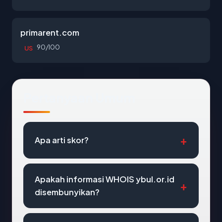
primarent.com
90/100
US
Pertanyaan Umum
Apa arti skor?
Apakah informasi WHOIS ybul.or.id
disembunyikan?