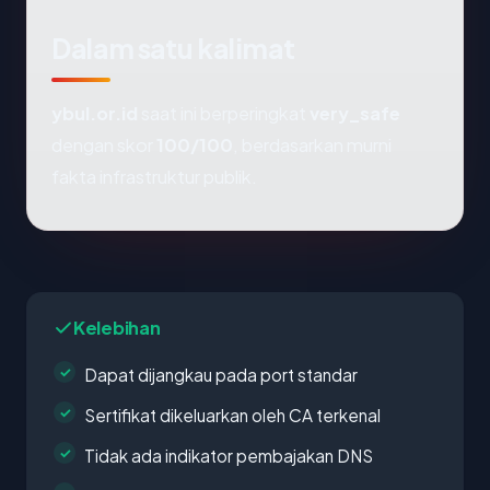
Dalam satu kalimat
ybul.or.id
saat ini berperingkat
very_safe
dengan skor
100/100
, berdasarkan murni
fakta infrastruktur publik.
Kelebihan
Dapat dijangkau pada port standar
Sertifikat dikeluarkan oleh CA terkenal
Tidak ada indikator pembajakan DNS