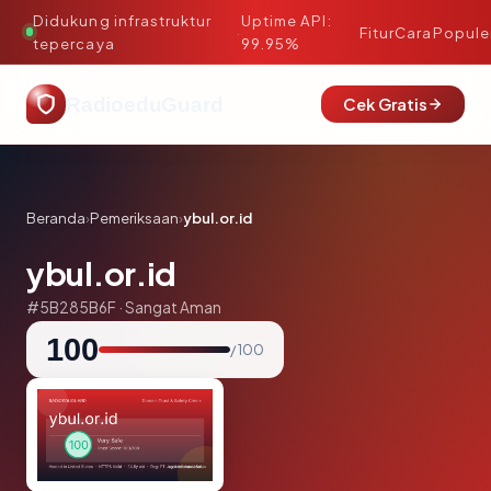
Didukung infrastruktur
Uptime API:
·
Fitur
Cara
Popule
tepercaya
99.95%
RadioeduGuard
Cek Gratis
Beranda
›
Pemeriksaan
›
ybul.or.id
ybul.or.id
#5B285B6F · Sangat Aman
100
/ 100