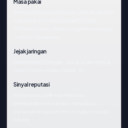
Masa pakai
Dihitung dari hari pendaftaran,
ybul.or.id
sudah
ada sekitar 24.5 tahun melalui PT Jagat
Informasi Solusi — dalam kategori kematangan
"mature" model kami.
Jejak jaringan
Dari perspektif jaringan, ybul.or.id dihosting di
United States melalui WebNX, Inc..
Sinyal reputasi
Infrastruktur publik saja tidak bisa
membuktikan situs aman — hanya bisa
menunjukkan apakah situs mengikuti standar
industri.