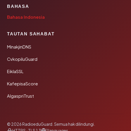
BAHASA
Bahasa Indonesia
TAUTAN SAHABAT
MinakjinDNS
CvkopiluGuard
EiklaSSL
KafepisaScore
AlgaspriTrust
© 2026 RadioeduGuard. Semua hak dilindungi.
HTTPS · TLS 1.3
1 languages