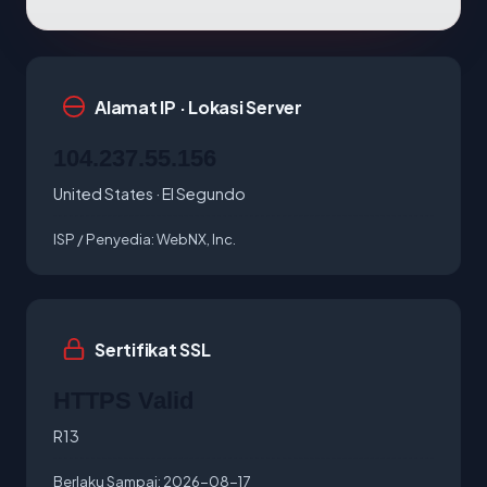
Alamat IP · Lokasi Server
104.237.55.156
United States · El Segundo
ISP / Penyedia:
WebNX, Inc.
Sertifikat SSL
HTTPS Valid
R13
Berlaku Sampai:
2026-08-17