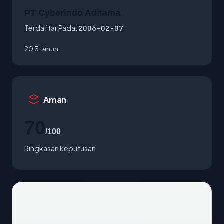
PT Cyberindo Aditama
Terdaftar Pada:
2006-02-07
20.3 tahun
Aman
70
/100
Ringkasan keputusan
Apa yang kami amati