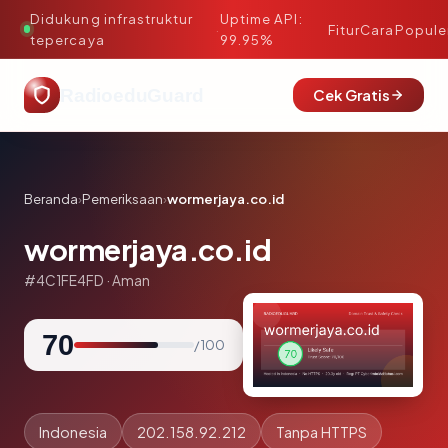
Didukung infrastruktur
Uptime API:
·
Fitur
Cara
Popule
tepercaya
99.95%
RadioeduGuard
Cek Gratis
Beranda
›
Pemeriksaan
›
wormerjaya.co.id
wormerjaya.co.id
#4C1FE4FD · Aman
70
/ 100
Indonesia
202.158.92.212
Tanpa HTTPS