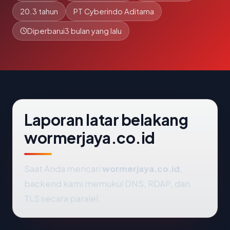
20.3 tahun
PT Cyberindo Aditama
Diperbarui
3 bulan yang lalu
Laporan latar belakang
wormerjaya.co.id
Saat Anda mencari
wormerjaya.co.id
,
backend kami memukul DNS, RDAP, dan
TLS secara paralel.