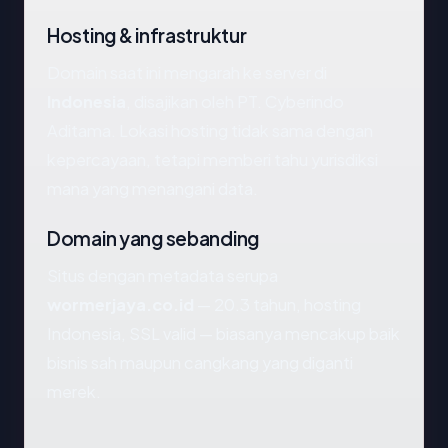
Hosting & infrastruktur
Domain saat ini mengarah ke server di
Indonesia
, disajikan oleh PT. Cyberindo
Aditama. Lokasi hosting tidak sama dengan
kepercayaan, tetapi memberi tahu yurisdiksi
mana yang menangani data.
Domain yang sebanding
Situs dengan metadata serupa
wormerjaya.co.id
— 20.3 tahun, hosting
Indonesia, SSL valid — biasanya mencakup baik
bisnis sah maupun cangkang yang diganti
merek.