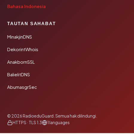
Bahasa Indonesia
TAUTAN SAHABAT
MinakjinDNS
DekorintWhois
AnakbornSSL
BalielitDNS
AbumasgrSec
© 2026 RadioeduGuard. Semua hak dilindungi.
HTTPS · TLS 1.3
1 languages