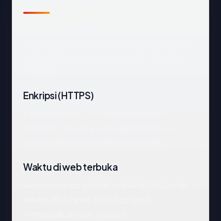
Melihat
wormerjaya.co.id
dari luar, titik data
terpenting adalah negara hosting (Indonesia),
status SSL (No), dan registrar (PT Cyberindo
Aditama).
Enkripsi (HTTPS)
Pemeriksaan HTTPS mengembalikan No.
Sertifikat TLS yang valid adalah minimum
mutlak yang harus dimiliki situs modern.
Waktu di web terbuka
wormerjaya.co.id telah terlihat di DNS publik
sekitar 20.3 tahun. Itu cukup untuk
meninggalkan jejak reputasi.