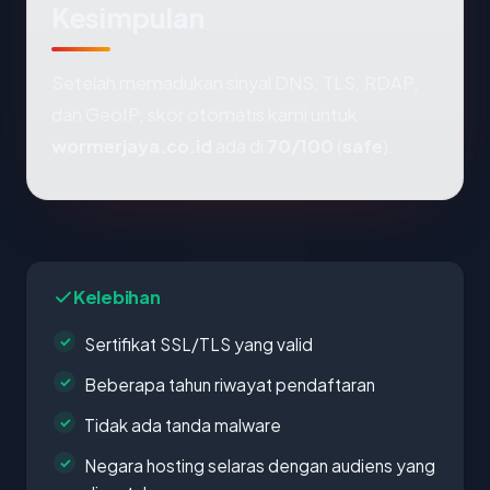
Kesimpulan
Setelah memadukan sinyal DNS, TLS, RDAP,
dan GeoIP, skor otomatis kami untuk
wormerjaya.co.id
ada di
70/100
(
safe
).
Kelebihan
Sertifikat SSL/TLS yang valid
Beberapa tahun riwayat pendaftaran
Tidak ada tanda malware
Negara hosting selaras dengan audiens yang