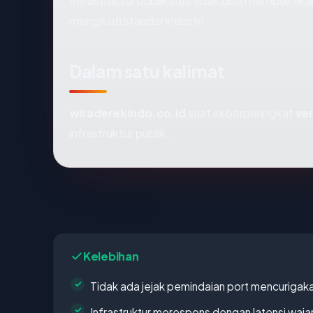
Infrastruktur publik saja tidak bisa membukti
mengikuti standar industri.
Dalam satu kalimat
wiraderekindo.co.id
saat ini berperingkat
ve
infrastruktur publik.
Kelebihan
Tidak ada jejak pemindaian port mencurigak
Infrastruktur merespons dengan latensi waja