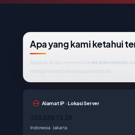
Apa yang kami ketahui t
Apakah Anda memeriksa
wiraderekindo.co
menghemat beberapa pencarian.
Alamat IP · Lokasi Server
103.229.73.28
Indonesia · Jakarta