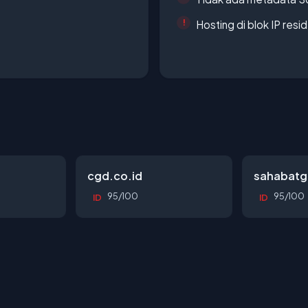
Hosting di blok IP resi
cgd.co.id
sahabatg
95/100
95/100
ID
ID