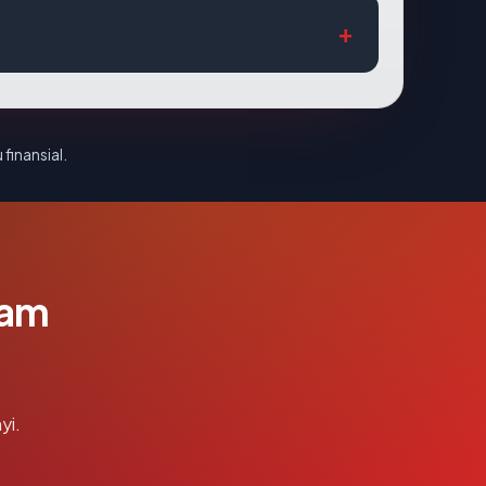
 finansial.
lam
yi.