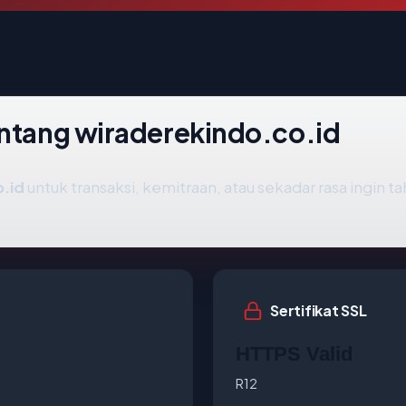
entang wiraderekindo.co.id
.id
untuk transaksi, kemitraan, atau sekadar rasa ingin t
Sertifikat SSL
HTTPS Valid
R12