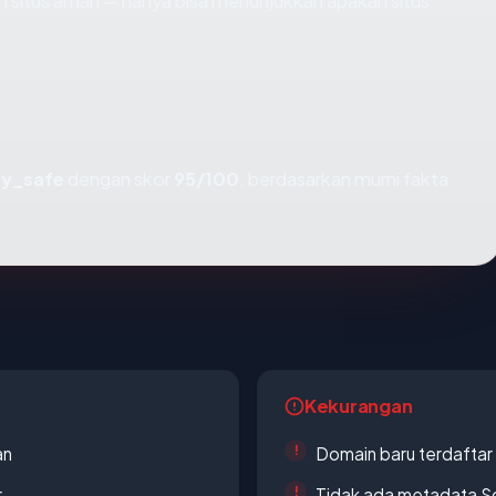
kan situs aman — hanya bisa menunjukkan apakah situs
ry_safe
dengan skor
95/100
, berdasarkan murni fakta
Kekurangan
an
Domain baru terdaftar
r
Tidak ada metadata S