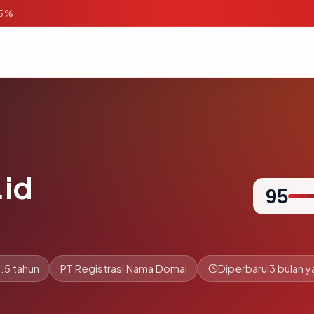
95%
.id
95
.5 tahun
PT Registrasi Nama Domai
Diperbarui
3 bulan y