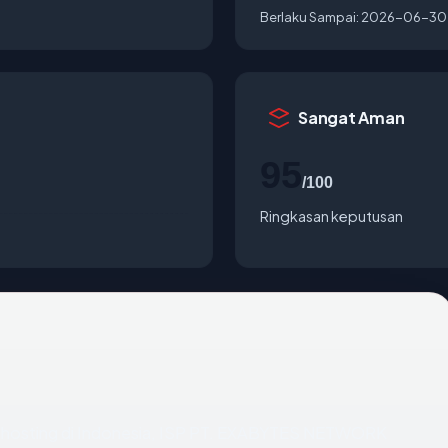
Berlaku Sampai:
2026-06-30
Sangat Aman
95
/100
Ringkasan keputusan
 dihosting di Indonesia, ISP PT. EXABYTES NETWORK