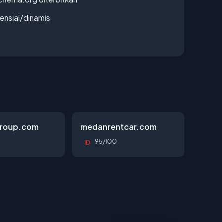
densial/dinamis
roup.com
medanrentcar.com
95/100
ID