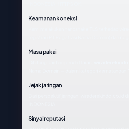
INDONESIA, HTTPS OK.
Keamanan koneksi
Kami melakukan handshake TLS terhadap wira
registrar (PT Registrasi Nama Domain) dan neg
Masa pakai
Dihitung dari hari pendaftaran,
wiraderekindo
Nama Domain — dalam kategori kematangan "
Jejak jaringan
Dari perspektif jaringan, wiraderekindo.co.i
INDONESIA.
Sinyal reputasi