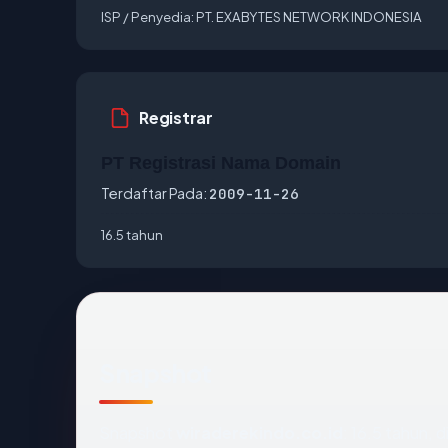
ISP / Penyedia:
PT. EXABYTES NETWORK INDONESIA
Registrar
PT Registrasi Nama Domain
Terdaftar Pada:
2009-11-26
16.5 tahun
Snapshot
Snapshot
wiraderekindo.co.id
: 16.5 tahun,