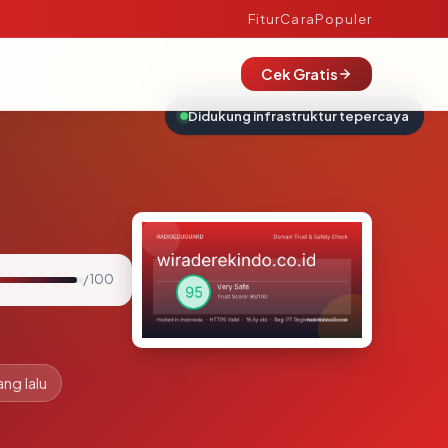
Fitur
Cara
Populer
Cek Gratis
Didukung infrastruktur tepercaya
/ 100
ang lalu