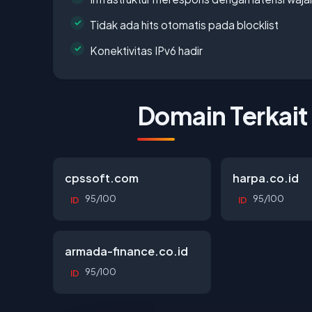
Tidak ada hits otomatis pada blocklist
Konektivitas IPv6 hadir
Domain Terkait
cpssoft.com
harpa.co.id
95/100
95/100
ID
ID
armada-finance.co.id
95/100
ID