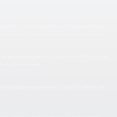
derekindo.co.id dan mendapat: OK. Digabung dengan
ara (Indonesia), ini memberi tampilan keamanan dasar.
.co.id
sudah ada sekitar 16.5 tahun melalui PT Registrasi
mature" model kami.
d dihosting di Indonesia melalui PT. EXABYTES NETWORK