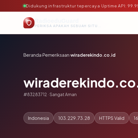
Didukung infrastruktur tepercaya
·
Uptime API: 99.
RadioeduGuard
PERIKSA APAKAH SEBUAH SITUS AMAN, TEPERCAYA, DAN TERVERIFIKASI DALAM HITUNGAN DETIK.
Beranda
›
Pemeriksaan
›
wiraderekindo.co.id
wiraderekindo.co
#83283712 · Sangat Aman
Indonesia
103.229.73.28
HTTPS Valid
16