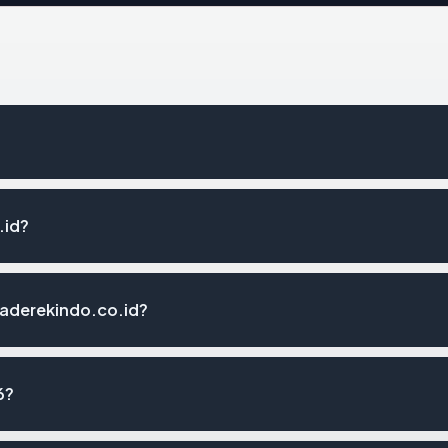
.id?
raderekindo.co.id?
6?