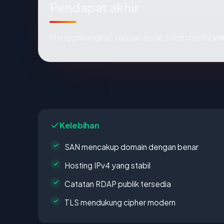
Pendapat akhir
Menggabungkan semua sinyal, kami menilai
we
Kelebihan
SAN mencakup domain dengan benar
Hosting IPv4 yang stabil
Catatan RDAP publik tersedia
TLS mendukung cipher modern