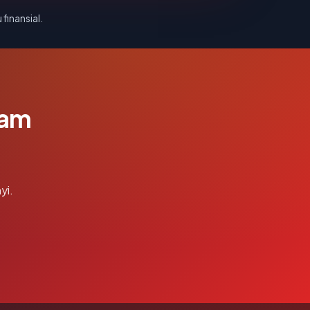
 finansial.
lam
yi.