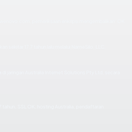
n wenovo.com, pemeriksaan enkripsi mengembalikan: OK.
 sekitar 17.7 tahun lalu melalui NameSilo, LLC.
m
di jaringan Australia Internet Solutions Pty Ltd, secara
 tahun, SSL OK, hosting Australia, pendaftaran