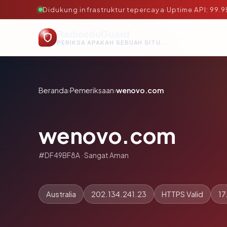
Didukung infrastruktur tepercaya
·
Uptime API: 99.
RadioeduGuard
PERIKSA APAKAH SEBUAH SITUS AMAN, TEPERCAYA, DAN TERVERIFIKASI DALAM HITUNGAN DETIK.
Beranda
›
Pemeriksaan
›
wenovo.com
wenovo.com
#DF49BF8A · Sangat Aman
Australia
202.134.241.23
HTTPS Valid
17