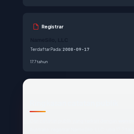
Registrar
NameSilo, LLC
Terdaftar Pada:
2008-09-17
17.7 tahun
Ringkasan catatan publik
Dari catatan publik yang terkait dengan
weno
Australia, registrar NameSilo, LLC, usia 17.7 tah