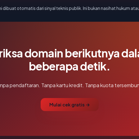
i dibuat otomatis dari sinyal teknis publik. Ini bukan nasihat hukum atau
riksa domain berikutnya da
beberapa detik.
npa pendaftaran. Tanpa kartu kredit. Tanpa kuota tersembun
Mulai cek gratis →