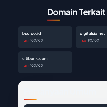
Domain Terkait
bsc.co.id
digitalsix.net
100/100
90/100
AU
AU
citibank.com
100/100
AU
Pertanyaan Umum