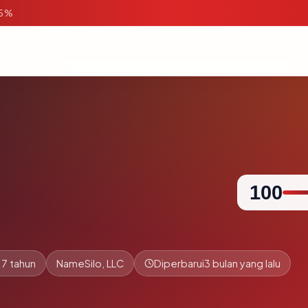
95%
100
.7 tahun
NameSilo, LLC
Diperbarui
3 bulan yang lalu