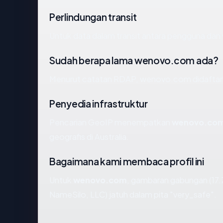
Perlindungan transit
Untuk data dalam transit antara pengguna da
Sudah berapa lama wenovo.com ada?
Menurut catatan RDAP, wenovo.com didaftarkan
Penyedia infrastruktur
Pencarian GeoIP menempatkan
wenovo.co
geografis di Australia.
Bagaimana kami membaca profil ini
Untuk
wenovo.com
, gambaran gabungan (17.7
NameSilo, LLC) jatuh dalam pita "very_safe".