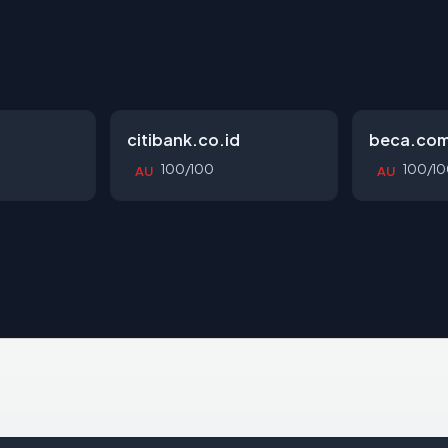
citibank.co.id
beca.co
100/100
100/10
AU
AU