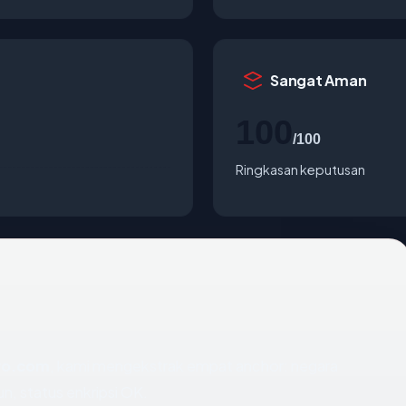
Sangat Aman
100
/100
Ringkasan keputusan
vo.com
, kami mengekstrak empat anchor: negara
un, status enkripsi OK.