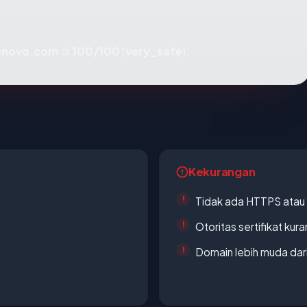
novo.com
di
100/100
(
very_safe
).
Kekurangan
Tidak ada HTTPS atau s
Otoritas sertifikat ku
Domain lebih muda dari