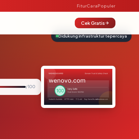
Fitur
Cara
Populer
Cek Gratis
Didukung infrastruktur tepercaya
/ 100