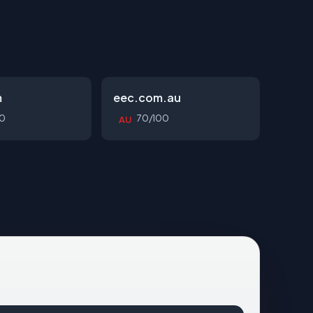
m
eec.com.au
0
70/100
AU