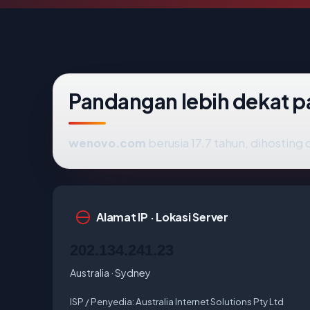
Pandangan lebih dekat
wenovo.com
berusia 17.7 tahun, dihosting 
Alamat IP · Lokasi Server
202.134.241.23
Australia · Sydney
ISP / Penyedia:
Australia Internet Solutions Pty Ltd