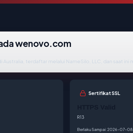
 pada wenovo.com
di Australia, terdaftar melalui NameSilo, LLC, dan saat ini
Sertifikat SSL
HTTPS Valid
R13
Berlaku Sampai:
2026-07-08