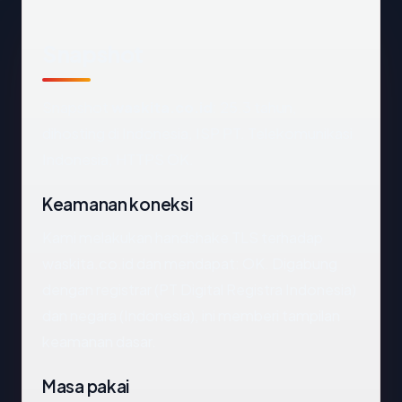
Snapshot
Snapshot
waskita.co.id
: 25.3 tahun,
dihosting di Indonesia, ISP PT. Telekomunikasi
Indonesia, HTTPS OK.
Keamanan koneksi
Kami melakukan handshake TLS terhadap
waskita.co.id dan mendapat: OK. Digabung
dengan registrar (PT Digital Registra Indonesia)
dan negara (Indonesia), ini memberi tampilan
keamanan dasar.
Masa pakai