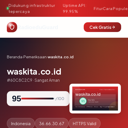
Didukung infrastruktur
Uptime API:
·
Fitur
Cara
Popule
tepercaya
99.95%
RadioeduGuard
Cek Gratis
Beranda
›
Pemeriksaan
›
waskita.co.id
waskita.co.id
#60C8C2C9 · Sangat Aman
95
/ 100
Indonesia
36.66.30.67
HTTPS Valid