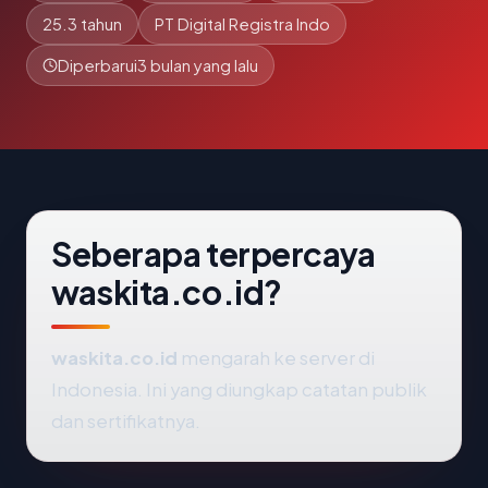
25.3 tahun
PT Digital Registra Indo
Diperbarui
3 bulan yang lalu
Seberapa terpercaya
waskita.co.id?
waskita.co.id
mengarah ke server di
Indonesia. Ini yang diungkap catatan publik
dan sertifikatnya.