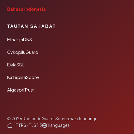
Bahasa Indonesia
TAUTAN SAHABAT
MinakjinDNS
CvkopiluGuard
EiklaSSL
KafepisaScore
AlgaspriTrust
© 2026 RadioeduGuard. Semua hak dilindungi.
HTTPS · TLS 1.3
1 languages