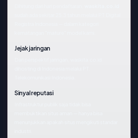
Dihitung dari hari pendaftaran,
waskita.co.id
sudah ada sekitar 25.3 tahun melalui PT Digital
Registra Indonesia — dalam kategori
kematangan "mature" model kami.
Jejak jaringan
Dari perspektif jaringan, waskita.co.id
dihosting di Indonesia melalui PT.
Telekomunikasi Indonesia.
Sinyal reputasi
Infrastruktur publik saja tidak bisa
membuktikan situs aman — hanya bisa
menunjukkan apakah situs mengikuti standar
industri.