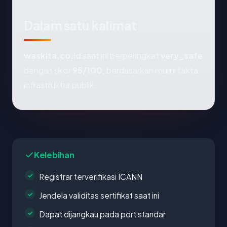
Dalam satu kalimat
waskita.co.id
saat ini berperingkat
very_safe
dengan skor
95/100
, berdasarkan murni fakta
infrastruktur publik.
Kelebihan
Registrar terverifikasi ICANN
Jendela validitas sertifikat saat ini
Dapat dijangkau pada port standar