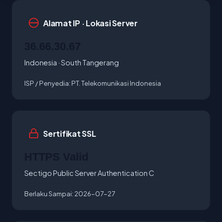
Alamat IP · Lokasi Server
36.66.30.67
Indonesia · South Tangerang
ISP / Penyedia:
PT. Telekomunikasi Indonesia
Sertifikat SSL
HTTPS Valid
Sectigo Public Server Authentication C
Berlaku Sampai:
2026-07-27