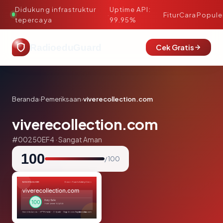
Didukung infrastruktur
Uptime API:
·
Fitur
Cara
Popule
tepercaya
99.95%
RadioeduGuard
Cek Gratis
Beranda
›
Pemeriksaan
›
viverecollection.com
viverecollection.com
#00250EF4 · Sangat Aman
100
/ 100