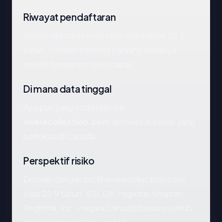
Riwayat pendaftaran
viverecollection.com telah ada sekitar 22.9
tahun. Domain berumur panjang biasanya
terkait dengan proyek mapan.
Di mana data tinggal
Apa pun yang Anda kirim ke
viverecollection.com
diproses di server yang
berlokasi di Canada.
Perspektif risiko
Domain dengan profil viverecollection.com
(usia 22.9 tahun, SSL OK, registrar Amazon
Registrar, Inc., negara Canada) biasanya jatuh