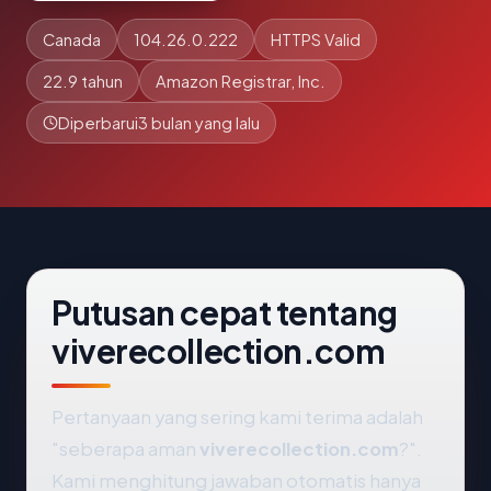
Canada
104.26.0.222
HTTPS Valid
22.9 tahun
Amazon Registrar, Inc.
Diperbarui
3 bulan yang lalu
Putusan cepat tentang
viverecollection.com
Pertanyaan yang sering kami terima adalah
"seberapa aman
viverecollection.com
?".
Kami menghitung jawaban otomatis hanya