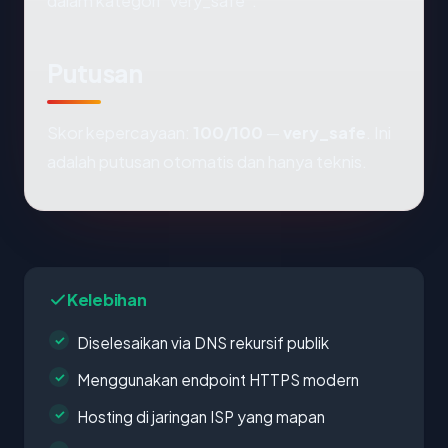
dalam kategori "very_safe".
Putusan
Skor kepercayaan:
100/100
—
very_safe
. Ini
adalah putusan otomatis dan hanya teknis.
Kelebihan
Diselesaikan via DNS rekursif publik
Menggunakan endpoint HTTPS modern
Hosting di jaringan ISP yang mapan