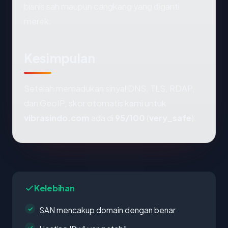
bisnis sah maupun cangkang yang diganti
merek.
Kesimpulan
Setelah memadukan sinyal DNS, TLS, RDAP,
dan GeoIP, skor otomatis kami untuk
vibrasindo.com
ada di
95/100
(
very_safe
).
Kelebihan
SAN mencakup domain dengan benar