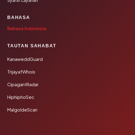
Syarat Layanan
BAHASA
Bahasa Indonesia
TAUTAN SAHABAT
KanaweddGuard
TrijayafWhois
CipagantRadar
HiphiphoSec
MalgoldeScan