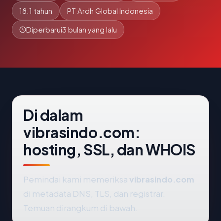
18.1 tahun
PT Ardh Global Indonesia
Diperbarui
3 bulan yang lalu
Di dalam
vibrasindo.com:
hosting, SSL, dan WHOIS
Pemindai kami memeriksa
vibrasindo.com
di metadata DNS, TLS, dan registrar.
Temuan dirangkum di bawah.