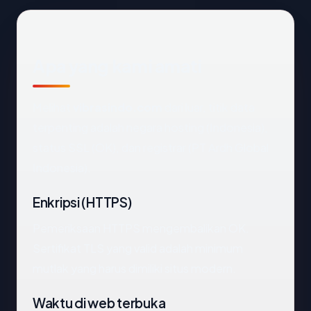
Apa yang kami amati
Melihat
vibrasindo.com
dari luar, titik data
terpenting adalah negara hosting (Indonesia),
status SSL (OK), dan registrar (PT Ardh Global
Indonesia).
Enkripsi (HTTPS)
Pemeriksaan HTTPS mengembalikan OK.
Sertifikat TLS yang valid adalah minimum
mutlak yang harus dimiliki situs modern.
Waktu di web terbuka