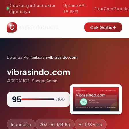
Didukung infrastruktur
Uptime API:
·
Fitur
Cara
Popule
tepercaya
99.95%
RadioeduGuard
Cek Gratis
Beranda
›
Pemeriksaan
›
vibrasindo.com
vibrasindo.com
#0EDA11C2 · Sangat Aman
95
/ 100
Indonesia
203.161.184.83
HTTPS Valid