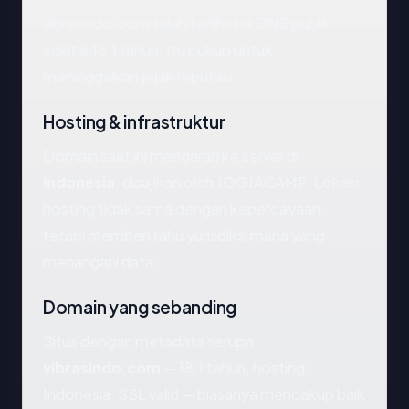
vibrasindo.com telah terlihat di DNS publik
sekitar 18.1 tahun. Itu cukup untuk
meninggalkan jejak reputasi.
Hosting & infrastruktur
Domain saat ini mengarah ke server di
Indonesia
, disajikan oleh JOGJACAMP. Lokasi
hosting tidak sama dengan kepercayaan,
tetapi memberi tahu yurisdiksi mana yang
menangani data.
Domain yang sebanding
Situs dengan metadata serupa
vibrasindo.com
— 18.1 tahun, hosting
Indonesia, SSL valid — biasanya mencakup baik