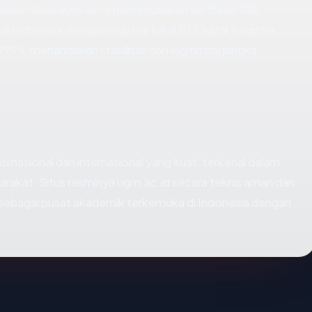
donesia. Situs ugm.ac.id menggunakan sertifikat SSL
i Indonesia dengan registrar lokal PT Digital Registra
1995, menandakan stabilitas dan legitimasi jangka
i nasional dan internasional yang kuat, terkenal dalam
arakat. Situs resminya ugm.ac.id secara teknis aman dan
ini sebagai pusat akademik terkemuka di Indonesia dengan