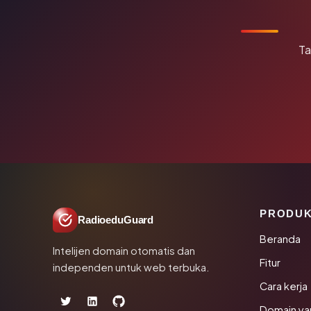
Ta
PRODU
RadioeduGuard
Beranda
Intelijen domain otomatis dan
Fitur
independen untuk web terbuka.
Cara kerja
Domain ya