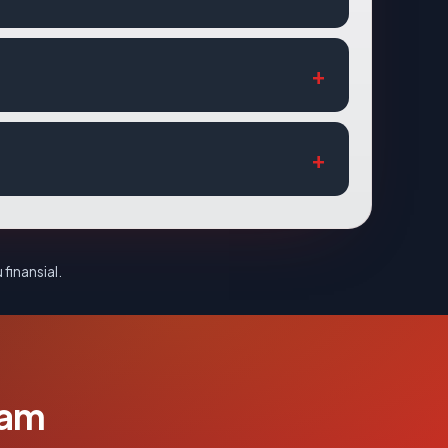
 finansial.
lam