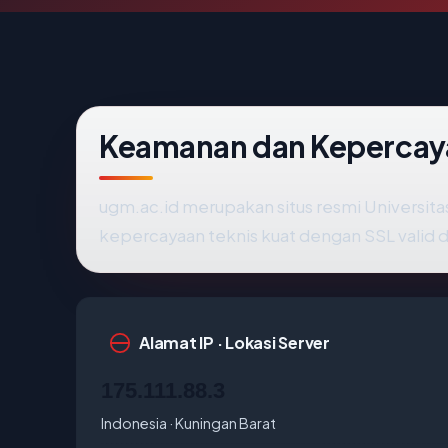
Keamanan dan Kepercay
ugm.ac.id merupakan situs resmi Universitas
kepercayaan teknis kuat dengan SSL valid da
Alamat IP · Lokasi Server
175.111.88.3
Indonesia · Kuningan Barat