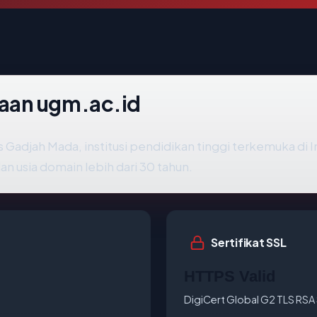
aan ugm.ac.id
 Gadjah Mada, institusi pendidikan tinggi terkemuka di I
n usia domain lebih dari 30 tahun.
Sertifikat SSL
HTTPS Valid
DigiCert Global G2 TLS RS