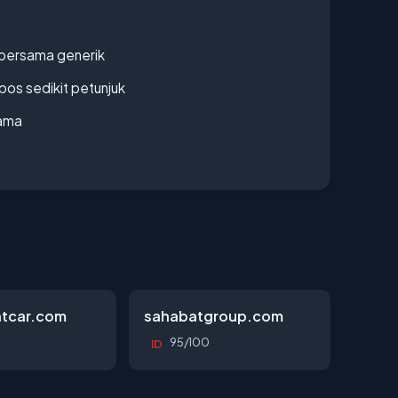
bersama generik
os sedikit petunjuk
lama
tcar.com
sahabatgroup.com
95/100
ID