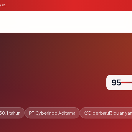
95%
95
30.1 tahun
PT Cyberindo Aditama
Diperbarui
3 bulan yan