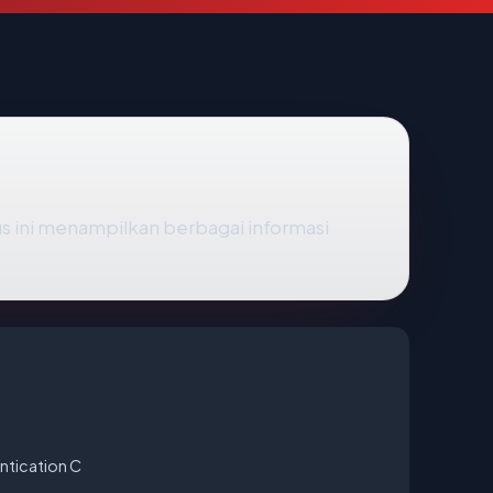
tus ini menampilkan berbagai informasi
ntication C