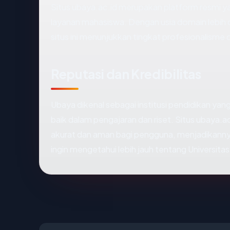
Situs ubaya.ac.id merupakan platform resmi y
layanan mahasiswa. Dengan usia domain lebih d
situs ini menunjukkan tingkat profesionalisme
Reputasi dan Kredibilitas
Ubaya dikenal sebagai institusi pendidikan yan
baik dalam pengajaran dan riset. Situs ubaya.
akurat dan aman bagi pengguna, menjadikanny
ingin mengetahui lebih jauh tentang Universita