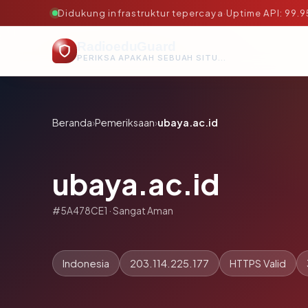
Didukung infrastruktur tepercaya
·
Uptime API: 99.
RadioeduGuard
PERIKSA APAKAH SEBUAH SITUS AMAN, TEPERCAYA, DAN TERVERIFIKASI DALAM HITUNGAN DETIK.
Beranda
›
Pemeriksaan
›
ubaya.ac.id
ubaya.ac.id
#5A478CE1 · Sangat Aman
Indonesia
203.114.225.177
HTTPS Valid