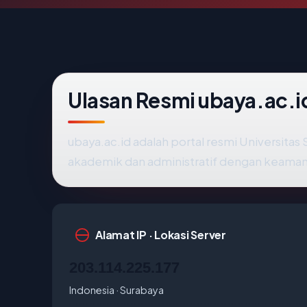
Ulasan Resmi ubaya.ac.i
ubaya.ac.id adalah portal resmi Universitas
akademik dan administratif dengan keamana
Alamat IP · Lokasi Server
203.114.225.177
Indonesia · Surabaya