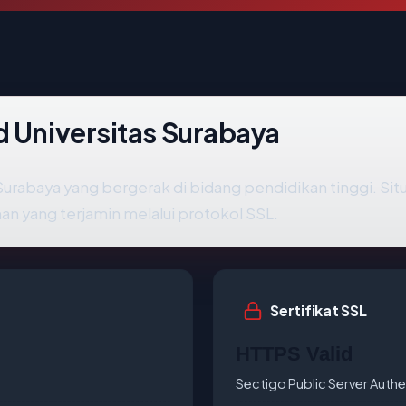
d Universitas Surabaya
 Surabaya yang bergerak di bidang pendidikan tinggi. Si
n yang terjamin melalui protokol SSL.
Sertifikat SSL
HTTPS Valid
Sectigo Public Server Authe