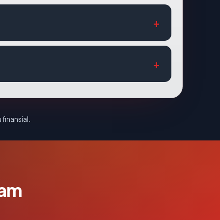
 finansial.
lam