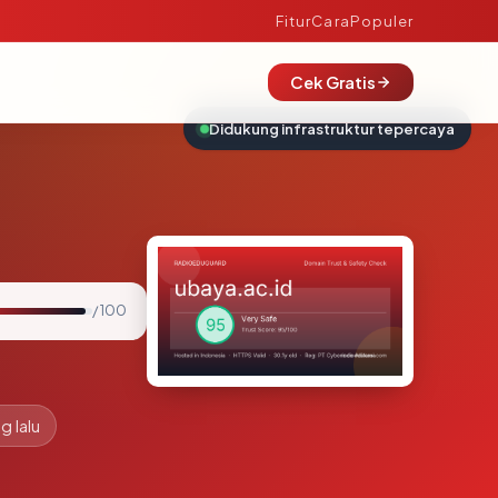
Fitur
Cara
Populer
Cek Gratis
Didukung infrastruktur tepercaya
/ 100
g lalu