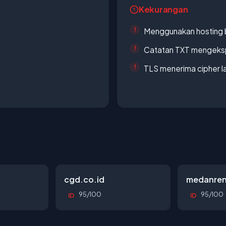
Kekurangan
Menggunakan hosting 
Catatan TXT mengeksp
TLS menerima cipher 
cgd.co.id
medanren
95/100
95/100
ID
ID