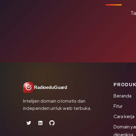
Ta
PRODU
RadioeduGuard
Beranda
Intelijen domain otomatis dan
Fitur
independen untuk web terbuka.
Cara kerja
Domain ya
diperiksa