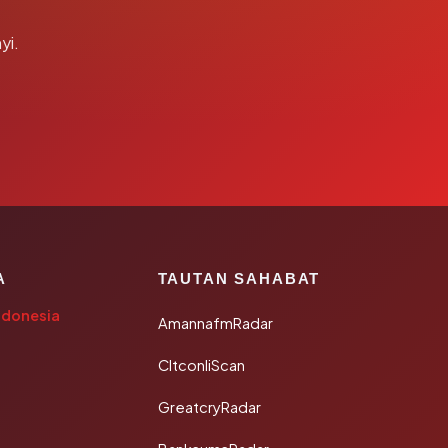
yi.
A
TAUTAN SAHABAT
ndonesia
AmannafmRadar
CltconliScan
GreatcryRadar