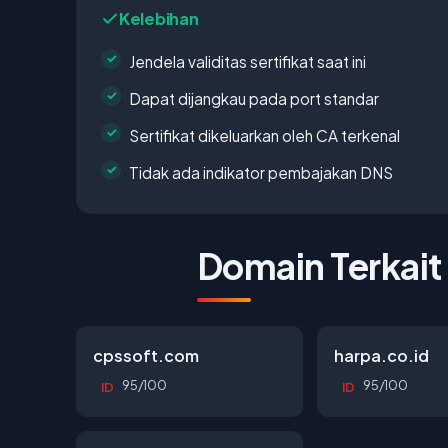
Kelebihan
Jendela validitas sertifikat saat ini
Dapat dijangkau pada port standar
Sertifikat dikeluarkan oleh CA terkenal
Tidak ada indikator pembajakan DNS
Domain Terkait
cpssoft.com
harpa.co.id
95/100
95/100
ID
ID