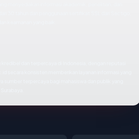
ang menyediakan informasi akademik, penelitian, dan
ari 30 tahun dan penggunaan sertifikat SSL dari Sectigo,
 dan keamanan yang baik.
g kredibel dan terpercaya di Indonesia, dengan reputasi
ac.id secara konsisten memberikan layanan informasi yang
a sumber terpercaya bagi mahasiswa dan publik yang
s Surabaya.