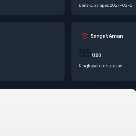
Berlaku Sampai:
2027-02-21
Sangat Aman
95
/100
Ringkasan keputusan
tinggi swasta yang didirikan pada tahun 1966 di Indonesia.