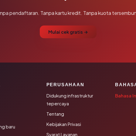
npa pendaftaran. Tanpa kartu kredit. Tanpa kuota tersembun
Mulai cek gratis →
K
PERUSAHAAN
BAHAS
Didukung infrastruktur
Bahasa I
tepercaya
Tentang
Kebijakan Privasi
ng baru
Syarat Layanan