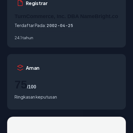
Registrar
TurnCommerce, Inc. DBA NameBright.co
Terdaftar Pada:
2002-04-25
24.1 tahun
Aman
75
/100
Ringkasan keputusan