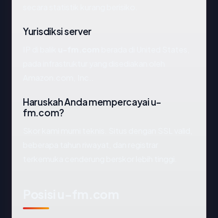
secara statistik kurang berisiko.
Yurisdiksi server
IP di balik
u-fm.com
berada di United States,
pada infrastruktur yang disediakan oleh
Amazon.com, Inc..
Haruskah Anda mempercayai u-
fm.com?
Skor kami murni teknis. Situs dengan SSL valid,
beberapa tahun riwayat, dan registrar
terkemuka cenderung berskor lebih tinggi.
Posisi u-fm.com