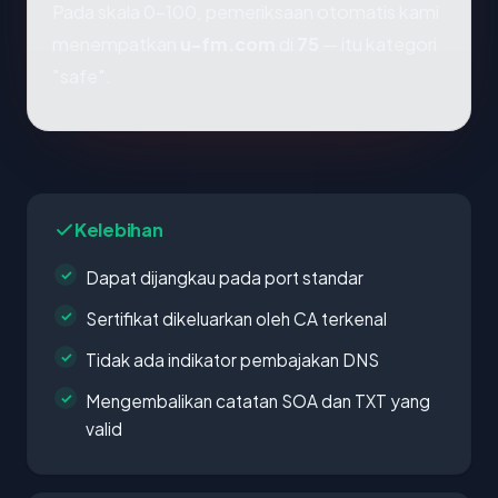
Pada skala 0-100, pemeriksaan otomatis kami
menempatkan
u-fm.com
di
75
— itu kategori
"safe".
Kelebihan
Dapat dijangkau pada port standar
Sertifikat dikeluarkan oleh CA terkenal
Tidak ada indikator pembajakan DNS
Mengembalikan catatan SOA dan TXT yang
valid