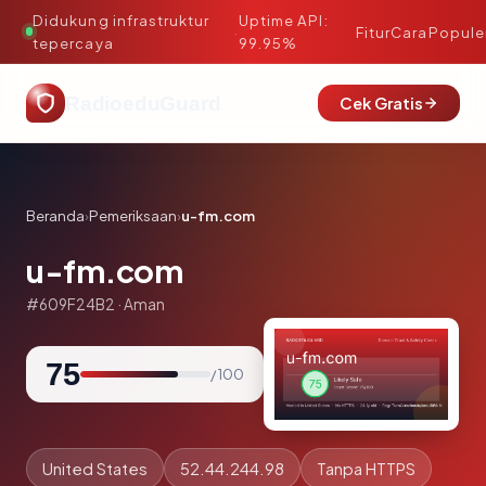
Didukung infrastruktur
Uptime API:
·
Fitur
Cara
Popule
tepercaya
99.95%
RadioeduGuard
Cek Gratis
Beranda
›
Pemeriksaan
›
u-fm.com
u-fm.com
#609F24B2 · Aman
75
/ 100
United States
52.44.244.98
Tanpa HTTPS