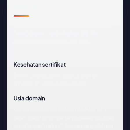
Sekilas
Cara tercepat membaca
u-fm.com
: negara
United States, usia 24.1 tahun, SSL No,
registrar TurnCommerce, Inc. DBA
NameBright.com.
Kesehatan sertifikat
Sertifikat yang saat ini disajikan oleh
u-
fm.com
dipecahkan sebagai: No.
Usia domain
Domain telah terdaftar selama sekitar 24.1
tahun, yang menempatkannya dalam kategori
kematangan "mature". Domain yang lebih tua