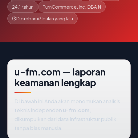
24.1 tahun
TurnCommerce, Inc. DBA N
Diperbarui
3 bulan yang lalu
u-fm.com — laporan
keamanan lengkap
Di bawah ini Anda akan menemukan analisis
teknis independen
u-fm.com
,
dikumpulkan dari data infrastruktur publik
tanpa bias manusia.