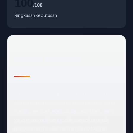
100
/100
Ringkasan keputusan
Tentang Tyrolit dan
tyrolit.com
Tyrolit Group adalah perusahaan manufaktur
alat abrasif yang didirikan pada tahun 1919 di
Austria dan kini beroperasi secara global. Situs
tyrolit.com berfungsi sebagai platform resmi
yang menampilkan produk dan solusi untuk
pengolahan permukaan dan pemotongan