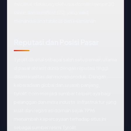
material, didukung oleh usia domain hampir 30
tahun dan sertifikat SSL yang valid,
menandakan stabilitas dan keamanan.
Reputasi dan Posisi Pasar
Tyrolit dikenal sebagai salah satu pemain utama
di pasar abrasif dunia dengan reputasi tinggi
dalam kualitas dan inovasi produk. Dengan
keberadaan global dan sejarah panjang,
tyrolit.com menjadi sumber terpercaya bagi
pelanggan dan mitra industri. Infrastruktur yang
kuat dan registrasi domain sejak 1996
menambah kepercayaan terhadap situs ini
sebagai sumber resmi Tyrolit.