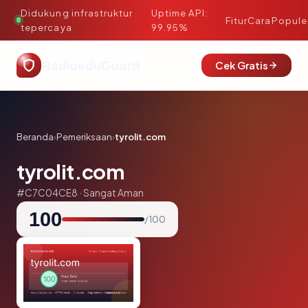
Didukung infrastruktur
Uptime API:
·
Fitur
Cara
Popule
tepercaya
99.95%
RadioeduGuard
Cek Gratis
Beranda
›
Pemeriksaan
›
tyrolit.com
tyrolit.com
#C7C04CE8 · Sangat Aman
100
/ 100