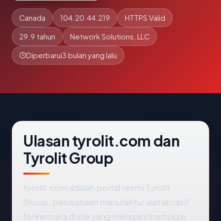
Canada
104.20.44.219
HTTPS Valid
29.9 tahun
Network Solutions, LLC
Diperbarui
3 bulan yang lalu
Ulasan tyrolit.com dan
Tyrolit Group
tyrolit.com adalah portal resmi Tyrolit
Group, perusahaan manufaktur alat abrasif
terkemuka dunia yang melayani berbagai