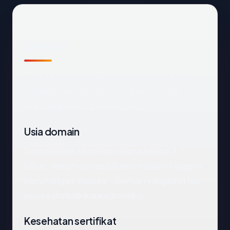
Sekilas
Cara tercepat membaca
trisahabat.com
:
negara Indonesia, usia 9.7 tahun, SSL OK,
registrar Tucows Domains Inc..
Usia domain
Domain telah terdaftar selama sekitar 9.7
tahun, yang menempatkannya dalam kategori
kematangan "mature". Domain yang lebih tua
secara statistik kurang berisiko.
Kesehatan sertifikat