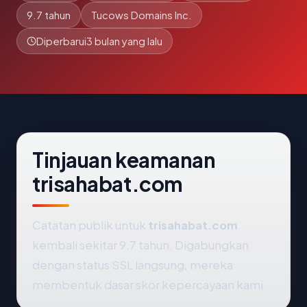
9.7 tahun
Tucows Domains Inc.
Diperbarui
3 bulan yang lalu
Tinjauan keamanan
trisahabat.com
Catatan publik untuk
trisahabat.com
kembali sekitar 9.7 tahun. Digabungkan
dengan status SSL langsung, mereka
membentuk dasar skor kepercayaan kami.