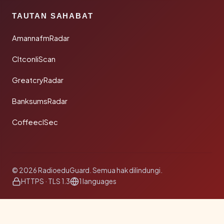
TAUTAN SAHABAT
AmannafmRadar
CltconliScan
GreatcryRadar
BanksumsRadar
CoffeeclSec
© 2026 RadioeduGuard. Semua hak dilindungi.
HTTPS · TLS 1.3
1 languages