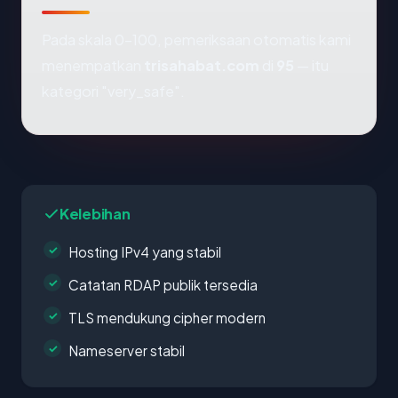
Pada skala 0-100, pemeriksaan otomatis kami
menempatkan
trisahabat.com
di
95
— itu
kategori "very_safe".
Kelebihan
Hosting IPv4 yang stabil
Catatan RDAP publik tersedia
TLS mendukung cipher modern
Nameserver stabil