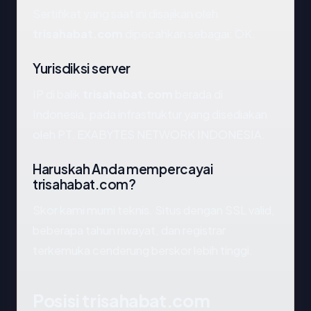
Sertifikat yang saat ini disajikan oleh
trisahabat.com
dipecahkan sebagai: OK.
Yurisdiksi server
IP di balik
trisahabat.com
berada di
Indonesia, pada infrastruktur yang disediakan
oleh PT. EXABYTES NETWORK INDONESIA.
Haruskah Anda mempercayai
trisahabat.com?
Skor kami murni teknis. Situs dengan SSL valid,
beberapa tahun riwayat, dan registrar
terkemuka cenderung berskor lebih tinggi.
Posisi trisahabat.com