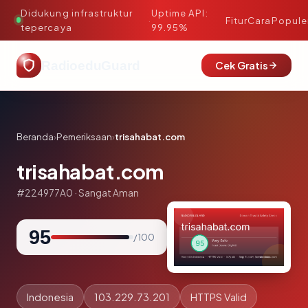
Didukung infrastruktur
Uptime API:
·
Fitur
Cara
Popule
tepercaya
99.95%
RadioeduGuard
Cek Gratis
Beranda
›
Pemeriksaan
›
trisahabat.com
trisahabat.com
#224977A0 · Sangat Aman
95
/ 100
Indonesia
103.229.73.201
HTTPS Valid